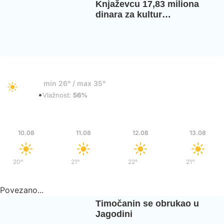
Knjaževcu 17,83 miliona
dinara za kultur…
32°
min 26° / max 35°
•
Vedro
Vlažnost:
56%
Pon
Uto
Sre
Čet
10.08
11.08
12.08
13.08
20°
/
38°
21°
/
39°
22°
/
37°
21°
/
35°
Povezano...
Timočanin se obrukao u
Jagodini