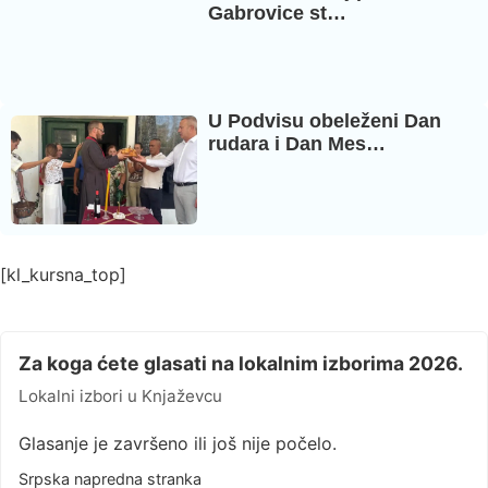
Gabrovice st…
U Podvisu obeleženi Dan
rudara i Dan Mes…
[kl_kursna_top]
Za koga ćete glasati na lokalnim izborima 2026.
Lokalni izbori u Knjaževcu
Glasanje je završeno ili još nije počelo.
Srpska napredna stranka