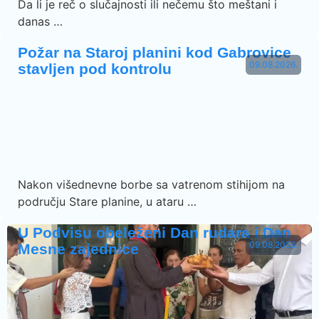
Da li je reč o slučajnosti ili nečemu što meštani i
danas …
Požar na Staroj planini kod Gabrovice
09.08.2026.
stavljen pod kontrolu
Nakon višednevne borbe sa vatrenom stihijom na
području Stare planine, u ataru …
U Podvisu obeleženi Dan rudara i Dan
09.08.2026.
Mesne zajednice