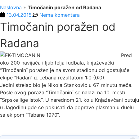
Naslovna
»
Timočanin poražen od Radana
13.04.2015.
Nema komentara
Timočanin poražen od
Radana
Pred
oko 200 navijača i ljubitelja fudbala, knjaževački
“Timočanin“ poražen je na svom stadionu od gostujuće
ekipe “Radan“ iz Lebana rezultatom 1:0 (0:0).
Jedini strelac bio je Nikola Stanković u 67. minutu meča.
Posle ovog poraza “Timočanin“ se nalazi na 10. mestu
“Srpske lige Istok“. U narednom 21. kolu Knjaževčani putuju
u Jagodinu gde će pokušati da poprave plasman u duelu
sa ekipom “Tabane 1970“.