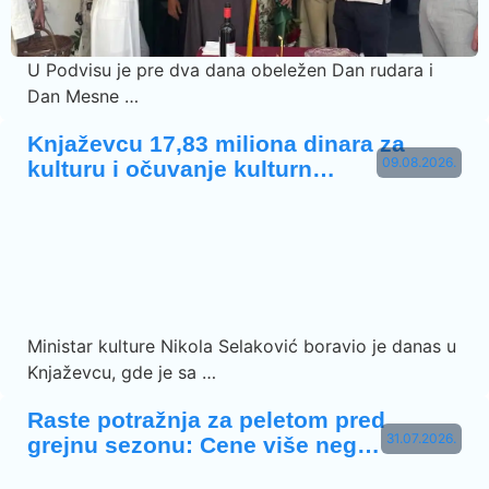
U Podvisu je pre dva dana obeležen Dan rudara i
Dan Mesne …
Knjaževcu 17,83 miliona dinara za
09.08.2026.
kulturu i očuvanje kulturn…
Ministar kulture Nikola Selaković boravio je danas u
Knjaževcu, gde je sa …
Raste potražnja za peletom pred
31.07.2026.
grejnu sezonu: Cene više neg…