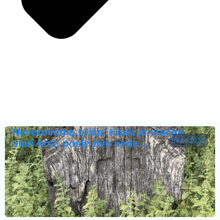
Neverovatna priča: Kada je vraćen
09.08.2026.
stari krst, posle dve nede…