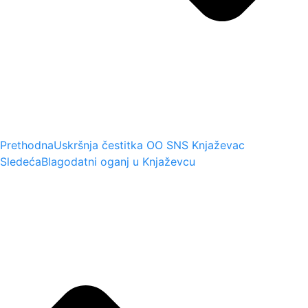
Prethodna
Uskršnja čestitka OO SNS Knjaževac
Sledeća
Blagodatni oganj u Knjaževcu