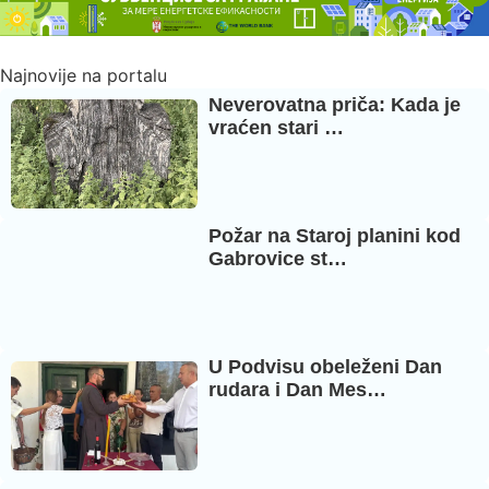
Najnovije na portalu
Neverovatna priča: Kada je
vraćen stari …
Požar na Staroj planini kod
Gabrovice st…
U Podvisu obeleženi Dan
rudara i Dan Mes…