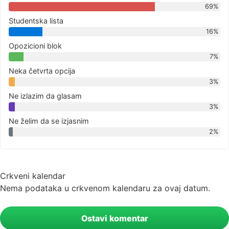
69%
Studentska lista
16%
Opozicioni blok
7%
Neka četvrta opcija
3%
Ne izlazim da glasam
3%
Ne želim da se izjasnim
2%
Crkveni kalendar
Nema podataka u crkvenom kalendaru za ovaj datum.
Ostavi komentar