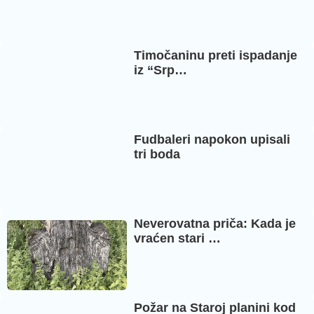
Timočaninu preti ispadanje
iz “Srp…
Fudbaleri napokon upisali
tri boda
Neverovatna priča: Kada je
vraćen stari …
Požar na Staroj planini kod