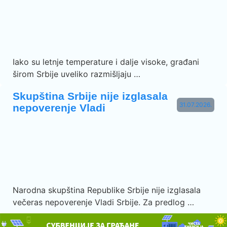
Iako su letnje temperature i dalje visoke, građani
širom Srbije uveliko razmišljaju …
Skupština Srbije nije izglasala
31.07.2026.
nepoverenje Vladi
Narodna skupština Republike Srbije nije izglasala
večeras nepoverenje Vladi Srbije. Za predlog …