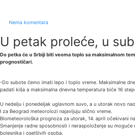
Nema komentara
U petak proleće, u su
Do petka će u Srbiji biti veoma toplo sa maksimalnom temp
prognostičari.
-Do subote ćemo imati lepo i toplo vreme. Maksimalne dnev
padati kiša a maksimalna dnevna temperatura biće 16 step
U nedelju i ponedeljak uglavnom suvo, a u utorak novo nao
I za Beograd meteorolozi najavljuju slično vreme.
Biometeorološka prognoza za utorak, 14. april očekivani na
Smanjenje radne sposobnosti i neraspoloženje su moguće me
bolesnika i osetljivih osoba.