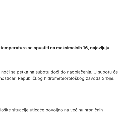
 temperatura se spustiti na maksimalnih 16, najavljuju
 noći sa petka na subotu doći do naoblačenja. U subotu će
nostičari Republičkog hidrometeorološkog zavoda Srbije.
ške situacije uticaće povoljno na većinu hroničnih