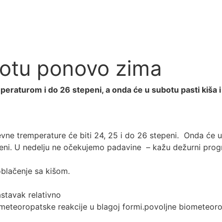
botu ponovo zima
eraturom i do 26 stepeni, a onda će u subotu pasti kiša i
ne tremperature će biti 24, 25 i do 26 stepeni. Onda će u
eni. U nedelju ne očekujemo padavine – kažu dežurni prog
blačenje sa kišom.
stavak relativno
teoropatske reakcije u blagoj formi.povoljne biometeorolo