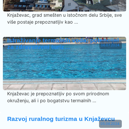
Knjaževac, grad smešten u istočnom delu Srbije, sve
više postaje prepoznatljiv kao …
Istraživanje termalnih voda: potencijal
06.07.2024.
za zdravstveni turiz…
Knjaževac je prepoznatljiv po svom prirodnom
okruženju, ali i po bogatstvu termalnih …
Razvoj ruralnog turizma u Knjaževcu
05.06.2024.