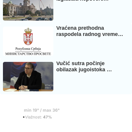
Vraćena prethodna
raspodela radnog vreme…
Vučić sutra počinje
obilazak jugoistoka …
19°
min 19° / max 36°
•
Vedro
Vlažnost:
47%