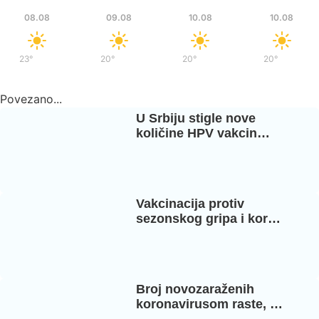
Sub
Ned
Pon
Pon
08.08
09.08
10.08
10.08
23°
/
37°
20°
/
36°
20°
/
37°
20°
/
37°
Povezano...
U Srbiju stigle nove
količine HPV vakcin…
Vakcinacija protiv
sezonskog gripa i kor…
Broj novozaraženih
koronavirusom raste, …