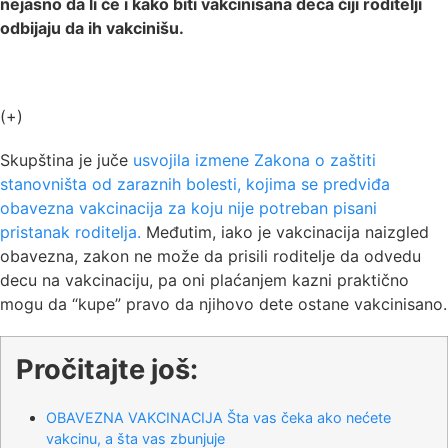
nejasno da li će i kako biti vakcinisana deca čiji roditelji
odbijaju da ih vakcinišu.
(+)
Skupština je juče
usvojila izmene Zakona o zaštiti
stanovništa od zaraznih bolesti, kojima se predviđa
obavezna vakcinacija za koju nije potreban pisani
pristanak roditelja.
Međutim, iako je vakcinacija naizgled
obavezna, zakon ne može da prisili roditelje da odvedu
decu na vakcinaciju, pa oni plaćanjem kazni praktično
mogu da “kupe” pravo da njihovo dete ostane vakcinisano.
Pročitajte još:
OBAVEZNA VAKCINACIJA Šta vas čeka ako nećete
vakcinu, a šta vas zbunjuje