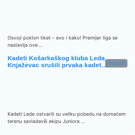
Osvoji poklon tiket – evo i kako! Premijer liga se
nastavlja ove …
Kadeti Košarkaškog kluba Leda
17.02.2025.
Knjaževac srušili prvaka kadet…
Kadeti Lede ostvarili su veliku pobedu na domaćem
terenu savladavši ekipu Juniora …