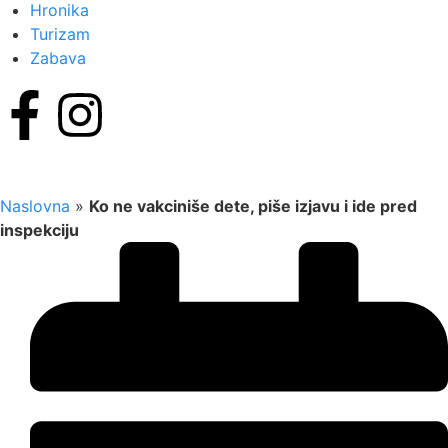
Hronika
Turizam
Zabava
Naslovna
»
Ko ne vakciniše dete, piše izjavu i ide pred
inspekciju