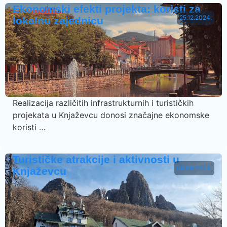
Ekonomski efekti projekta: koristi za
25.12.2024.
lokalnu zajednicu
Realizacija različitih infrastrukturnih i turističkih
projekata u Knjaževcu donosi značajne ekonomske
koristi …
Turističke atrakcije i aktivnosti u
08.08.2024.
Knjaževcu