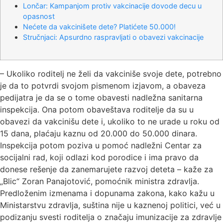
Lončar: Kampanjom protiv vakcinacije dovode decu u
opasnost
Nećete da vakcinišete dete? Platićete 50.000!
Stručnjaci: Apsurdno raspravljati o obavezi vakcinacije
– Ukoliko roditelj ne želi da vakciniše svoje dete, potrebno
je da to potvrdi svojom pismenom izjavom, a obaveza
pedijatra je da se o tome obavesti nadležna sanitarna
inspekcija. Ona potom obaveštava roditelje da su u
obavezi da vakcinišu dete i, ukoliko to ne urade u roku od
15 dana, plaćaju kaznu od 20.000 do 50.000 dinara.
Inspekcija potom poziva u pomoć nadležni Centar za
socijalni rad, koji odlazi kod porodice i ima pravo da
donese rešenje da zanemarujete razvoj deteta – kaže za
„Blic“ Zoran Panajotović, pomoćnik ministra zdravlja.
Predloženim izmenama i dopunama zakona, kako kažu u
Ministarstvu zdravlja, suština nije u kaznenoj politici, već u
podizanju svesti roditelja o značaju imunizacije za zdravlje