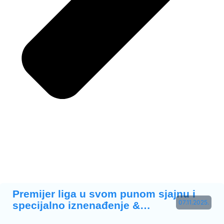
Premijer liga u svom punom sjajnu i
07.11.2025.
specijalno iznenađenje &…