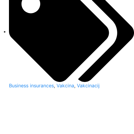
Business insurances
,
Vakcina
,
Vakcinacij