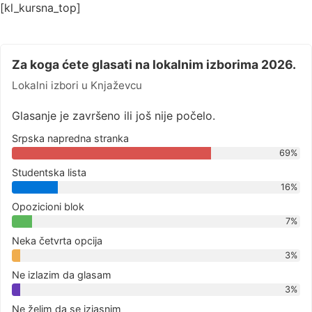
[kl_kursna_top]
Za koga ćete glasati na lokalnim izborima 2026.
Lokalni izbori u Knjaževcu
Glasanje je završeno ili još nije počelo.
Srpska napredna stranka
69%
Studentska lista
16%
Opozicioni blok
7%
Neka četvrta opcija
3%
Ne izlazim da glasam
3%
Ne želim da se izjasnim