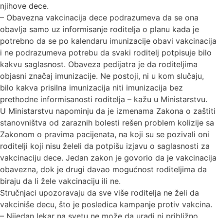
njihove dece.
– Obavezna vakcinacija dece podrazumeva da se ona
obavlja samo uz informisanje roditelja o planu kada je
potrebno da se po kalendaru imunizacije obavi vakcinacija
i ne podrazumeva potrebu da svaki roditelj potpisuje bilo
kakvu saglasnost. Obaveza pedijatra je da roditeljima
objasni značaj imunizacije. Ne postoji, ni u kom slučaju,
bilo kakva prisilna imunizacija niti imunizacija bez
prethodne informisanosti roditelja – kažu u Ministarstvu.
U Ministarstvu napominju da je izmenama Zakona o zaštiti
stanovništva od zaraznih bolesti rešen problem kolizije sa
Zakonom o pravima pacijenata, na koji su se pozivali oni
roditelji koji nisu želeli da potpišu izjavu o saglasnosti za
vakcinaciju dece. Jedan zakon je govorio da je vakcinacija
obavezna, dok je drugi davao mogućnost roditeljima da
biraju da li žele vakcinaciju ili ne.
Stručnjaci upozoravaju da sve više roditelja ne želi da
vakciniše decu, što je posledica kampanje protiv vakcina.
– Nijedan lekar na svetu ne može da uradi ni približno