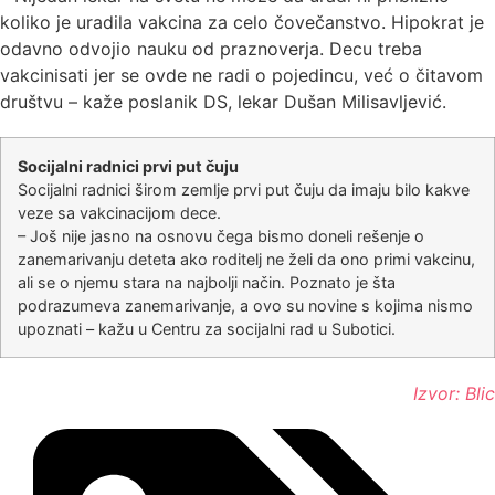
koliko je uradila vakcina za celo čovečanstvo. Hipokrat je
odavno odvojio nauku od praznoverja. Decu treba
vakcinisati jer se ovde ne radi o pojedincu, već o čitavom
društvu – kaže poslanik DS, lekar Dušan Milisavljević.
Socijalni radnici prvi put čuju
Socijalni radnici širom zemlje prvi put čuju da imaju bilo kakve
veze sa vakcinacijom dece.
– Još nije jasno na osnovu čega bismo doneli rešenje o
zanemarivanju deteta ako roditelj ne želi da ono primi vakcinu,
ali se o njemu stara na najbolji način. Poznato je šta
podrazumeva zanemarivanje, a ovo su novine s kojima nismo
upoznati – kažu u Centru za socijalni rad u Subotici.
Izvor: Blic