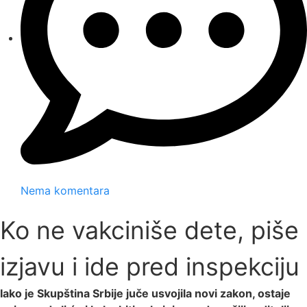
Nema komentara
Ko ne vakciniše dete, piše
izjavu i ide pred inspekciju
Iako je Skupština Srbije juče usvojila novi zakon, ostaje