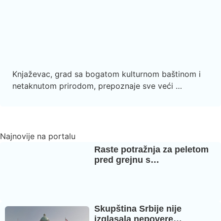
Knjaževac, grad sa bogatom kulturnom baštinom i
netaknutom prirodom, prepoznaje sve veći …
Najnovije na portalu
Raste potražnja za peletom
pred grejnu s…
Skupština Srbije nije
izglasala nepovere…