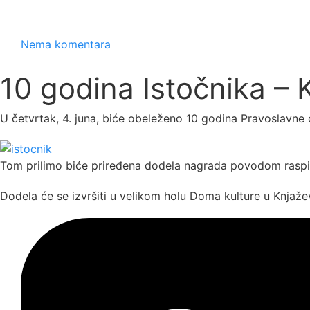
Nema komentara
10 godina Istočnika – 
U četvrtak, 4. juna, biće obeleženo 10 godina Pravoslavne
Tom prilimo biće priređena dodela nagrada povodom raspisa
Dodela će se izvršiti u velikom holu Doma kulture u Knjaže