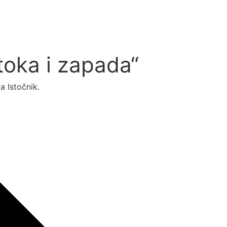
stoka i zapada“
a Istočnik.