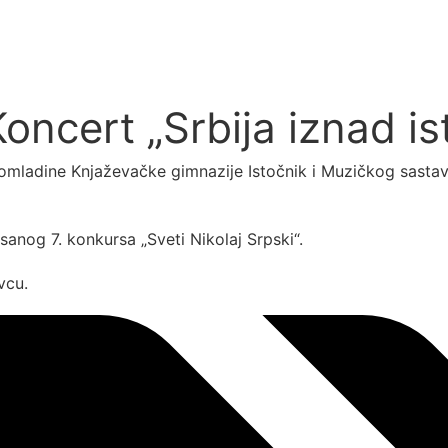
Koncert „Srbija iznad i
 omladine Knjaževačke gimnazije Istočnik i Muzičkog sastav
nog 7. konkursa „Sveti Nikolaj Srpski“.
vcu.