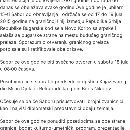
manifestacija je obnovljena 2001 godine, i od tada do
danas se obeležava svake godine.Ove godine je jubilarni
15-ti Sabor od obnavljanja i održaće se od 17 do 19 jula
2015 godine na graničnoj liniji izmedju Republike Srbije i
Republike Bugarske kod sela Novo Korito sa srpske i
salaša sa bugarske strane na mestu budućeg graničnog
prelaza. Sporazum o otvaranju graničnog prelaza
potpisale su i ratifikovale obe države.
Sabor će ove godine biti svečano otvoren u subotu 18 jula
u 08:00 časova.
Prisutnima će se obratiti predsednici opština Knjaževac g
din Milan Djokić i Belogradčika g din Boris Nikolov.
Očekuje se da će Saboru prisustvovati brojni zvaničnici
kao i najviši diplomatski predstavnici obeju zemalja.
Sabor će ove godine ponuditi posetiocima sa obe strane
granice, bogat kulturno-umetnički program, prezentacije