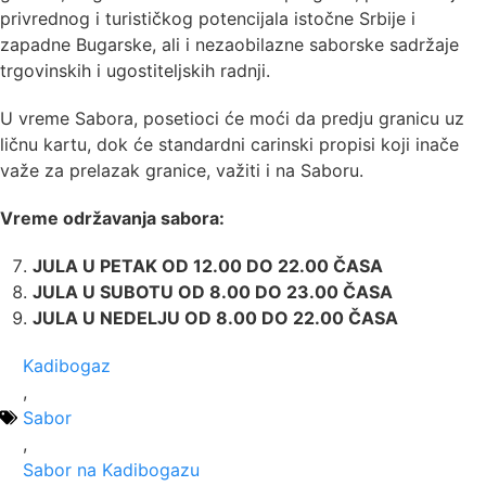
privrednog i turističkog potencijala istočne Srbije i
zapadne Bugarske, ali i nezaobilazne saborske sadržaje
trgovinskih i ugostiteljskih radnji.
U vreme Sabora, posetioci će moći da predju granicu uz
ličnu kartu, dok će standardni carinski propisi koji inače
važe za prelazak granice, važiti i na Saboru.
Vreme održavanja sabora:
JULA U PETAK OD 12.00 DO 22.00 ČASA
JULA U SUBOTU OD 8.00 DO 23.00 ČASA
JULA U NEDELJU OD 8.00 DO 22.00 ČASA
Kadibogaz
,
Sabor
,
Sabor na Kadibogazu