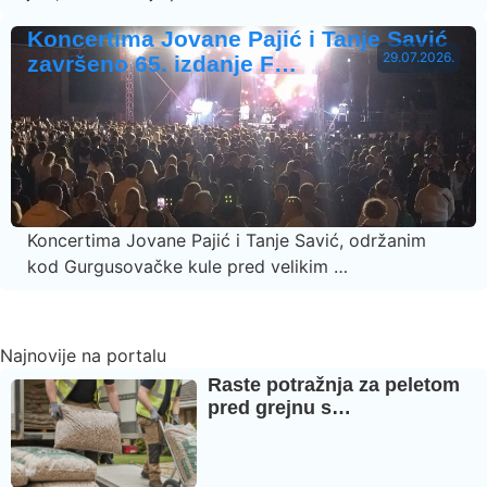
Koncertima Jovane Pajić i Tanje Savić
29.07.2026.
završeno 65. izdanje F…
Koncertima Jovane Pajić i Tanje Savić, održanim
kod Gurgusovačke kule pred velikim …
Najnovije na portalu
Raste potražnja za peletom
pred grejnu s…