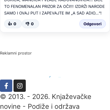
TO FENOMENALAN PRIZOR ZA OČI!!! IZDRŽI NARODE
SAMO I OVAJ PUT I ZAPEVAJTE IM „A SAD ADIO…“!
👍
0
👎
0
Odgovori
Reklamni prostor
© 2013. - 2026. Knjaževačke
novine - Podiže i održava