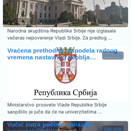
Narodna skupština Republike Srbije nije izglasala
večeras nepoverenje Vladi Srbije. Za predlog …
Vraćena prethodna raspodela radnog
31.07.2026.
vremena nastavnog osoblja…
Ministarstvo prosvete Vlade Republike Srbije
saopštilo je juče da će na univerzitetima …
Vučić sutra počinje obilazak
31.07.2026.