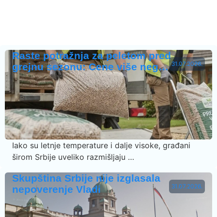
Raste potražnja za peletom pred
31.07.2026.
grejnu sezonu: Cene više neg…
Iako su letnje temperature i dalje visoke, građani
širom Srbije uveliko razmišljaju …
Skupština Srbije nije izglasala
31.07.2026.
nepoverenje Vladi