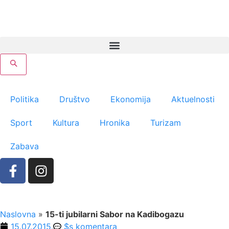
Politika
Društvo
Ekonomija
Aktuelnosti
Sport
Kultura
Hronika
Turizam
Zabava
Naslovna
»
15-ti jubilarni Sabor na Kadibogazu
15.07.2015.
$s komentara