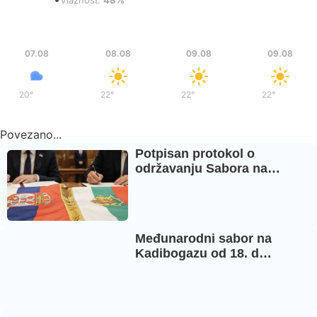
Vlažnost:
48%
Pet
Sub
Ned
Ned
07.08
08.08
09.08
09.08
20°
/
37°
22°
/
37°
22°
/
36°
22°
/
36°
Povezano...
Potpisan protokol o
održavanju Sabora na…
Međunarodni sabor na
Kadibogazu od 18. d…