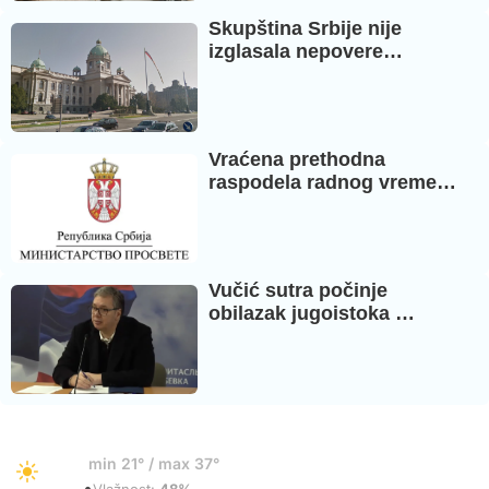
Skupština Srbije nije
izglasala nepovere…
Vraćena prethodna
raspodela radnog vreme…
Vučić sutra počinje
obilazak jugoistoka …
18°
min 21° / max 37°
•
Vedro