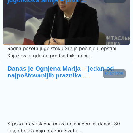
jugoistoka Srbije – prva …
Radna poseta jugoistoku Srbije počinje u opštini
Knjaževac, gde će predsednik obići …
Danas je Ognjena Marija – jedan od
30.07.2026.
najpoštovanijih praznika …
Srpska pravoslavna crkva i njeni vernici danas, 30.
jula, obeležavaju praznik Svete …