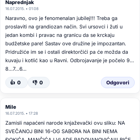
Naprednjak
16.07.2015. • 01:08
Naravno, ovo je fenomenalan jubilej!!! Treba ga
proslaviti na grandiozan način. Svi ursovci i žuti u
jedan kombi i pravac na granicu da se krckaju
budžetske pare! Sastav ove družine je impozantan.
Pridružiće im se i ostali direktorčići pa će možda da
kuvaju i kotlić kao u Ravni. Odbrojavanje je počelo 9…
8…7…6…
👍
0
👎
0
Odgovori
Mile
16.07.2015. • 17:28
Zamisli napaćeni narode knjaževački ovu sliku: NA
SVEČANOJ BINI 16-OG SABORA NA BINI NEMA
ĐOKIĆA, MANČIĆA I VLADE RADOVANOVIĆA!!! BIĆE