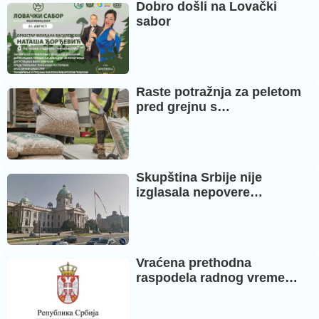
Dobro došli na Lovački
sabor
Raste potražnja za peletom
pred grejnu s…
Skupština Srbije nije
izglasala nepovere…
Vraćena prethodna
raspodela radnog vreme…