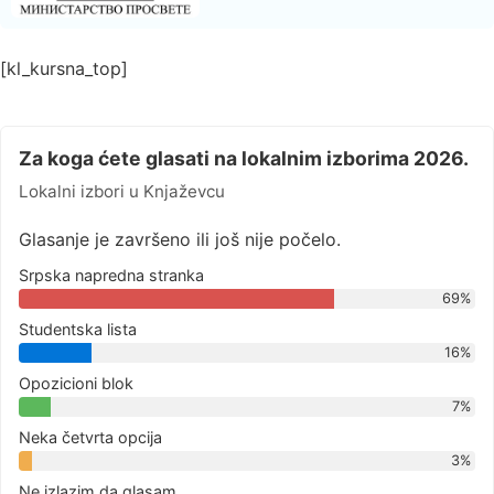
[kl_kursna_top]
Za koga ćete glasati na lokalnim izborima 2026.
Lokalni izbori u Knjaževcu
Glasanje je završeno ili još nije počelo.
Srpska napredna stranka
69%
Studentska lista
16%
Opozicioni blok
7%
Neka četvrta opcija
3%
Ne izlazim da glasam