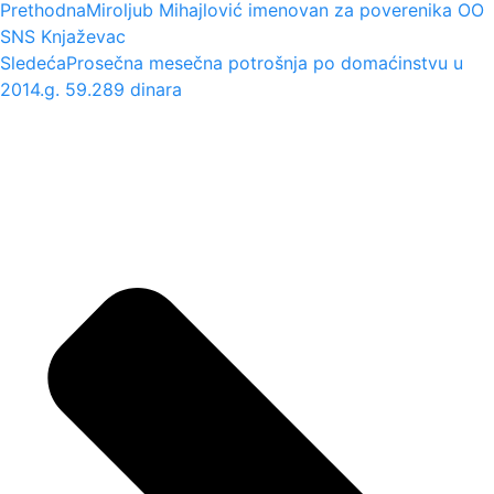
Prethodna
Miroljub Mihajlović imenovan za poverenika OO
SNS Knjaževac
Sledeća
Prosečna mesečna potrošnja po domaćinstvu u
2014.g. 59.289 dinara