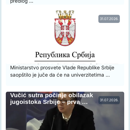
predlog …
Vraćena prethodna raspodela radnog
31.07.2026.
vremena nastavnog osoblja…
Ministarstvo prosvete Vlade Republike Srbije
saopštilo je juče da će na univerzitetima …
Vučić sutra počinje obilazak
31.07.2026.
jugoistoka Srbije – prva …