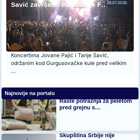
29.07.2026.
Savić završeno 65. izdanje F…
Koncertima Jovane Pajić i Tanje Savić,
održanim kod Gurgusovačke kule pred velikim
…
Najnovije na portalu
Raste potražnja za peletom
pred grejnu s…
Skupština Srbije nije