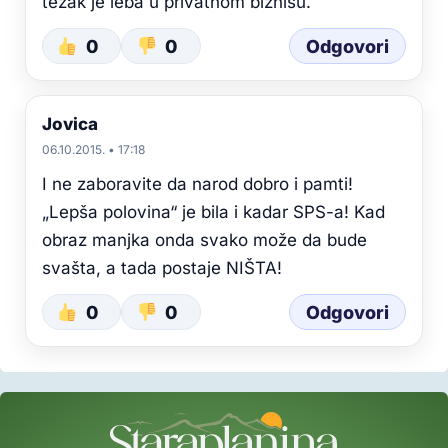
težak je leba u privatnom biznisu.
0
0
Odgovori
Jovica
06.10.2015. • 17:18
I ne zaboravite da narod dobro i pamti!
„Lepša polovina“ je bila i kadar SPS-a! Kad
obraz manjka onda svako može da bude
svašta, a tada postaje NIŠTA!
0
0
Odgovori