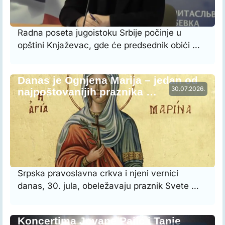
Radna poseta jugoistoku Srbije počinje u
opštini Knjaževac, gde će predsednik obići …
Danas je Ognjena Marija – jedan od
30.07.2026.
najpoštovanijih praznika …
Srpska pravoslavna crkva i njeni vernici
danas, 30. jula, obeležavaju praznik Svete …
Koncertima Jovane Pajić i Tanje