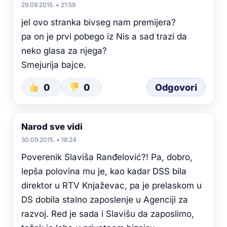
29.09.2015. • 21:59
jel ovo stranka bivseg nam premijera?
pa on je prvi pobego iz Nis a sad trazi da
neko glasa za njega?
Smejurija bajce.
0
0
Odgovori
Narod sve vidi
30.09.2015. • 18:24
Poverenik Slaviša Ranđelović?! Pa, dobro,
lepša polovina mu je, kao kadar DSS bila
direktor u RTV Knjaževac, pa je prelaskom u
DS dobila stalno zaposlenje u Agenciji za
razvoj. Red je sada i Slavišu da zaposlimo,