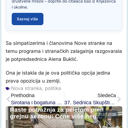
društvene mreže – doprite do čitalaca baš iz Knjaževca
i okoline.
Saznaj više
Sa simpatizerima i članovima Nove stranke na
temu programa i stranačkih zalagalnja razgovarala
je potpredsednica Alena Buklić.
Ona je istakla da je ova politička opcija jedina
prava opozicija u zemlji.
Nova stranka
,
politika
Prethodna
Sledeća
Sirotana i bogatuna deli 56.000 dinara?
37. Sednica Skupštine u sredu
Raste potražnja za peletom pred
31.07.2026.
grejnu sezonu: Cene više neg…