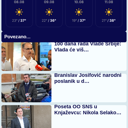
08.08
09.08
10.08
11.08
23°
/
37°
22°
/
36°
19°
/
37°
21°
/
38°
Povezano...
100 dana rada Vlade Srbije:
Vlada će viš…
Branislav Josifović narodni
poslanik u d…
Poseta OO SNS u
Knjaževcu: Nikola Selako…