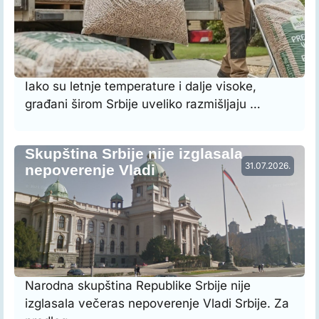
Iako su letnje temperature i dalje visoke,
građani širom Srbije uveliko razmišljaju …
Skupština Srbije nije izglasala
31.07.2026.
nepoverenje Vladi
Narodna skupština Republike Srbije nije
izglasala večeras nepoverenje Vladi Srbije. Za