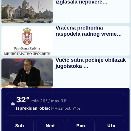
izglasala nepovere…
Vraćena prethodna
raspodela radnog vreme…
Vučić sutra počinje obilazak
jugoistoka …
32°
min 26° / max 31°
•
Isprekidani oblaci
Vlažnost:
71%
Sub
Ned
Pon
Uto