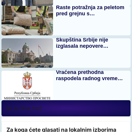
Raste potražnja za peletom
pred grejnu s…
Skupština Srbije nije
izglasala nepovere…
Vraćena prethodna
raspodela radnog vreme…
[kl_kursna_top]
Za koga ćete glasati na lokalnim izborima