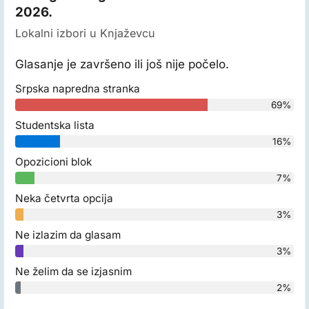
2026.
Lokalni izbori u Knjaževcu
Glasanje je završeno ili još nije počelo.
Srpska napredna stranka
69%
Studentska lista
16%
Opozicioni blok
7%
Neka četvrta opcija
3%
Ne izlazim da glasam
3%
Ne želim da se izjasnim
2%