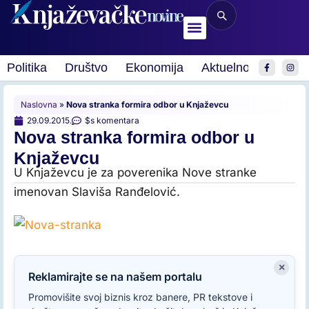
Politika
Društvo
Ekonomija
Aktuelnosti
Spor
Naslovna
»
Nova stranka formira odbor u Knjaževcu
29.09.2015.
$s komentara
Nova stranka formira odbor u
Knjaževcu
U Knjaževcu je za poverenika Nove stranke
imenovan Slaviša Ranđelović.
×
Reklamirajte se na našem portalu
Promovišite svoj biznis kroz banere, PR tekstove i