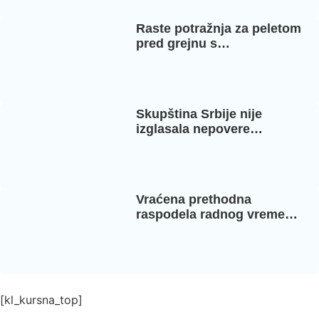
Raste potražnja za peletom
pred grejnu s…
Skupština Srbije nije
izglasala nepovere…
Vraćena prethodna
raspodela radnog vreme…
[kl_kursna_top]