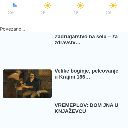
20°
/
37°
21°
/
36°
21°
/
36°
20°
/
37°
Povezano...
Zadrugarstvo na selu – za
zdravstv…
Velike boginje, pelcovanje
u Krajini 186…
VREMEPLOV: DOM JNA U
KNJAŽEVCU