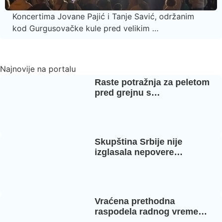
Koncertima Jovane Pajić i Tanje Savić, održanim
kod Gurgusovačke kule pred velikim …
Najnovije na portalu
Raste potražnja za peletom
pred grejnu s…
Skupština Srbije nije
izglasala nepovere…
Vraćena prethodna
raspodela radnog vreme…