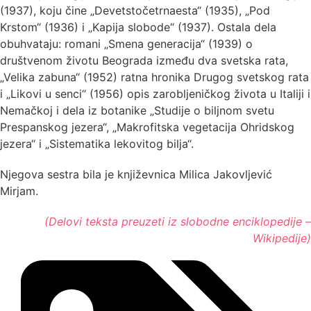
(1937), koju čine „Devetstočetrnaesta“ (1935), „Pod
Krstom“ (1936) i „Kapija slobode“ (1937). Ostala dela
obuhvataju: romani „Smena generacija“ (1939) o
društvenom životu Beograda između dva svetska rata,
„Velika zabuna“ (1952) ratna hronika Drugog svetskog rata
i „Likovi u senci“ (1956) opis zarobljeničkog života u Italiji i
Nemačkoj i dela iz botanike „Studije o biljnom svetu
Prespanskog jezera“, „Makrofitska vegetacija Ohridskog
jezera“ i „Sistematika lekovitog bilja“.
Njegova sestra bila je književnica Milica Jakovljević
Mirjam.
(Delovi teksta preuzeti iz slobodne enciklopedije –
Wikipedije)