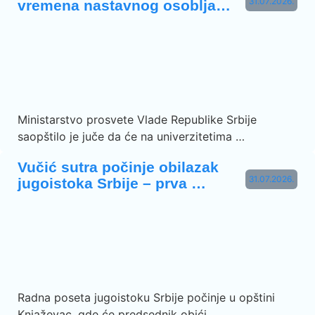
31.07.2026.
vremena nastavnog osoblja…
Ministarstvo prosvete Vlade Republike Srbije
saopštilo je juče da će na univerzitetima …
Vučić sutra počinje obilazak
31.07.2026.
jugoistoka Srbije – prva …
Radna poseta jugoistoku Srbije počinje u opštini
Knjaževac, gde će predsednik obići …