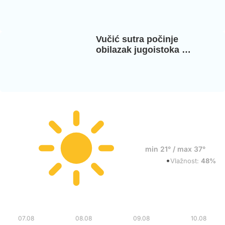
Vučić sutra počinje
obilazak jugoistoka …
17°
min 21° / max 37°
•
Vedro
Vlažnost:
48%
Pet
Sub
Ned
Pon
07.08
08.08
09.08
10.08