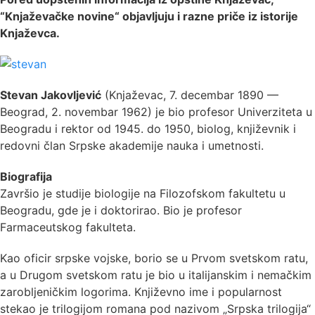
“Knjaževačke novine“ objavljuju i razne priče iz istorije
Knjaževca.
Stevan Jakovljević
(Knjaževac, 7. decembar 1890 —
Beograd, 2. novembar 1962) je bio profesor Univerziteta u
Beogradu i rektor od 1945. do 1950, biolog, književnik i
redovni član Srpske akademije nauka i umetnosti.
Biografija
Završio je studije biologije na Filozofskom fakultetu u
Beogradu, gde je i doktorirao. Bio je profesor
Farmaceutskog fakulteta.
Kao oficir srpske vojske, borio se u Prvom svetskom ratu,
a u Drugom svetskom ratu je bio u italijanskim i nemačkim
zarobljeničkim logorima. Književno ime i popularnost
stekao je trilogijom romana pod nazivom „Srpska trilogija“