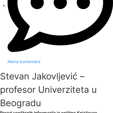
Nema komentara
Stevan Jakovljević –
profesor Univerziteta u
Beogradu
Pored uopštenih informacija iz opštine Knjaževac,