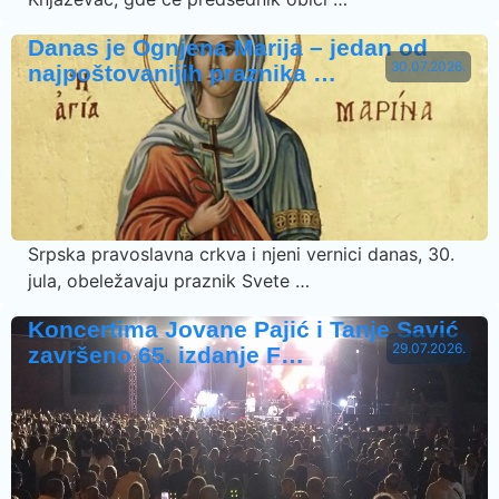
Danas je Ognjena Marija – jedan od
30.07.2026.
najpoštovanijih praznika …
Srpska pravoslavna crkva i njeni vernici danas, 30.
jula, obeležavaju praznik Svete …
Koncertima Jovane Pajić i Tanje Savić
29.07.2026.
završeno 65. izdanje F…