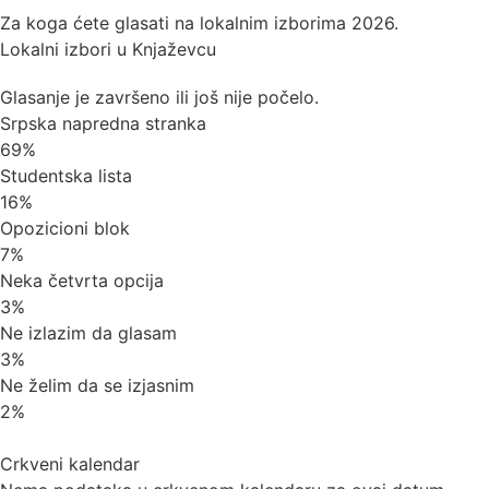
Za koga ćete glasati na lokalnim izborima 2026.
Lokalni izbori u Knjaževcu
Glasanje je završeno ili još nije počelo.
Srpska napredna stranka
69%
Studentska lista
16%
Opozicioni blok
7%
Neka četvrta opcija
3%
Ne izlazim da glasam
3%
Ne želim da se izjasnim
2%
Crkveni kalendar