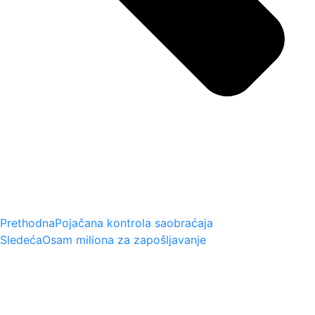
Prethodna
Pojačana kontrola saobraćaja
Sledeća
Osаm milionа zа zаpošljаvаnje