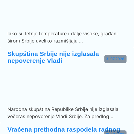
Iako su letnje temperature i dalje visoke, građani
širom Srbije uveliko razmišljaju …
Skupština Srbije nije izglasala
31.07.2026.
nepoverenje Vladi
Narodna skupština Republike Srbije nije izglasala
večeras nepoverenje Vladi Srbije. Za predlog …
Vraćena prethodna raspodela radnog