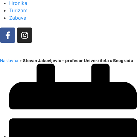
Hronika
Turizam
Zabava
Naslovna
»
Stevan Jakovljević – profesor Univerziteta u Beogradu