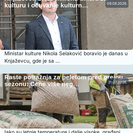
09.08.2026.
kulturu i očuvanje kulturn…
Ministar kulture Nikola Selaković boravio je danas u
Knjaževcu, gde je sa …
Raste potražnja za peletom pred grejnu
31.07.2026.
sezonu: Cene više neg…
Iako su letnje temperature i dalje visoke, građani