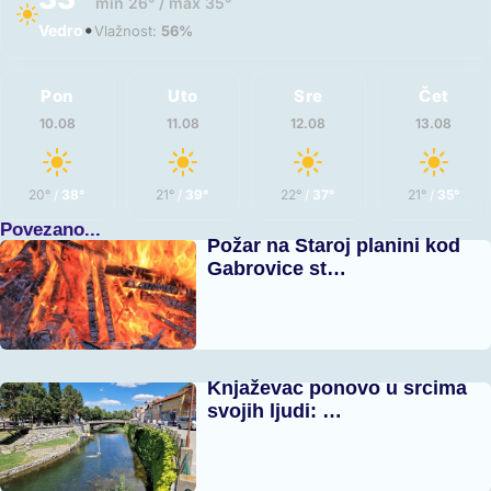
min 26° / max 35°
•
Vedro
Vlažnost:
56%
Pon
Uto
Sre
Čet
10.08
11.08
12.08
13.08
20°
/
38°
21°
/
39°
22°
/
37°
21°
/
35°
Povezano...
Požar na Staroj planini kod
Gabrovice st…
Knjaževac ponovo u srcima
svojih ljudi: …