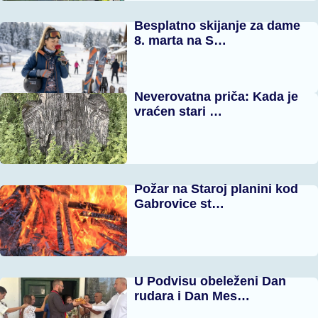
Besplatno skijanje za dame
8. marta na S…
Neverovatna priča: Kada je
vraćen stari …
Požar na Staroj planini kod
Gabrovice st…
U Podvisu obeleženi Dan
rudara i Dan Mes…