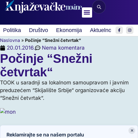
Politika
Društvo
Ekonomija
Aktuelnosti
Spor
Naslovna
»
Počinje “Snežni četvrtak“
20.01.2016.
Nema komentara
Počinje “Snežni
četvrtak“
TOOK u saradnji sa lokalnom samoupravom i javnim
preduzećem “Skijalište Srbije“ organizovaće akciju
“Snežni četvrtak“.
×
Reklamirajte se na našem portalu