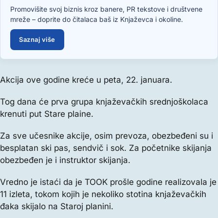
Promovišite svoj biznis kroz banere, PR tekstove i društvene
mreže – doprite do čitalaca baš iz Knjaževca i okoline.
Saznaj više
Akcija ove godine kreće u peta, 22. januara.
Tog dana će prva grupa knjaževačkih srednjoškolaca
krenuti put Stare plaine.
Za sve učesnike akcije, osim prevoza, obezbeđeni su i
besplatan ski pas, sendvič i sok. Za početnike skijanja
obezbeđen je i instruktor skijanja.
Vredno je istaći da je TOOK prošle godine realizovala je
11 izleta, tokom kojih je nekoliko stotina knjaževačkih
đaka skijalo na Staroj planini.