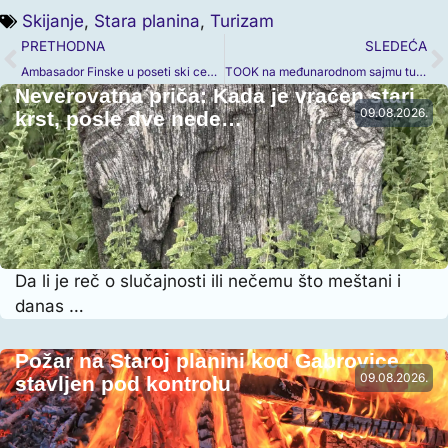
Skijanje
,
Stara planina
,
Turizam
PRETHODNA
SLEDEĆA
Ambasador Finske u poseti ski centru Stara planina
TOOK na međunarodnom sajmu turizma u Holandiji
Neverovatna priča: Kada je vraćen stari
09.08.2026.
krst, posle dve nede…
Da li je reč o slučajnosti ili nečemu što meštani i
danas …
Požar na Staroj planini kod Gabrovice
09.08.2026.
stavljen pod kontrolu