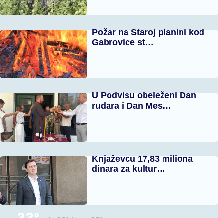
Požar na Staroj planini kod
Gabrovice st…
U Podvisu obeleženi Dan
rudara i Dan Mes…
Knjaževcu 17,83 miliona
dinara za kultur…
33°