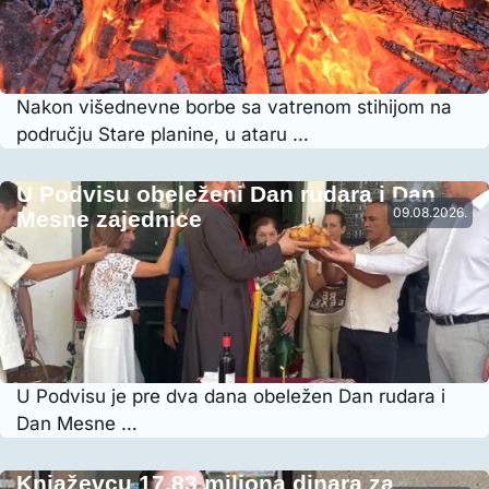
Nakon višednevne borbe sa vatrenom stihijom na
području Stare planine, u ataru …
U Podvisu obeleženi Dan rudara i Dan
09.08.2026.
Mesne zajednice
U Podvisu je pre dva dana obeležen Dan rudara i
Dan Mesne …
Knjaževcu 17,83 miliona dinara za