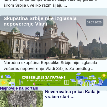
širom Srbije uveliko razmišljaju …
Skupština Srbije nije izglasala
31.07.2026.
nepoverenje Vladi
Narodna skupština Republike Srbije nije izglasala
večeras nepoverenje Vladi Srbije. Za predlog …
Najnovije na portalu
Neverovatna priča: Kada je
vraćen stari …