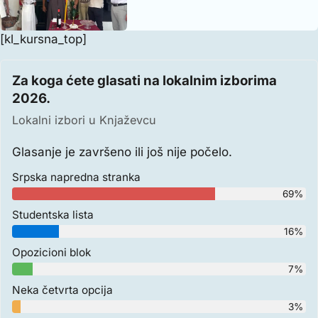
[kl_kursna_top]
Za koga ćete glasati na lokalnim izborima
2026.
Lokalni izbori u Knjaževcu
Glasanje je završeno ili još nije počelo.
Srpska napredna stranka
69%
Studentska lista
16%
Opozicioni blok
7%
Neka četvrta opcija
3%