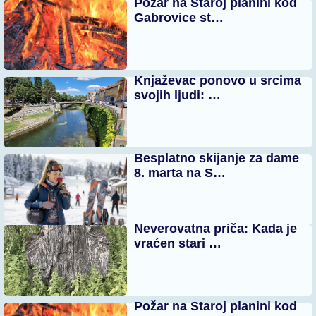
Požar na Staroj planini kod
Gabrovice st…
Knjaževac ponovo u srcima
svojih ljudi: …
Besplatno skijanje za dame
8. marta na S…
Neverovatna priča: Kada je
vraćen stari …
Požar na Staroj planini kod