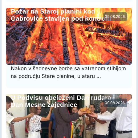
Požar na Staroj planini kod
09.08.2026.
Gabrovice stavljen pod kontrolu
Nakon višednevne borbe sa vatrenom stihijom
na području Stare planine, u ataru …
U Podvisu obeleženi Dan rudara i
09.08.2026.
Dan Mesne zajednice