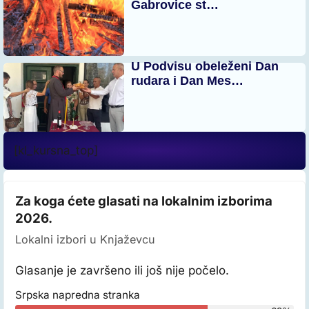
Gabrovice st…
U Podvisu obeleženi Dan
rudara i Dan Mes…
[kl_kursna_top]
Za koga ćete glasati na lokalnim izborima
2026.
Lokalni izbori u Knjaževcu
Glasanje je završeno ili još nije počelo.
Srpska napredna stranka