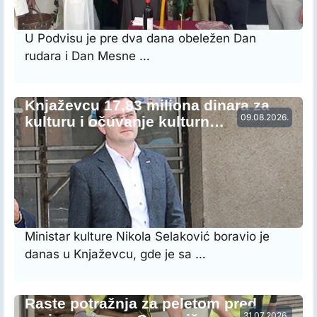
U Podvisu je pre dva dana obeležen Dan
rudara i Dan Mesne …
Knjaževcu 17,83 miliona dinara za
09.08.2026.
kulturu i očuvanje kulturn…
Ministar kulture Nikola Selaković boravio je
danas u Knjaževcu, gde je sa …
Raste potražnja za peletom pred
31.07.2026.