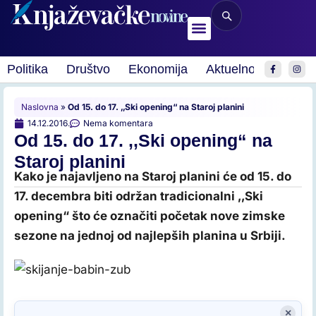
Politika
Društvo
Ekonomija
Aktuelnosti
Spor
Naslovna
»
Od 15. do 17. ‚‚Ski opening“ na Staroj planini
14.12.2016.
Nema komentara
Od 15. do 17. ‚‚Ski opening“ na
Staroj planini
Kako je najavljeno na Staroj planini će od 15. do
17. decembra biti održan tradicionalni ‚‚Ski
opening“ što će označiti početak nove zimske
sezone na jednoj od najlepših planina u Srbiji.
×