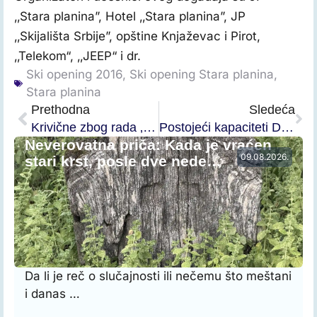
‚‚Stara planina”, Hotel ‚‚Stara planina”, JP
‚‚Skijališta Srbije”, opštine Knjaževac i Pirot,
‚‚Telekom“, ‚‚JEEP“ i dr.
Ski opening 2016
,
Ski opening Stara planina
,
Stara planina
Prethodna
Sledeća
Krivične zbog rada ‚‚na crno“
Postojeći kapaciteti Doma učenika srednjih škola u turističke svrhe
Neverovatna priča: Kada je vraćen
09.08.2026.
stari krst, posle dve nede…
Da li je reč o slučajnosti ili nečemu što meštani
i danas …