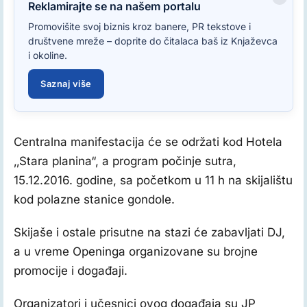
Reklamirajte se na našem portalu
Promovišite svoj biznis kroz banere, PR tekstove i
društvene mreže – doprite do čitalaca baš iz Knjaževca
i okoline.
Saznaj više
Centralna manifestacija će se održati kod Hotela
‚‚Stara planina“, a program počinje sutra,
15.12.2016. godine, sa početkom u 11 h na skijalištu
kod polazne stanice gondole.
Skijaše i ostale prisutne na stazi će zabavljati DJ,
a u vreme Openinga organizovane su brojne
promocije i događaji.
Organizatori i učesnici ovog događaja su JP