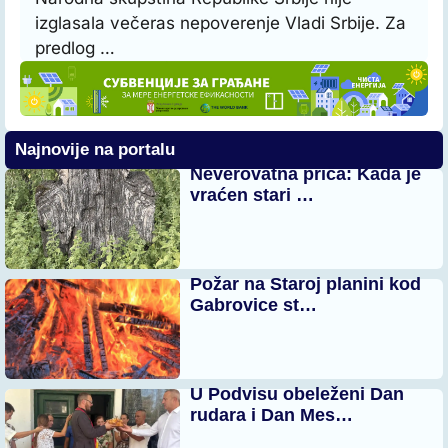
izglasala večeras nepoverenje Vladi Srbije. Za
predlog …
Najnovije na portalu
Neverovatna priča: Kada je
vraćen stari …
Požar na Staroj planini kod
Gabrovice st…
U Podvisu obeleženi Dan
rudara i Dan Mes…