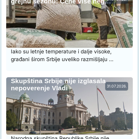
grejnu sezonu: Cene više neg…
Iako su letnje temperature i dalje visoke,
građani širom Srbije uveliko razmišljaju …
Skupština Srbije nije izglasala
31.07.2026.
nepoverenje Vladi
Narodna skupština Republike Srbije nije