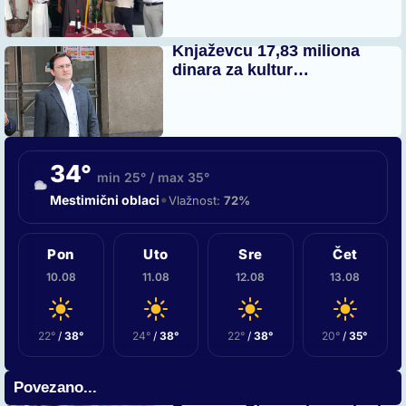
Knjaževcu 17,83 miliona
dinara za kultur…
34°
min 25° / max 35°
•
Mestimični oblaci
Vlažnost:
72%
Pon
Uto
Sre
Čet
10.08
11.08
12.08
13.08
22°
/
38°
24°
/
38°
22°
/
38°
20°
/
35°
Povezano...