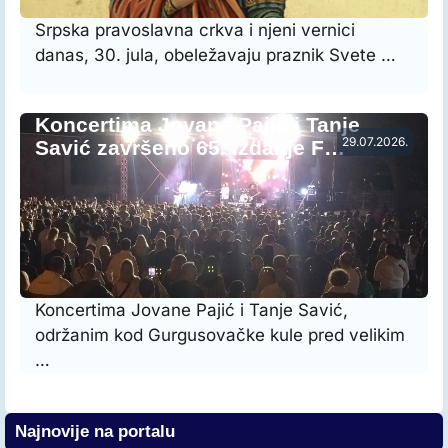
Srpska pravoslavna crkva i njeni vernici
danas, 30. jula, obeležavaju praznik Svete …
Koncertima Jovane Pajić i Tanje
29.07.2026.
Savić završeno 65. izdanje F…
Koncertima Jovane Pajić i Tanje Savić,
održanim kod Gurgusovačke kule pred velikim
…
Najnovije na portalu