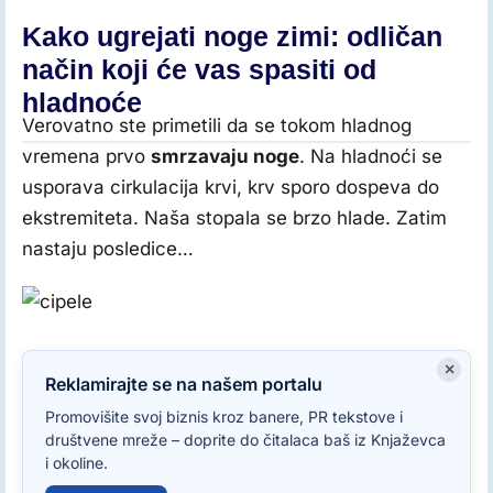
Kako ugrejati noge zimi: odličan
način koji će vas spasiti od
hladnoće
Verovatno ste primetili da se tokom hladnog
vremena prvo
smrzavaju noge
. Na hladnoći se
usporava cirkulacija krvi, krv sporo dospeva do
ekstremiteta. Naša stopala se brzo hlade. Zatim
nastaju posledice…
×
Reklamirajte se na našem portalu
Promovišite svoj biznis kroz banere, PR tekstove i
društvene mreže – doprite do čitalaca baš iz Knjaževca
i okoline.