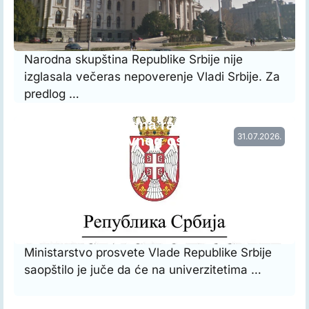
Narodna skupština Republike Srbije nije
izglasala večeras nepoverenje Vladi Srbije. Za
predlog …
Vraćena prethodna raspodela radnog
31.07.2026.
vremena nastavnog osoblja…
Ministarstvo prosvete Vlade Republike Srbije
saopštilo je juče da će na univerzitetima …