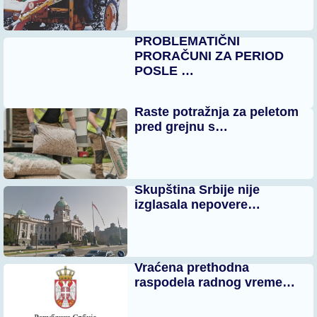
PROBLEMATIČNI
PRORAČUNI ZA PERIOD
POSLE …
Raste potražnja za peletom
pred grejnu s…
Skupština Srbije nije
izglasala nepovere…
Vraćena prethodna
raspodela radnog vreme…