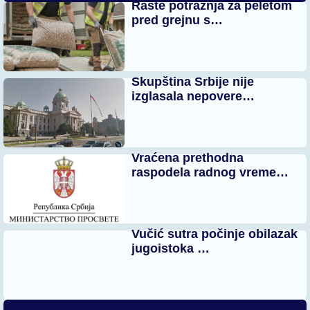
Raste potražnja za peletom
pred grejnu s…
Skupština Srbije nije
izglasala nepovere…
Vraćena prethodna
raspodela radnog vreme…
Vučić sutra počinje obilazak
jugoistoka …