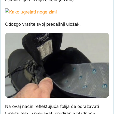
Odozgo vratite svoj pređašnji uložak.
Na ovaj način reflektujuća folija će odražavati
toplotu tela i sprečavati prodiranje hladnoće.