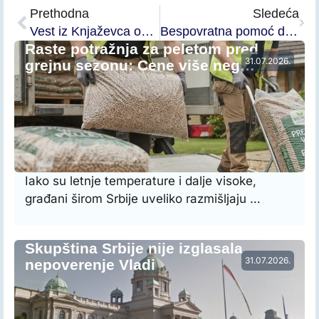
Prethodna
Sledeća
Vest iz Knjaževca obišla Srbiju
Bespovratna pomoć do 9.000 evra za rešavanje stambenih potreba izbeglica u Knjaževcu
Raste potražnja za peletom pred
31.07.2026.
grejnu sezonu: Cene više neg…
Iako su letnje temperature i dalje visoke,
građani širom Srbije uveliko razmišljaju …
Skupština Srbije nije izglasala
31.07.2026.
nepoverenje Vladi