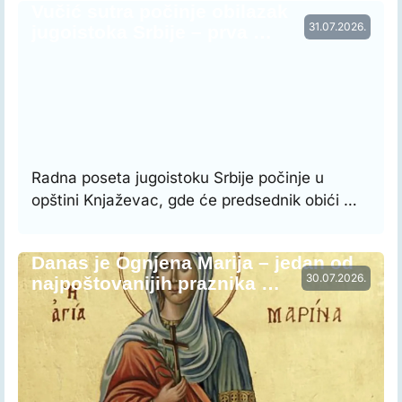
Vučić sutra počinje obilazak
31.07.2026.
jugoistoka Srbije – prva …
Radna poseta jugoistoku Srbije počinje u
opštini Knjaževac, gde će predsednik obići …
Danas je Ognjena Marija – jedan od
30.07.2026.
najpoštovanijih praznika …