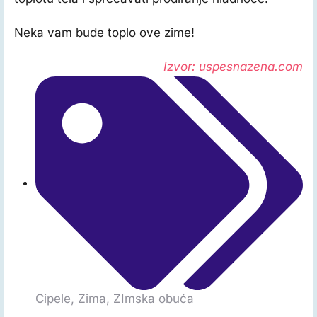
Neka vam bude toplo ove zime!
Izvor: uspesnazena.com
Cipele
,
Zima
,
ZImska obuća