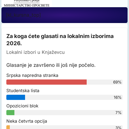
[kl_kursna_top]
Za koga ćete glasati na lokalnim izborima
2026.
Lokalni izbori u Knjaževcu
Glasanje je završeno ili još nije počelo.
Srpska napredna stranka
69%
Studentska lista
16%
Opozicioni blok
7%
Neka četvrta opcija
3%