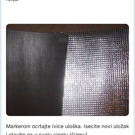
Markerom ocrtajte ivice uloška. Isecite novi uložak
i stavite ga u svoju cipelu (čizmu).