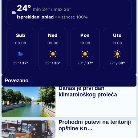
24°
min 24° / max 26°
•
Isprekidani oblaci
Vlažnost:
100%
Sub
Ned
Pon
Uto
08.08
09.08
10.08
11.08
22°
/
37°
22°
/
36°
20°
/
37°
22°
/
39°
Povezano...
Danas je prvi dan
klimatološkog proleća
Prohodni putevi na teritoriji
opštine Kn…