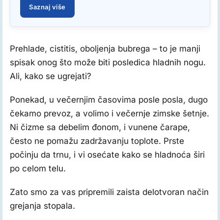
Saznaj više
Prehlade, cistitis, oboljenja bubrega – to je manji
spisak onog što može biti posledica hladnih nogu.
Ali, kako se ugrejati?
Ponekad, u večernjim časovima posle posla, dugo
čekamo prevoz, a volimo i večernje zimske šetnje.
Ni čizme sa debelim đonom, i vunene čarape,
često ne pomažu zadržavanju toplote. Prste
počinju da trnu, i vi osećate kako se hladnoća širi
po celom telu.
Zato smo za vas pripremili zaista delotvoran način
grejanja stopala.