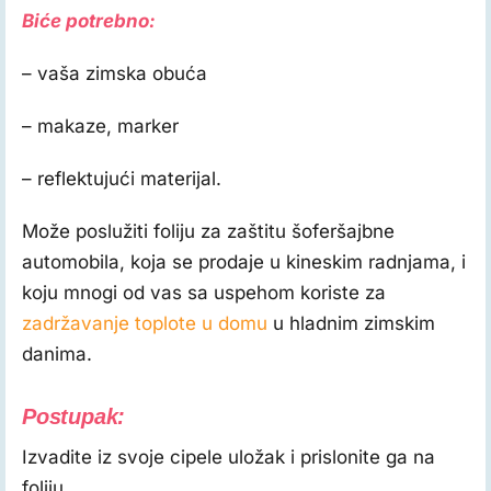
Biće potrebno:
– vaša zimska obuća
– makaze, marker
– reflektujući materijal.
Može poslužiti foliju za zaštitu šoferšajbne
automobila, koja se prodaje u kineskim radnjama, i
koju mnogi od vas sa uspehom koriste za
zadržavanje toplote u domu
u hladnim zimskim
danima.
Postupak:
Izvadite iz svoje cipele uložak i prislonite ga na
foliju.