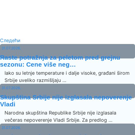
Следећи
31.07.2026.
Raste potražnja za peletom pred grejnu
sezonu: Cene više neg…
Iako su letnje temperature i dalje visoke, građani širom
Srbije uveliko razmišljaju …
31.07.2026.
Skupština Srbije nije izglasala nepoverenje
Vladi
Narodna skupština Republike Srbije nije izglasala
večeras nepoverenje Vladi Srbije. Za predlog …
31.07.2026.