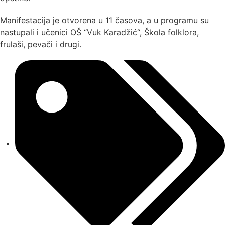
Manifestacija je otvorena u 11 časova, a u programu su
nastupali i učenici OŠ “Vuk Karadžić“, Škola folklora,
frulaši, pevači i drugi.