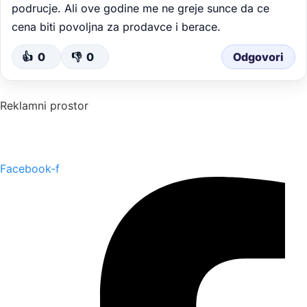
podrucje. Ali ove godine me ne greje sunce da ce
cena biti povoljna za prodavce i berace.
👍
0
👎
0
Odgovori
Reklamni prostor
Facebook-f