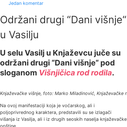
Jedan komentar
Održani drugi “Dani višnje“
u Vasilju
U selu Vasilj u Knjaževcu juče su
održani drugi “Dani višnje“ pod
sloganom
Višnjičica rod rodila
.
Knjaževačke višnje, foto: Marko Miladinović, Knjaževačke 
Na ovoj manifestaciji koja je voćarskog, ali i
poljoprivrednog karaktera, predstavili su se izlagači
višanja iz Vasilja, ali i iz drugih seoskih naselja knjaževačke
opštine.