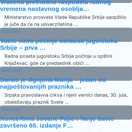
Vraćena prethodna raspodela radnog
vremena nastavnog osoblja…
Ministarstvo prosvete Vlade Republike Srbije saopštilo
je juče da će na univerzitetima …
31.07.2026.
Vučić sutra počinje obilazak jugoistoka
Srbije – prva …
Radna poseta jugoistoku Srbije počinje u opštini
Knjaževac, gde će predsednik obići …
30.07.2026.
Danas je Ognjena Marija – jedan od
najpoštovanijih praznika …
Srpska pravoslavna crkva i njeni vernici danas, 30. jula,
obeležavaju praznik Svete …
29.07.2026.
Koncertima Jovane Pajić i Tanje Savić
završeno 65. izdanje F…