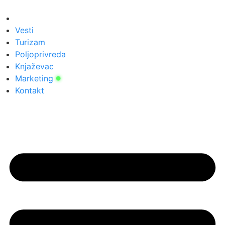
Скочите
на
садржај
Vesti
Turizam
Poljoprivreda
Knjaževac
Marketing
Kontakt