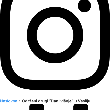
Naslovna
»
Održani drugi “Dani višnje“ u Vasilju