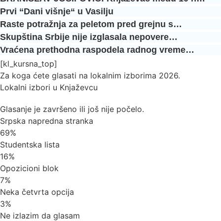
Prvi “Dani višnje“ u Vasilju
Raste potražnja za peletom pred grejnu s…
Skupština Srbije nije izglasala nepovere…
Vraćena prethodna raspodela radnog vreme…
[kl_kursna_top]
Za koga ćete glasati na lokalnim izborima 2026.
Lokalni izbori u Knjaževcu
Glasanje je završeno ili još nije počelo.
Srpska napredna stranka
69%
Studentska lista
16%
Opozicioni blok
7%
Neka četvrta opcija
3%
Ne izlazim da glasam