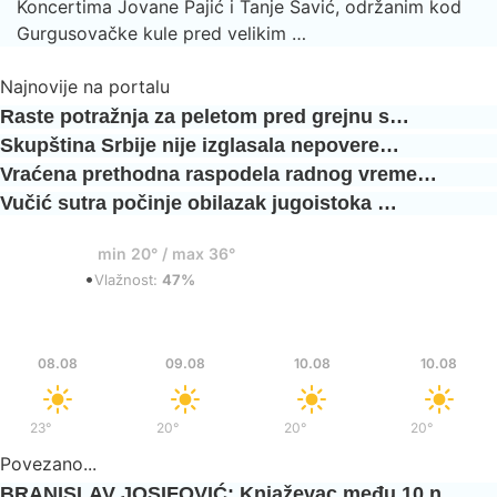
Koncertima Jovane Pajić i Tanje Savić, održanim kod
Gurgusovačke kule pred velikim …
Najnovije na portalu
Raste potražnja za peletom pred grejnu s…
Skupština Srbije nije izglasala nepovere…
Vraćena prethodna raspodela radnog vreme…
Vučić sutra počinje obilazak jugoistoka …
20°
min 20° / max 36°
•
Vedro
Vlažnost:
47%
Sub
Ned
Pon
Pon
08.08
09.08
10.08
10.08
23°
/
37°
20°
/
36°
20°
/
37°
20°
/
37°
Povezano...
BRANISLAV JOSIFOVIĆ: Knjaževac među 10 n…