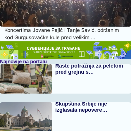
Koncertima Jovane Pajić i Tanje Savić, održanim
kod Gurgusovačke kule pred velikim …
Najnovije na portalu
Raste potražnja za peletom
pred grejnu s…
Skupština Srbije nije
izglasala nepovere…