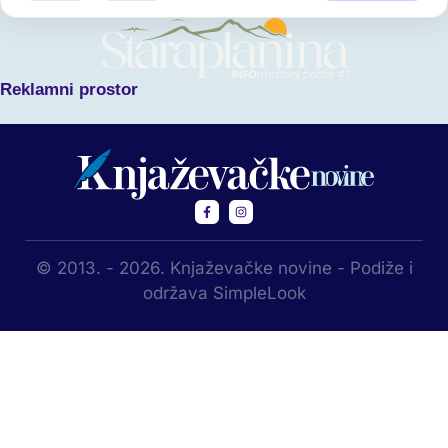
Reklamni prostor
© 2013. - 2026. Knjaževačke novine - Podiže i
održava SimpleLook