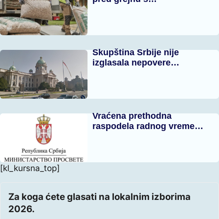
Skupština Srbije nije
izglasala nepovere…
Vraćena prethodna
raspodela radnog vreme…
[kl_kursna_top]
Za koga ćete glasati na lokalnim izborima
2026.