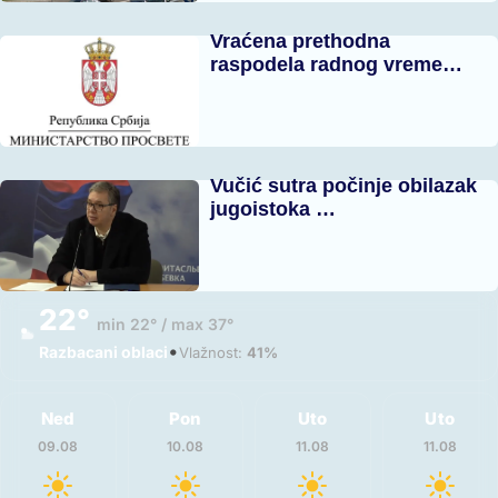
Vraćena prethodna
raspodela radnog vreme…
Vučić sutra počinje obilazak
jugoistoka …
22°
min 22° / max 37°
•
Razbacani oblaci
Vlažnost:
41%
Ned
Pon
Uto
Uto
09.08
10.08
11.08
11.08