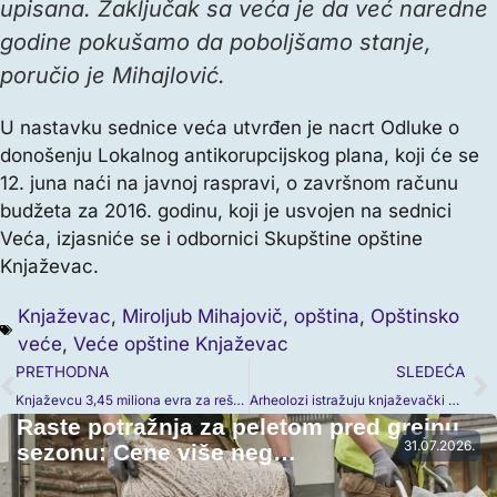
upisana. Zaključak sa veća je da već naredne
godine pokušamo da poboljšamo stanje,
poručio je Mihajlović.
U nastavku sednice veća utvrđen je nacrt Odluke o
donošenju Lokalnog antikorupcijskog plana, koji će se
12. juna naći na javnoj raspravi, o završnom računu
budžeta za 2016. godinu, koji je usvojen na sednici
Veća, izjasniće se i odbornici Skupštine opštine
Knjaževac.
Knjaževac
,
Miroljub Mihajovič
,
opština
,
Opštinsko
veće
,
Veće opštine Knjaževac
PRETHODNA
SLEDEĆA
Knjažеvcu 3,45 miliona evra za rešavanje problema vodosnabdevanja (VIDEO)
Arheolozi istražuju knjaževački kraj
Raste potražnja za peletom pred grejnu
31.07.2026.
sezonu: Cene više neg…