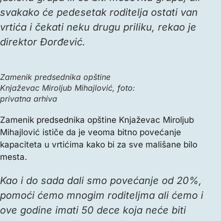
svakako će pedesetak roditelja ostati van
vrtića i čekati neku drugu priliku, rekao je
direktor Đorđević.
Zamenik predsednika opštine
Knjaževac Miroljub Mihajlović, foto:
privatna arhiva
Zamenik predsednika opštine Knjaževac Miroljub
Mihajlović ističe da je veoma bitno povećanje
kapaciteta u vrtićima kako bi za sve mališane bilo
mesta.
Kao i do sada dali smo povećanje od 20%,
pomoći ćemo mnogim roditeljma ali ćemo i
ove godine imati 50 dece koja neće biti