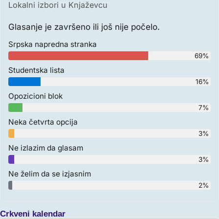
Lokalni izbori u Knjaževcu
Glasanje je završeno ili još nije počelo.
Srpska napredna stranka
69%
Studentska lista
16%
Opozicioni blok
7%
Neka četvrta opcija
3%
Ne izlazim da glasam
3%
Ne želim da se izjasnim
2%
Crkveni kalendar