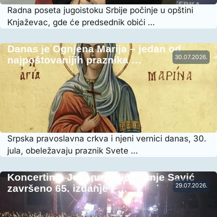
Radna poseta jugoistoku Srbije počinje u opštini
Knjaževac, gde će predsednik obići …
Danas je Ognjena Marija – jedan od
30.07.2026.
najpoštovanijih praznika …
Srpska pravoslavna crkva i njeni vernici danas, 30.
jula, obeležavaju praznik Svete …
Koncertima Jovane Pajić i Tanje Savić
29.07.2026.
završeno 65. izdanje F…