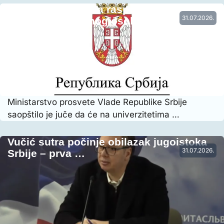
Vraćena prethodna raspodela radnog
31.07.2026.
vremena nastavnog osoblja…
Ministarstvo prosvete Vlade Republike Srbije
saopštilo je juče da će na univerzitetima …
Vučić sutra počinje obilazak jugoistoka
31.07.2026.
Srbije – prva …