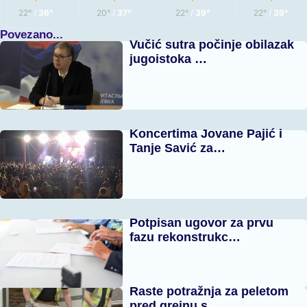
22°
/
36°
20°
/
37°
22°
/
39°
22°
/
39°
Povezano...
Vučić sutra počinje obilazak
jugoistoka …
Koncertima Jovane Pajić i
Tanje Savić za…
Potpisan ugovor za prvu
fazu rekonstrukc…
Raste potražnja za peletom
pred grejnu s…