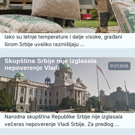
Iako su letnje temperature i dalje visoke, građani
širom Srbije uveliko razmišljaju …
Skupština Srbije nije izglasala
31.07.2026.
nepoverenje Vladi
Narodna skupština Republike Srbije nije izglasala
večeras nepoverenje Vladi Srbije. Za predlog …