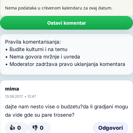
Nema podataka u crkvenom kalendaru za ovaj datum.
Ostavi komentar
Pravila komentarisanja:
• Budite kulturni i na temu
• Nema govora mržnje i uvreda
• Moderator zadržava pravo uklanjanja komentara
mima
13.06.2017. • 12:47
dajte nam nesto vise o budzetu?da li gradjani mogu
da vide gde su pare trosene?
👍
0
👎
0
Odgovori