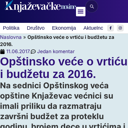
Politika
Društvo
Ekonomija
Aktuelnosti
Spor
Naslovna
»
Opštinsko veće o vrtiću i budžetu za
2016.
11.06.2017.
Jedan komentar
Opštinsko veće o vrtiću
i budžetu za 2016.
Na sednici Opštinskog veća
opštine Knjaževac većnici su
imali priliku da razmatraju
završni budžet za proteklu
godinu, brojem dece u vrtićima i