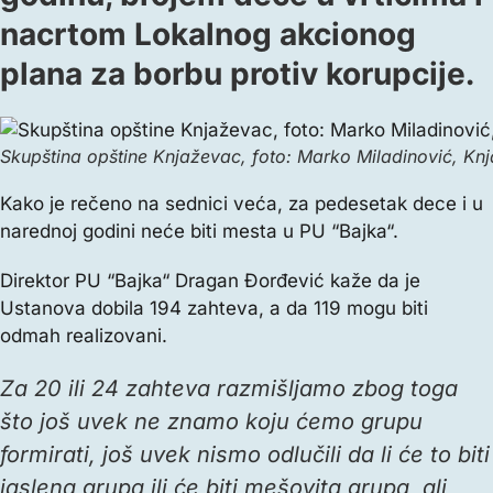
nacrtom Lokalnog akcionog
plana za borbu protiv korupcije.
Skupština opštine Knjaževac, foto: Marko Miladinović, Kn
Kako je rečeno na sednici veća, za pedesetak dece i u
narednoj godini neće biti mesta u PU “Bajka“.
Direktor PU “Bajka“ Dragan Đorđević kaže da je
Ustanova dobila 194 zahteva, a da 119 mogu biti
odmah realizovani.
Za 20 ili 24 zahteva razmišljamo zbog toga
što još uvek ne znamo koju ćemo grupu
formirati, još uvek nismo odlučili da li će to biti
jaslena grupa ili će biti mešovita grupa, ali