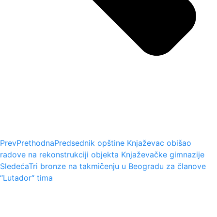
Prev
Prethodna
Predsednik opštine Knjaževac obišao
radove na rekonstrukciji objekta Knjaževačke gimnazije
Sledeća
Tri bronze na takmičenju u Beogradu za članove
“Lutador“ tima