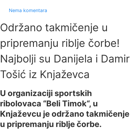
Nema komentara
Održano takmičenje u
pripremanju riblje čorbe!
Najbolji su Danijela i Damir
Tošić iz Knjaževca
U organizaciji sportskih
ribolovaca “Beli Timok“, u
Knjaževcu je održano takmičenje
u pripremanju riblje čorbe.