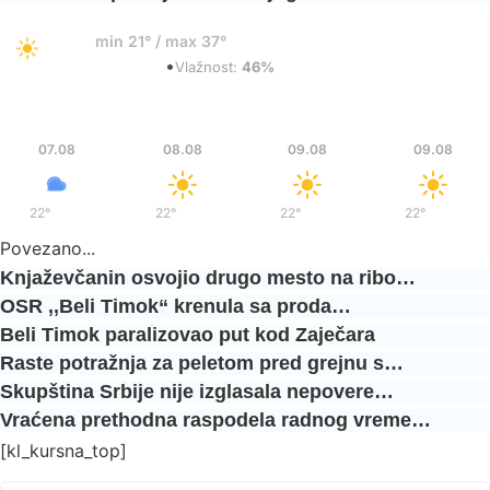
24°
min 21° / max 37°
•
Razbacani oblaci
Vlažnost:
46%
Pet
Sub
Ned
Ned
07.08
08.08
09.08
09.08
22°
/
38°
22°
/
37°
22°
/
36°
22°
/
36°
Povezano...
Knjaževčanin osvojio drugo mesto na ribo…
OSR ‚‚Beli Timok“ krenula sa proda…
Beli Timok paralizovao put kod Zaječara
Raste potražnja za peletom pred grejnu s…
Skupština Srbije nije izglasala nepovere…
Vraćena prethodna raspodela radnog vreme…
[kl_kursna_top]