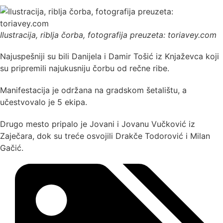
Ilustracija, riblja čorba, fotografija preuzeta: toriavey.com
Najuspešniji su bili Danijela i Damir Tošić iz Knjaževca koji
su pripremili najukusniju čorbu od rečne ribe.
Manifestacija je održana na gradskom šetalištu, a
učestvovalo je 5 ekipa.
Drugo mesto pripalo je Jovani i Jovanu Vučković iz
Zaječara, dok su treće osvojili Drakče Todorović i Milan
Gačić.