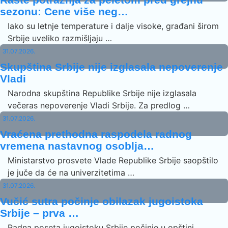
sezonu: Cene više neg…
Iako su letnje temperature i dalje visoke, građani širom
Srbije uveliko razmišljaju …
31.07.2026.
Skupština Srbije nije izglasala nepoverenje
Vladi
Narodna skupština Republike Srbije nije izglasala
večeras nepoverenje Vladi Srbije. Za predlog …
31.07.2026.
Vraćena prethodna raspodela radnog
vremena nastavnog osoblja…
Ministarstvo prosvete Vlade Republike Srbije saopštilo
je juče da će na univerzitetima …
31.07.2026.
Vučić sutra počinje obilazak jugoistoka
Srbije – prva …
Radna poseta jugoistoku Srbije počinje u opštini