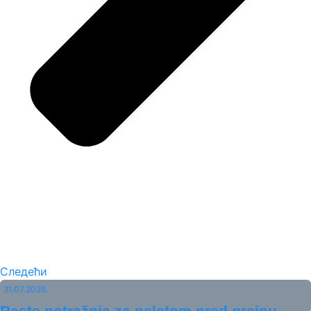
Следећи
31.07.2026.
Raste potražnja za peletom pred grejnu