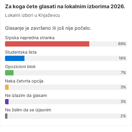
Za koga ćete glasati na lokalnim izborima 2026.
Lokalni izbori u Knjaževcu
Glasanje je završeno ili još nije počelo.
Srpska napredna stranka
69%
Studentska lista
16%
Opozicioni blok
7%
Neka četvrta opcija
3%
Ne izlazim da glasam
3%
Ne želim da se izjasnim
2%