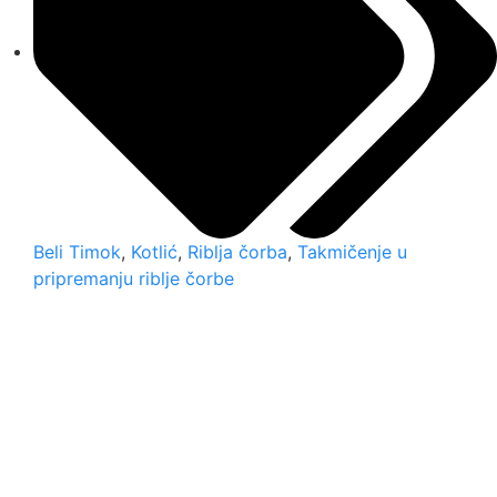
Beli Timok
,
Kotlić
,
Riblja čorba
,
Takmičenje u
pripremanju riblje čorbe