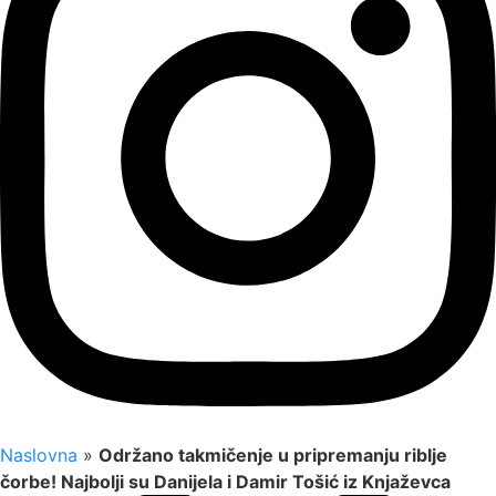
Naslovna
»
Održano takmičenje u pripremanju riblje
čorbe! Najbolji su Danijela i Damir Tošić iz Knjaževca