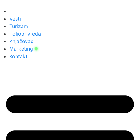
Скочите
на
садржај
Vesti
Turizam
Poljoprivreda
Knjaževac
Marketing
Kontakt