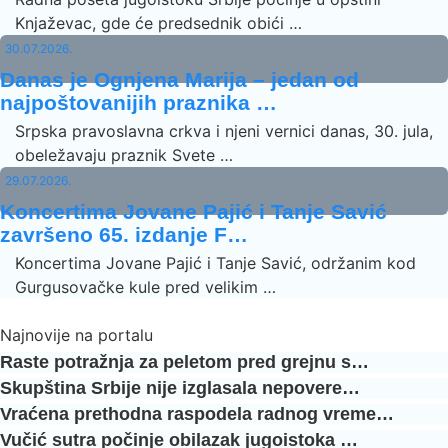
Knjaževac, gde će predsednik obići …
30.07.2026.
Danas je Ognjena Marija – jedan od
najpoštovanijih praznika …
Srpska pravoslavna crkva i njeni vernici danas, 30. jula,
obeležavaju praznik Svete …
29.07.2026.
Koncertima Jovane Pajić i Tanje Savić
završeno 65. izdanje F…
Koncertima Jovane Pajić i Tanje Savić, održanim kod
Gurgusovačke kule pred velikim …
Najnovije na portalu
Raste potražnja za peletom pred grejnu s…
Skupština Srbije nije izglasala nepovere…
Vraćena prethodna raspodela radnog vreme…
Vučić sutra počinje obilazak jugoistoka …