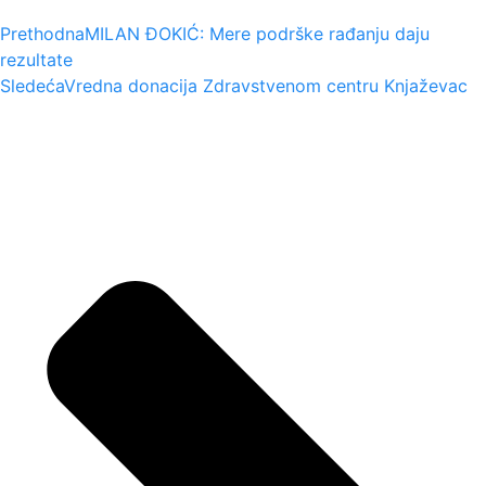
Prethodna
MILAN ĐOKIĆ: Mere podrške rađanju daju
rezultate
Sledeća
Vredna donacija Zdravstvenom centru Knjaževac