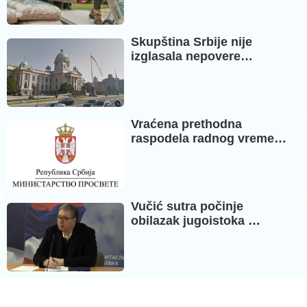
Skupština Srbije nije
izglasala nepovere…
Vraćena prethodna
raspodela radnog vreme…
Vučić sutra počinje
obilazak jugoistoka …