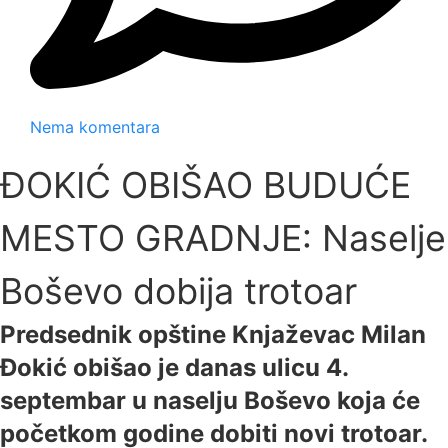
Nema komentara
ĐOKIĆ OBIŠAO BUDUĆE
MESTO GRADNJE: Naselje
Boševo dobija trotoar
Predsednik opštine Knjaževac Milan
Đokić obišao je danas ulicu 4.
septembar u naselju Boševo koja će
početkom godine dobiti novi trotoar.