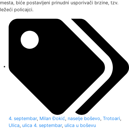
mesta, biće postavljeni prinudni usporivači brzine, tzv.
ležeći policajci.
4. septembar
,
Milan Đokić
,
naselje boševo
,
Trotoari
,
Ulica
,
ulica 4. septembar
,
ulica u boševu