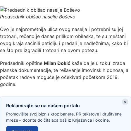
Predsednik obišao naselje Boševo
Ovo je najprometnija ulica ovog naselja i potrebni su joj
trotoari, rečeno je danas prilikom obilaska, te su meštani
ovog kraja sačinili peticiju i predali je nadležnima, kako bi
se što pre izgradili trotoari na ovom potezu.
Predsednik opštine
Milan Đokić
kaže da je u toku izrada
planske dokumentacije, te rešavanje imovinskih odnosa, a
početak radova moguće je očekivati početkom 2019.
godine.
×
Reklamirajte se na našem portalu
Promovišite svoj biznis kroz banere, PR tekstove i društvene
mreže – doprite do čitalaca baš iz Knjaževca i okoline.