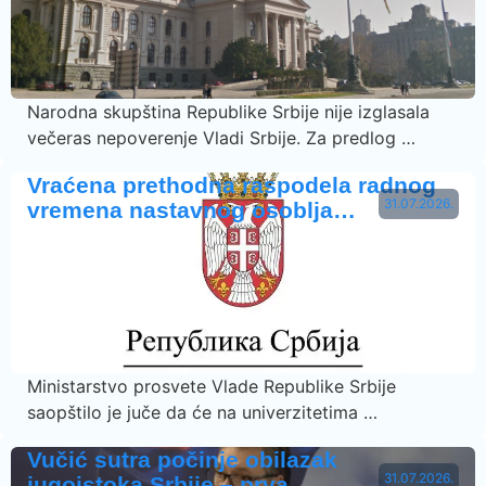
Narodna skupština Republike Srbije nije izglasala
večeras nepoverenje Vladi Srbije. Za predlog …
Vraćena prethodna raspodela radnog
31.07.2026.
vremena nastavnog osoblja…
Ministarstvo prosvete Vlade Republike Srbije
saopštilo je juče da će na univerzitetima …
Vučić sutra počinje obilazak
31.07.2026.
jugoistoka Srbije – prva …