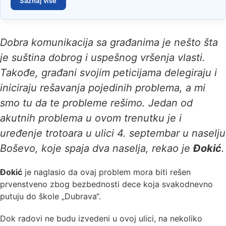
Saznaj više
Dobra komunikacija sa građanima je nešto šta
je suština dobrog i uspešnog vršenja vlasti.
Takođe, građani svojim peticijama delegiraju i
iniciraju rešavanja pojedinih problema, a mi
smo tu da te probleme rešimo. Jedan od
akutnih problema u ovom trenutku je i
uređenje trotoara u ulici 4. septembar u naselju
Boševo, koje spaja dva naselja, rekao je
Đokić
.
Đokić
je naglasio da ovaj problem mora biti rešen
prvenstveno zbog bezbednosti dece koja svakodnevno
putuju do škole ‚‚Dubrava“.
Dok radovi ne budu izvedeni u ovoj ulici, na nekoliko