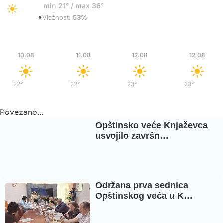
22°
min 21° / max 36°
•
Vedro
Vlažnost:
53%
Pon
Uto
Sre
Sre
10.08
11.08
12.08
12.08
22°
/
38°
22°
/
39°
23°
/
38°
23°
/
38°
Povezano...
Opštinsko veće Knjaževca
usvojilo završn…
Održana prva sednica
Opštinskog veća u K…