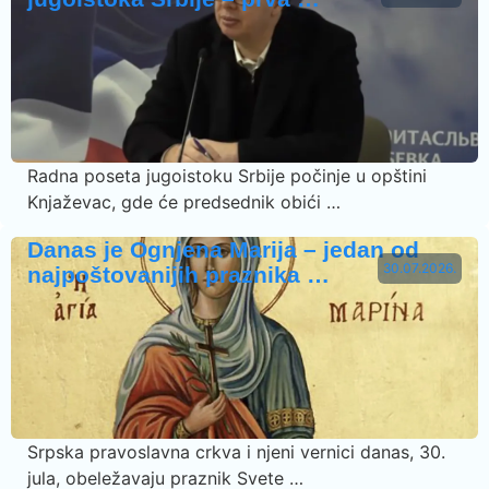
Radna poseta jugoistoku Srbije počinje u opštini
Knjaževac, gde će predsednik obići …
Danas je Ognjena Marija – jedan od
30.07.2026.
najpoštovanijih praznika …
Srpska pravoslavna crkva i njeni vernici danas, 30.
jula, obeležavaju praznik Svete …