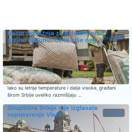
Raste potražnja za peletom pred
31.07.2026.
grejnu sezonu: Cene više neg…
Iako su letnje temperature i dalje visoke, građani
širom Srbije uveliko razmišljaju …
Skupština Srbije nije izglasala
31.07.2026.
nepoverenje Vladi