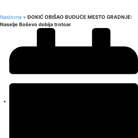
Naslovna
»
ĐOKIĆ OBIŠAO BUDUĆE MESTO GRADNJE:
Naselje Boševo dobija trotoar