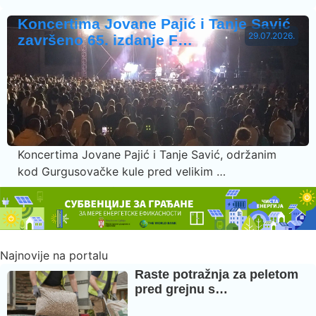
Koncertima Jovane Pajić i Tanje Savić
29.07.2026.
završeno 65. izdanje F…
Koncertima Jovane Pajić i Tanje Savić, održanim
kod Gurgusovačke kule pred velikim …
Najnovije na portalu
Raste potražnja za peletom
pred grejnu s…