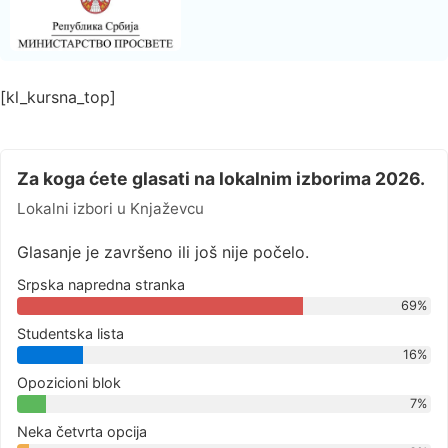
[kl_kursna_top]
Za koga ćete glasati na lokalnim izborima 2026.
Lokalni izbori u Knjaževcu
Glasanje je završeno ili još nije počelo.
Srpska napredna stranka
69%
Studentska lista
16%
Opozicioni blok
7%
Neka četvrta opcija