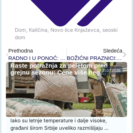
Dom
,
Kaličina
,
Novo lice Knjaževca
,
seoski
dom
Prethodna
Sledeća
RADNO I U PONOĆ: Predsednik opštine Knjaževac obišao dežurne u novogodišnjoj noći
BOŽIĆNI PRAZNICI: Raspored bogosluženja
Raste potražnja za peletom pred
31.07.2026.
grejnu sezonu: Cene više neg…
Iako su letnje temperature i dalje visoke,
građani širom Srbije uveliko razmišljaju …