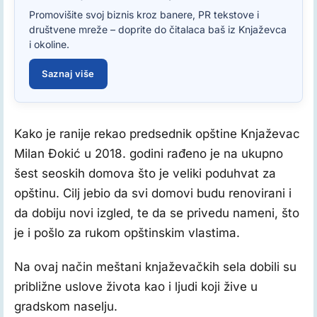
Promovišite svoj biznis kroz banere, PR tekstove i
društvene mreže – doprite do čitalaca baš iz Knjaževca
i okoline.
Saznaj više
Kako je ranije rekao predsednik opštine Knjaževac
Milan Đokić u 2018. godini rađeno je na ukupno
šest seoskih domova što je veliki poduhvat za
opštinu. Cilj jebio da svi domovi budu renovirani i
da dobiju novi izgled, te da se privedu nameni, što
je i pošlo za rukom opštinskim vlastima.
Na ovaj način meštani knjaževačkih sela dobili su
približne uslove života kao i ljudi koji žive u
gradskom naselju.