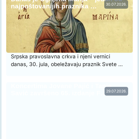
30.07.2026.
najpoštovanijih praznika …
Srpska pravoslavna crkva i njeni vernici
danas, 30. jula, obeležavaju praznik Svete …
Koncertima Jovane Pajić i Tanje
29.07.2026.
Savić završeno 65. izdanje F…