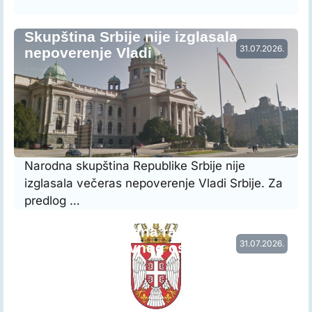
Skupština Srbije nije izglasala
31.07.2026.
nepoverenje Vladi
Narodna skupština Republike Srbije nije
izglasala večeras nepoverenje Vladi Srbije. Za
predlog …
Vraćena prethodna raspodela radnog
31.07.2026.
vremena nastavnog osoblja…