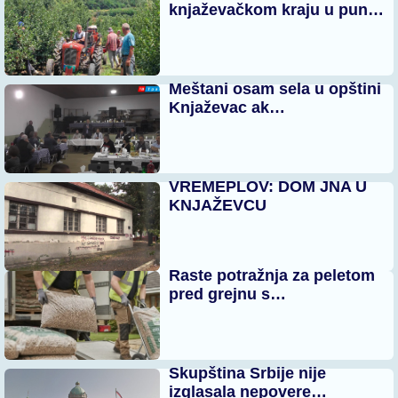
knjaževačkom kraju u pun…
Meštani osam sela u opštini
Knjaževac ak…
VREMEPLOV: DOM JNA U
KNJAŽEVCU
Raste potražnja za peletom
pred grejnu s…
Skupština Srbije nije
izglasala nepovere…