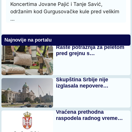
Koncertima Jovane Pajić i Tanje Savić,
održanim kod Gurgusovačke kule pred velikim
…
Najnovije na portalu
Raste potražnja za peletom
pred grejnu s…
Skupština Srbije nije
izglasala nepovere…
Vraćena prethodna
raspodela radnog vreme…