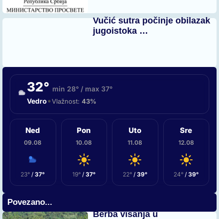
Vučić sutra počinje obilazak
jugoistoka …
32°
min 28° / max 37°
•
Vedro
Vlažnost:
43%
Ned
Pon
Uto
Sre
09.08
10.08
11.08
12.08
23°
/
37°
19°
/
37°
22°
/
39°
24°
/
39°
Povezano...
Berba višanja u