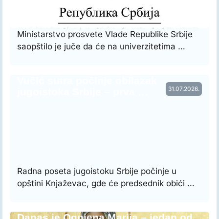
Ministarstvo prosvete Vlade Republike Srbije
saopštilo je juče da će na univerzitetima …
Vučić sutra počinje obilazak
31.07.2026.
jugoistoka Srbije – prva …
Radna poseta jugoistoku Srbije počinje u
opštini Knjaževac, gde će predsednik obići …
Danas je Ognjena Marija – jedan od