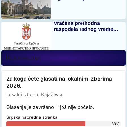
Vraćena prethodna
raspodela radnog vreme…
[kl_kursna_top]
Za koga ćete glasati na lokalnim izborima
2026.
Lokalni izbori u Knjaževcu
Glasanje je završeno ili još nije počelo.
Srpska napredna stranka
69%