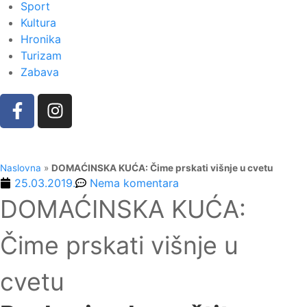
Sport
Kultura
Hronika
Turizam
Zabava
Naslovna
»
DOMAĆINSKA KUĆA: Čime prskati višnje u cvetu
25.03.2019.
Nema komentara
DOMAĆINSKA KUĆA:
Čime prskati višnje u
cvetu