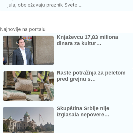
jula, obeležavaju praznik Svete …
Najnovije na portalu
Knjaževcu 17,83 miliona
dinara za kultur…
Raste potražnja za peletom
pred grejnu s…
Skupština Srbije nije
izglasala nepovere…