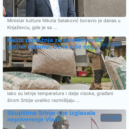
Ministar kulture Nikola Selaković boravio je danas u
Knjaževcu, gde je sa …
Raste potražnja za peletom pred
31.07.2026.
grejnu sezonu: Cene više neg…
Iako su letnje temperature i dalje visoke, građani
širom Srbije uveliko razmišljaju …
Skupština Srbije nije izglasala
31.07.2026.
nepoverenje Vladi