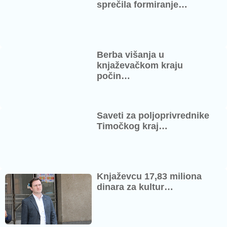
sprečila formiranje…
Berba višanja u
knjaževačkom kraju
počin…
Saveti za poljoprivrednike
Timočkog kraj…
Knjaževcu 17,83 miliona
dinara za kultur…