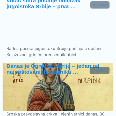
Vučić sutra počinje obilazak
31.07.2026.
jugoistoka Srbije – prva …
Radna poseta jugoistoku Srbije počinje u opštini
Knjaževac, gde će predsednik obići …
Danas je Ognjena Marija – jedan od
30.07.2026.
najpoštovanijih praznika …
Srpska pravoslavna crkva i njeni vernici danas, 30.