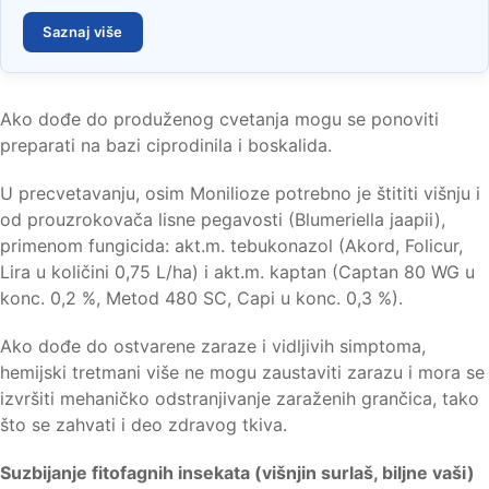
Saznaj više
Ako dođe do produženog cvetanja mogu se ponoviti
preparati na bazi ciprodinila i boskalida.
U precvetavanju, osim Monilioze potrebno je štititi višnju i
od prouzrokovača lisne pegavosti (Blumeriella jaapii),
primenom fungicida: akt.m. tebukonazol (Akord, Folicur,
Lira u količini 0,75 L/ha) i akt.m. kaptan (Captan 80 WG u
konc. 0,2 %, Metod 480 SC, Capi u konc. 0,3 %).
Ako dođe do ostvarene zaraze i vidljivih simptoma,
hemijski tretmani više ne mogu zaustaviti zarazu i mora se
izvršiti mehaničko odstranjivanje zaraženih grančica, tako
što se zahvati i deo zdravog tkiva.
Suzbijanje fitofagnih insekata (višnjin surlaš, biljne vaši)