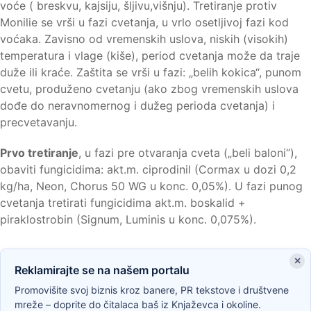
voće ( breskvu, kajsiju, šljivu,višnju). Tretiranje protiv
Monilie se vrši u fazi cvetanja, u vrlo osetljivoj fazi kod
voćaka. Zavisno od vremenskih uslova, niskih (visokih)
temperatura i vlage (kiše), period cvetanja može da traje
duže ili kraće. Zaštita se vrši u fazi: „belih kokica“, punom
cvetu, produženo cvetanju (ako zbog vremenskih uslova
dođe do neravnomernog i dužeg perioda cvetanja) i
precvetavanju.
Prvo tretiranje
, u fazi pre otvaranja cveta („beli baloni“),
obaviti fungicidima: akt.m. ciprodinil (Cormax u dozi 0,2
kg/ha, Neon, Chorus 50 WG u konc. 0,05%). U fazi punog
cvetanja tretirati fungicidima akt.m. boskalid +
piraklostrobin (Signum, Luminis u konc. 0,075%).
×
Reklamirajte se na našem portalu
Promovišite svoj biznis kroz banere, PR tekstove i društvene
mreže – doprite do čitalaca baš iz Knjaževca i okoline.