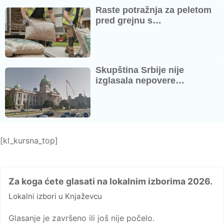
Raste potražnja za peletom
pred grejnu s…
Skupština Srbije nije
izglasala nepovere…
[kl_kursna_top]
Za koga ćete glasati na lokalnim izborima 2026.
Lokalni izbori u Knjaževcu
Glasanje je završeno ili još nije počelo.