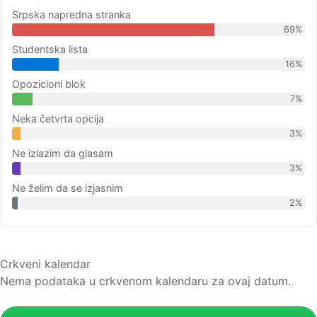
Srpska napredna stranka
69%
Studentska lista
16%
Opozicioni blok
7%
Neka četvrta opcija
3%
Ne izlazim da glasam
3%
Ne želim da se izjasnim
2%
Crkveni kalendar
Nema podataka u crkvenom kalendaru za ovaj datum.