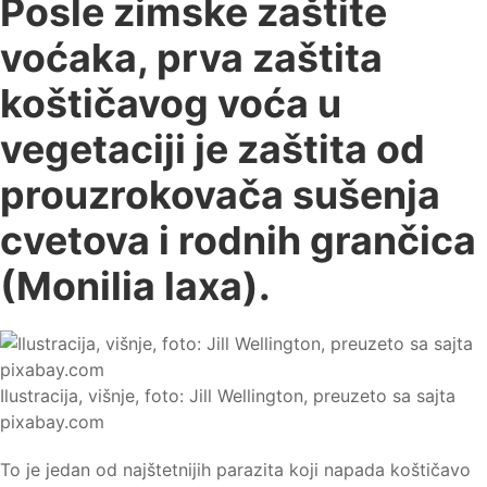
Posle zimske zaštite
voćaka, prva zaštita
koštičavog voća u
vegetaciji je zaštita od
prouzrokovača sušenja
cvetova i rodnih grančica
(Monilia laxa).
Ilustracija, višnje, foto: Jill Wellington, preuzeto sa sajta
pixabay.com
To je jedan od najštetnijih parazita koji napada koštičavo