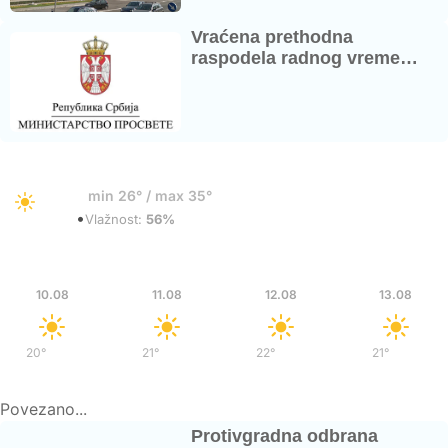
Vraćena prethodna
raspodela radnog vreme…
30°
min 26° / max 35°
•
Vedro
Vlažnost:
56%
Pon
Uto
Sre
Čet
10.08
11.08
12.08
13.08
20°
/
38°
21°
/
39°
22°
/
37°
21°
/
35°
Povezano...
Protivgradna odbrana