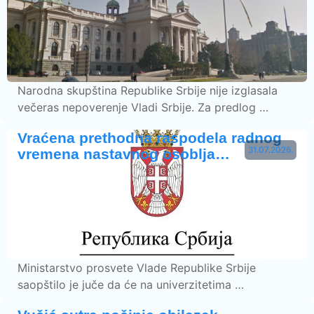
Narodna skupština Republike Srbije nije izglasala
večeras nepoverenje Vladi Srbije. Za predlog …
Vraćena prethodna raspodela radnog
31.07.2026.
vremena nastavnog osoblja…
Ministarstvo prosvete Vlade Republike Srbije
saopštilo je juče da će na univerzitetima …