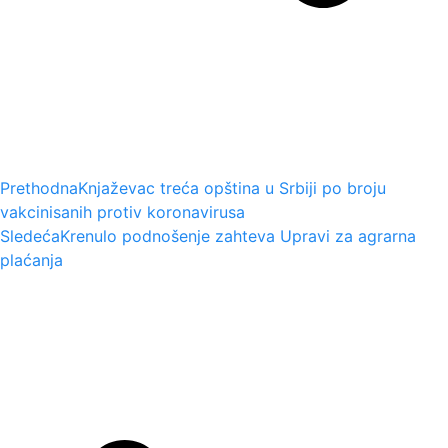
Prethodna
Knjaževac treća opština u Srbiji po broju
vakcinisanih protiv koronavirusa
Sledeća
Krenulo podnošenje zahteva Upravi za agrarna
plaćanja