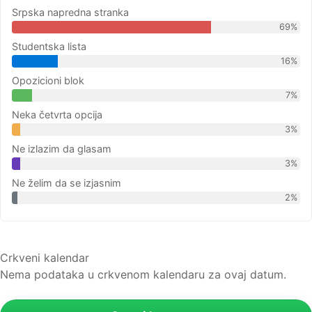
Srpska napredna stranka
69%
Studentska lista
16%
Opozicioni blok
7%
Neka četvrta opcija
3%
Ne izlazim da glasam
3%
Ne želim da se izjasnim
2%
Crkveni kalendar
Nema podataka u crkvenom kalendaru za ovaj datum.