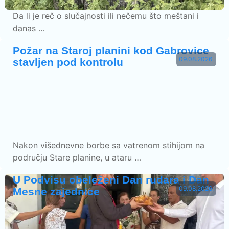
Da li je reč o slučajnosti ili nečemu što meštani i
danas …
Požar na Staroj planini kod Gabrovice
09.08.2026.
stavljen pod kontrolu
Nakon višednevne borbe sa vatrenom stihijom na
području Stare planine, u ataru …
U Podvisu obeleženi Dan rudara i Dan
09.08.2026.
Mesne zajednice