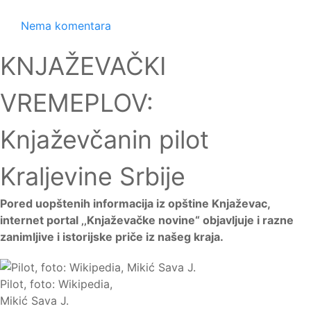
Nema komentara
KNJAŽEVAČKI
VREMEPLOV:
Knjaževčanin pilot
Kraljevine Srbije
Pored uopštenih informacija iz opštine Knjaževac,
internet portal ‚‚Knjaževačke novine“ objavljuje i razne
zanimljive i istorijske priče iz našeg kraja.
Pilot, foto: Wikipedia,
Mikić Sava J.