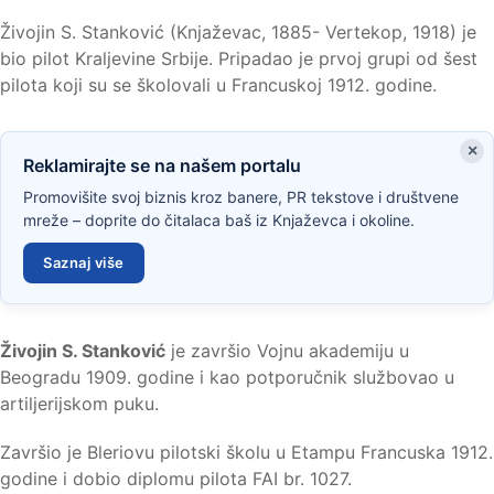
Živojin S. Stanković (Knjaževac, 1885- Vertekop, 1918) je
bio pilot Kraljevine Srbije. Pripadao je prvoj grupi od šest
pilota koji su se školovali u Francuskoj 1912. godine.
×
Reklamirajte se na našem portalu
Promovišite svoj biznis kroz banere, PR tekstove i društvene
mreže – doprite do čitalaca baš iz Knjaževca i okoline.
Saznaj više
Živojin S. Stanković
je završio Vojnu akademiju u
Beogradu 1909. godine i kao potporučnik službovao u
artiljerijskom puku.
Završio je Bleriovu pilotski školu u Etampu Francuska 1912.
godine i dobio diplomu pilota FAI br. 1027.