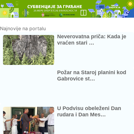
Najnovije na portalu
Neverovatna priča: Kada je
vraćen stari …
Požar na Staroj planini kod
Gabrovice st…
U Podvisu obeleženi Dan
rudara i Dan Mes…