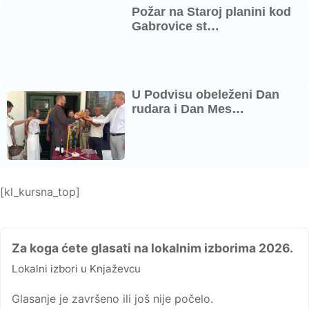
Požar na Staroj planini kod
Gabrovice st…
U Podvisu obeleženi Dan
rudara i Dan Mes…
[kl_kursna_top]
Za koga ćete glasati na lokalnim izborima 2026.
Lokalni izbori u Knjaževcu
Glasanje je završeno ili još nije počelo.