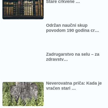
Stare crkvene …
Održan naučni skup
povodom 190 godina cr…
Zadrugarstvo na selu – za
zdravstv…
Neverovatna priča: Kada je
vraćen stari …