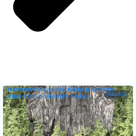
Neverovatna priča: Kada je vraćen
09.08.2026.
stari krst, posle dve nede…