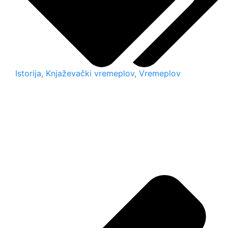
Istorija
,
Knjaževački vremeplov
,
Vremeplov