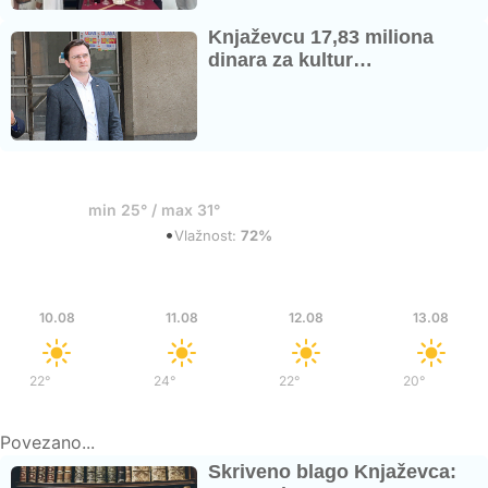
Knjaževcu 17,83 miliona
dinara za kultur…
31°
min 25° / max 31°
•
Razbacani oblaci
Vlažnost:
72%
Pon
Uto
Sre
Čet
10.08
11.08
12.08
13.08
22°
/
38°
24°
/
38°
22°
/
38°
20°
/
35°
Povezano...
Skriveno blago Knjaževca: