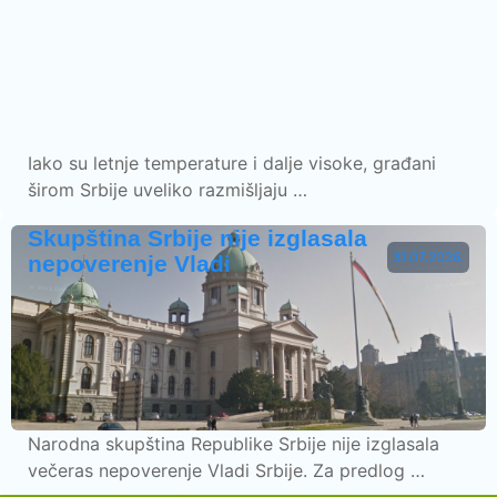
Iako su letnje temperature i dalje visoke, građani
širom Srbije uveliko razmišljaju …
Skupština Srbije nije izglasala
31.07.2026.
nepoverenje Vladi
Narodna skupština Republike Srbije nije izglasala
večeras nepoverenje Vladi Srbije. Za predlog …