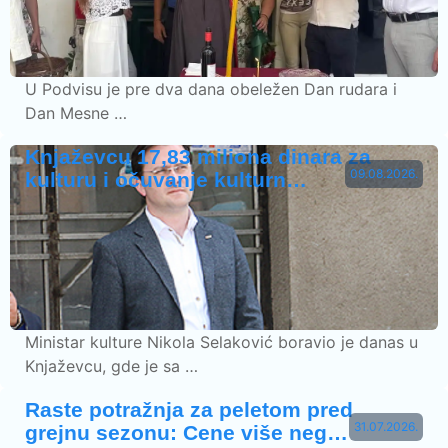
U Podvisu je pre dva dana obeležen Dan rudara i
Dan Mesne …
Knjaževcu 17,83 miliona dinara za
09.08.2026.
kulturu i očuvanje kulturn…
Ministar kulture Nikola Selaković boravio je danas u
Knjaževcu, gde je sa …
Raste potražnja za peletom pred
31.07.2026.
grejnu sezonu: Cene više neg…