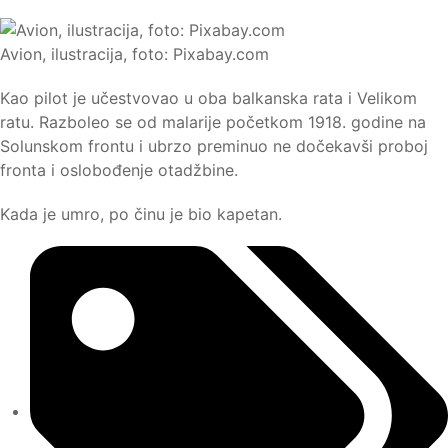
Avion, ilustracija, foto: Pixabay.com
Kao pilot je učestvovao u oba balkanska rata i Velikom
ratu. Razboleo se od malarije početkom 1918. godine na
Solunskom frontu i ubrzo preminuo ne dočekavši proboj
fronta i oslobođenje otadžbine.
Kada je umro, po činu je bio kapetan.