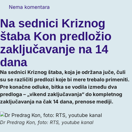
Nema komentara
Na sednici Kriznog
štaba Kon predložio
zaključavanje na 14
dana
Na sednici Kriznog štaba, koja je održana juče, čuli
su se različiti predlozi koje bi mere trebalo primeniti.
Pre konačne odluke, bitka se vodila između dva
predloga – „vikend zaključavanja“ do kompletnog
zaključavanja na čak 14 dana, prenose mediji.
Dr Predrag Kon, foto: RTS, youtube kanal