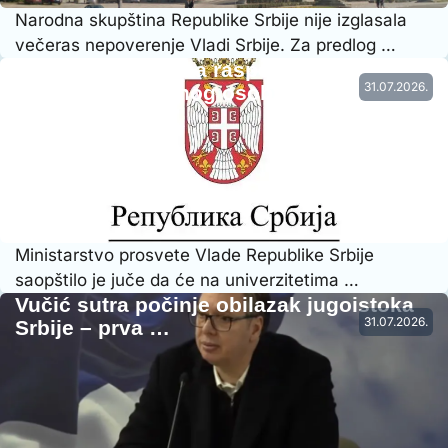
Narodna skupština Republike Srbije nije izglasala
večeras nepoverenje Vladi Srbije. Za predlog …
Vraćena prethodna raspodela radnog
31.07.2026.
vremena nastavnog osoblja…
Ministarstvo prosvete Vlade Republike Srbije
saopštilo je juče da će na univerzitetima …
Vučić sutra počinje obilazak jugoistoka
31.07.2026.
Srbije – prva …