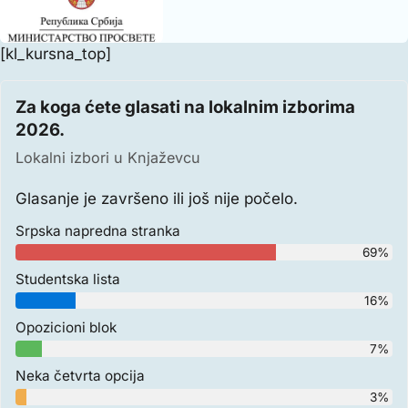
[kl_kursna_top]
Za koga ćete glasati na lokalnim izborima
2026.
Lokalni izbori u Knjaževcu
Glasanje je završeno ili još nije počelo.
Srpska napredna stranka
69%
Studentska lista
16%
Opozicioni blok
7%
Neka četvrta opcija
3%