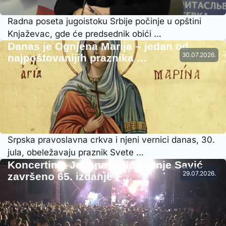
Radna poseta jugoistoku Srbije počinje u opštini
Knjaževac, gde će predsednik obići …
Danas je Ognjena Marija – jedan od
30.07.2026.
najpoštovanijih praznika …
Srpska pravoslavna crkva i njeni vernici danas, 30.
jula, obeležavaju praznik Svete …
Koncertima Jovane Pajić i Tanje Savić
29.07.2026.
završeno 65. izdanje F…