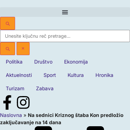
×
Politika
Društvo
Ekonomija
Aktuelnosti
Sport
Kultura
Hronika
Turizam
Zabava
Naslovna
»
Na sednici Kriznog štaba Kon predložio
zaključavanje na 14 dana