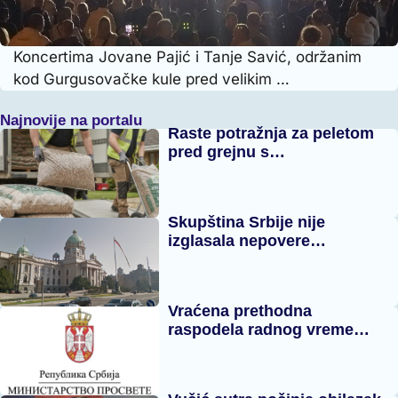
Koncertima Jovane Pajić i Tanje Savić, održanim
kod Gurgusovačke kule pred velikim …
Najnovije na portalu
Raste potražnja za peletom
pred grejnu s…
Skupština Srbije nije
izglasala nepovere…
Vraćena prethodna
raspodela radnog vreme…