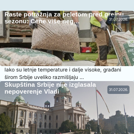
Raste potražnja za peletom pred grejnu
31.07.2026.
sezonu: Cene više neg…
Iako su letnje temperature i dalje visoke, građani
širom Srbije uveliko razmišljaju …
Skupština Srbije nije izglasala
31.07.2026.
nepoverenje Vladi