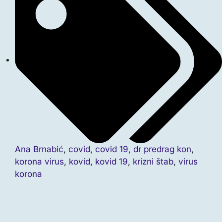
Ana Brnabić
,
covid
,
covid 19
,
dr predrag kon
,
korona virus
,
kovid
,
kovid 19
,
krizni štab
,
virus
korona