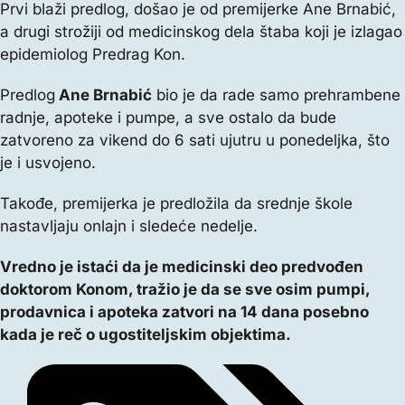
Prvi blaži predlog, došao je od premijerke Ane Brnabić,
a drugi strožiji od medicinskog dela štaba koji je izlagao
epidemiolog Predrag Kon.
Predlog
Ane Brnabić
bio je da rade samo prehrambene
radnje, apoteke i pumpe, a sve ostalo da bude
zatvoreno za vikend do 6 sati ujutru u ponedeljka, što
je i usvojeno.
Takođe, premijerka je predložila da srednje škole
nastavljaju onlajn i sledeće nedelje.
Vredno je istaći da je medicinski deo predvođen
doktorom Konom, tražio je da se sve osim pumpi,
prodavnica i apoteka zatvori na 14 dana posebno
kada je reč o ugostiteljskim objektima.