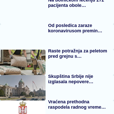
pacijenta obole…
Od posledica zaraze
koronavirusom premin…
Raste potražnja za peletom
pred grejnu s…
Skupština Srbije nije
izglasala nepovere…
Vraćena prethodna
raspodela radnog vreme…