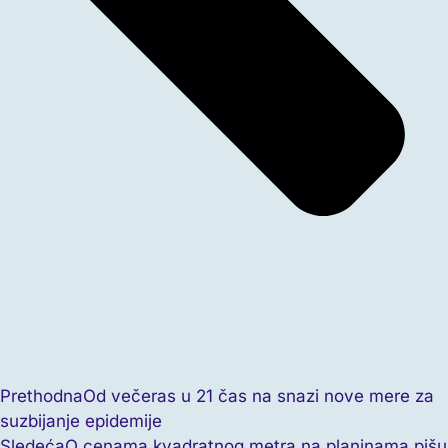
Prethodna
Od večeras u 21 čas na snazi nove mere za
suzbijanje epidemije
Sledeća
O cenama kvadratnog metra na planinama pišu