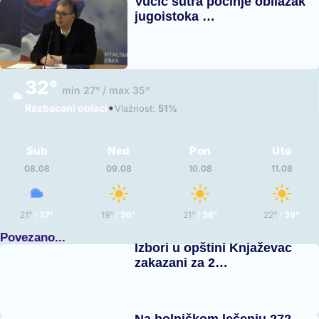
Vučić sutra počinje obilazak
jugoistoka …
32°
min 27° / max 35°
•
Razbacani oblaci
Vlažnost:
51%
Sub
Ned
Pon
Uto
08.08
09.08
10.08
11.08
21°
/
37°
19°
/
36°
21°
/
38°
22°
/
39°
Povezano...
Izbori u opštini Knjaževac
zakazani za 2…
Na bolničkom lečenju 272