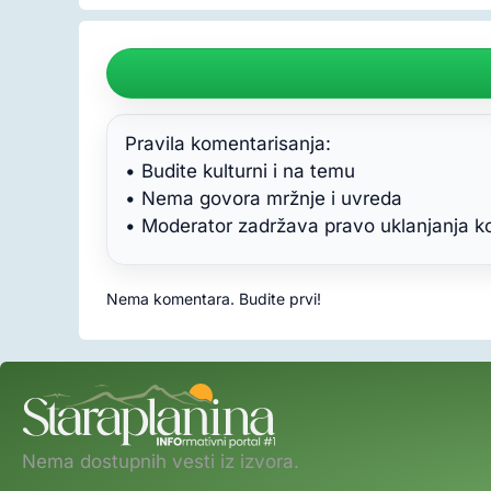
Pravila komentarisanja:
• Budite kulturni i na temu
• Nema govora mržnje i uvreda
• Moderator zadržava pravo uklanjanja 
Nema komentara. Budite prvi!
Nema dostupnih vesti iz izvora.