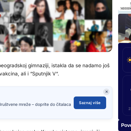
beogradskoj gimnaziji, istakla da se nadamo još
cina, ali i “Sputnjik V“.
×
Saznaj više
društvene mreže – doprite do čitalaca
2
Pove