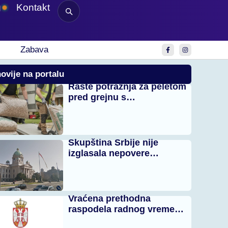
g
Kontakt
Zabava
ovije na portalu
Raste potražnja za peletom
pred grejnu s…
Skupština Srbije nije
izglasala nepovere…
Vraćena prethodna
raspodela radnog vreme…