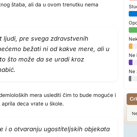
nog štaba, ali da u ovom trenutku nema
Stu
Opo
 ljudi, pre svega zdravstvenih
Nek
nećemo bežati ni od kakve mere, ali u
Ne 
to što može da se uradi kroz
nabić.
Ne 
idemioloških mera uslediti čim to bude moguće i
Cr
aprila deca vrate u škole.
Ne
i o otvaranju ugostiteljskih objekata