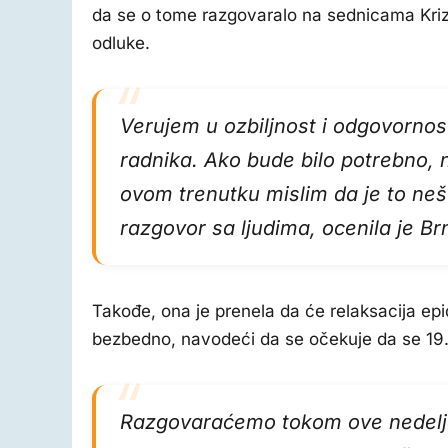
da se o tome razgovaralo na sednicama Kriz
odluke.
Verujem u ozbiljnost i odgovornost
radnika. Ako bude bilo potrebno, 
ovom trenutku mislim da je to neš
razgovor sa ljudima, ocenila je Br
Takođe, ona je prenela da će relaksacija ep
bezbedno, navodeći da se očekuje da se 19. 
Razgovaraćemo tokom ove nedelje 