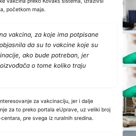
ke vakcina preko Kovaks sistema, izrazivši
la, početkom maja.
iona vakcina, za koje ima potpisane
 objasnila da su to vakcine koje su
inacije, ako bude potreban, jer
oizvođača o tome koliko traju
teresovanje za vakcinaciju, jer i dalje
nje za to preko portala eUprave, uz veliki broj
ol-centara, pre svega iz ruralnih sredina.