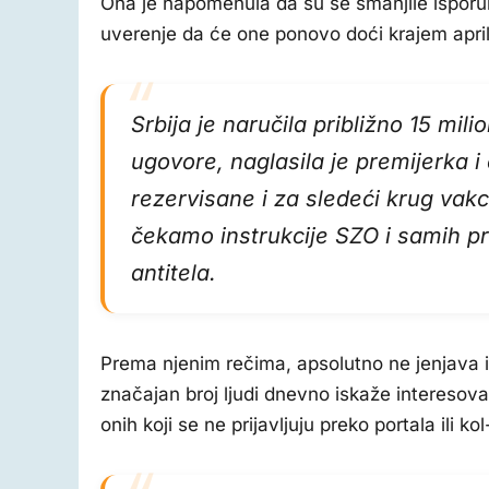
Ona je napomenula da su se smanjile isporu
uverenje da će one ponovo doći krajem apri
Srbija je naručila približno 15 mil
ugovore, naglasila je premijerka i
rezervisane i za sledeći krug vakc
čekamo instrukcije SZO i samih pr
antitela.
Prema njenim rečima, apsolutno ne jenjava in
značajan broj ljudi dnevno iskaže interesova
onih koji se ne prijavljuju preko portala ili k