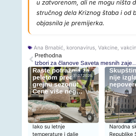
u zatvorenom, ali ne mogu ništa da
stručnog dela Kriznog štaba i od b
objasnila je premijerka.
Ana Brnabić
,
koronavirus
,
Vakcine
,
vakci
Prethodna
Izbori za članove Saveta mesnih zajed
Raste potražnja za
Skupštin
31.07.2026.
peletom pred
nije izgl
grejnu sezonu:
nepovere
Cene više neg…
Iako su letnje
Narodna s
temperature i dalje
Republike S