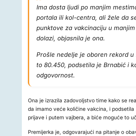
Ima dosta ljudi po manjim mestima
portala ili kol-centra, ali žele da
punktove za vakcinaciju u manjim 
dolazi, objasnila je ona.
Prošle nedelje je oboren rekord u
to 80.450, podsetila je Brnabić i 
odgovornost.
Ona je izrazila zadovoljstvo time kako se rea
da imamo veće količine vakcina, i podsetila
prijave i putem vajbera, a biće moguće to uč
Premijerka je, odgovarajući na pitanje o oba