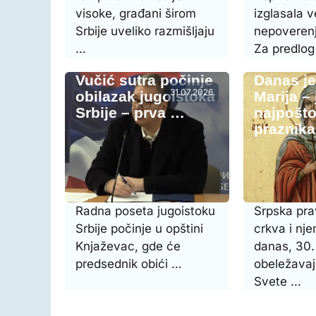
visoke, građani širom
izglasala 
Srbije uveliko razmišljaju
nepoverenj
…
Za predlo
Vučić sutra počinje
Danas j
31.07.2026.
obilazak jugoistoka
Marija –
Srbije – prva …
najpošto
praznik
Radna poseta jugoistoku
Srpska pr
Srbije počinje u opštini
crkva i nje
Knjaževac, gde će
danas, 30. 
predsednik obići …
obeležavaj
Svete …