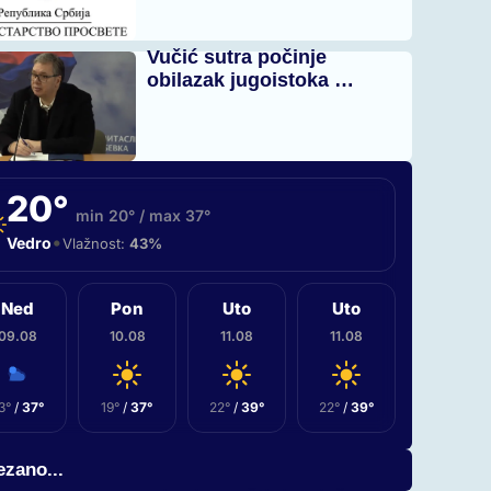
Vučić sutra počinje
obilazak jugoistoka …
20°
min 20° / max 37°
•
Vedro
Vlažnost:
43%
Ned
Pon
Uto
Uto
09.08
10.08
11.08
11.08
3°
/
37°
19°
/
37°
22°
/
39°
22°
/
39°
zano...