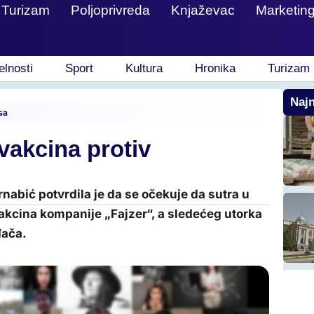
Turizam
Poljoprivreda
Knjaževac
Marketin
elnosti
Sport
Kultura
Hronika
Turizam
Najn
sa
vakcina protiv
abić potvrdila je da se očekuje da sutra u
vakcina kompanije „Fajzer“, a sledećeg utorka
đača.