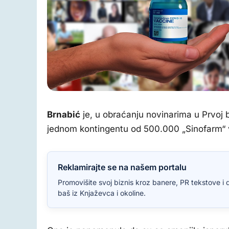
Ilustracija, pixabay.com
Brnabić
je, u obraćanju novinarima u Prvoj 
jednom kontingentu od 500.000 „Sinofarm“ vak
Reklamirajte se na našem portalu
Promovišite svoj biznis kroz banere, PR tekstove i 
baš iz Knjaževca i okoline.