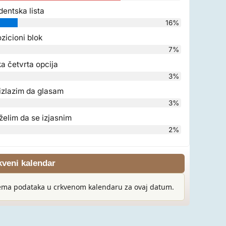
dentska lista
16%
zicioni blok
7%
a četvrta opcija
3%
izlazim da glasam
3%
želim da se izjasnim
2%
kveni kalendar
ma podataka u crkvenom kalendaru za ovaj datum.