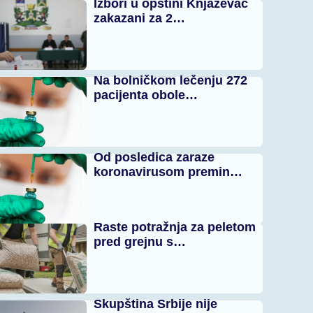
Izbori u opštini Knjaževac
zakazani za 2…
Na bolničkom lečenju 272
pacijenta obole…
Od posledica zaraze
koronavirusom premin…
Raste potražnja za peletom
pred grejnu s…
Skupština Srbije nije