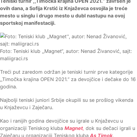
Teniski turnir ,,Timočka krajina OPEN 2021.“ završen je
ovih dana, a Sofija Krstić iz Knjaževca osvojila je treće
mesto u singlu i drugo mesto u dubl nastupu na ovoj
sportskoj manifestaciji.
Foto: Teniski klub ,,Magnet“, autor: Nenad Živanović, sajt:
maliigraci.rs
Treći put zaredom održan je teniski turnir prve kategorije
,,Timočka krajina OPEN 2021.“ za devojčice i dečake do 16
godina.
Najbolji teniski juniori Srbije okupili su se prošlog vikenda
u Knjaževcu i Zaječaru.
Kao i ranijih godina devojčice su igrale u Knjaževcu u
organizaciji Teniskog kluba
Magnet
,
dok su dečaci igrali u
Zaječaru u organizaciji Teniskog kluba
As Timok
.