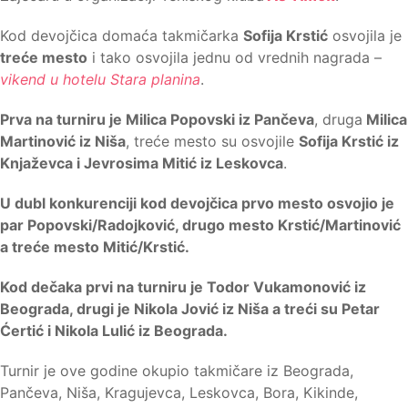
Kod devojčica domaća takmičarka
Sofija Krstić
osvojila je
treće mesto
i tako osvojila jednu od vrednih nagrada –
vikend u hotelu Stara planina
.
Prva na turniru je Milica Popovski iz Pančeva
, druga
Milica
Martinović iz Niša
, treće mesto su osvojile
Sofija Krstić iz
Knjaževca i Jevrosima Mitić iz Leskovca
.
U dubl konkurenciji kod devojčica prvo mesto osvojio je
par Popovski/Radojković, drugo mesto Krstić/Martinović
a treće mesto Mitić/Krstić.
Kod dečaka prvi na turniru je Todor Vukamonović iz
Beograda, drugi je Nikola Jović iz Niša a treći su Petar
Ćertić i Nikola Lulić iz Beograda.
Turnir je ove godine okupio takmičare iz Beograda,
Pančeva, Niša, Kragujevca, Leskovca, Bora, Kikinde,