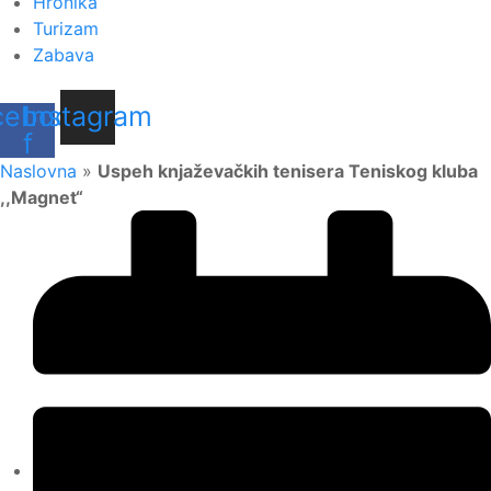
Hronika
Turizam
Zabava
cebook-
Instagram
f
Naslovna
»
Uspeh knjaževačkih tenisera Teniskog kluba
,,Magnet“