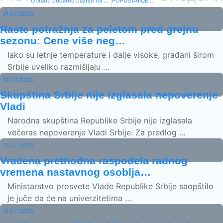
Obratiti dodatnu pažnju na bezbednost radnika na gradilištu
POPUŠTANJE MERA: Ugostiteljski objekti rade do ponoći, trafike i kiosci moći će da rade 00–24 sata
31.07.2026.
Raste potražnja za peletom pred grejnu
sezonu: Cene više neg…
Iako su letnje temperature i dalje visoke, građani širom
Srbije uveliko razmišljaju …
31.07.2026.
Skupština Srbije nije izglasala nepoverenje
Vladi
Narodna skupština Republike Srbije nije izglasala
večeras nepoverenje Vladi Srbije. Za predlog …
31.07.2026.
Vraćena prethodna raspodela radnog
vremena nastavnog osoblja…
Ministarstvo prosvete Vlade Republike Srbije saopštilo
je juče da će na univerzitetima …
31.07.2026.