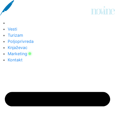
Скочите
на
садржај
Vesti
Turizam
Poljoprivreda
Knjaževac
Marketing
Kontakt