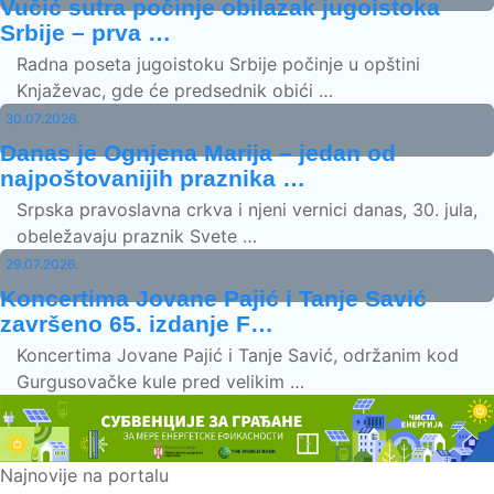
Vučić sutra počinje obilazak jugoistoka
Srbije – prva …
Radna poseta jugoistoku Srbije počinje u opštini
Knjaževac, gde će predsednik obići …
30.07.2026.
Danas je Ognjena Marija – jedan od
najpoštovanijih praznika …
Srpska pravoslavna crkva i njeni vernici danas, 30. jula,
obeležavaju praznik Svete …
29.07.2026.
Koncertima Jovane Pajić i Tanje Savić
završeno 65. izdanje F…
Koncertima Jovane Pajić i Tanje Savić, održanim kod
Gurgusovačke kule pred velikim …
Najnovije na portalu