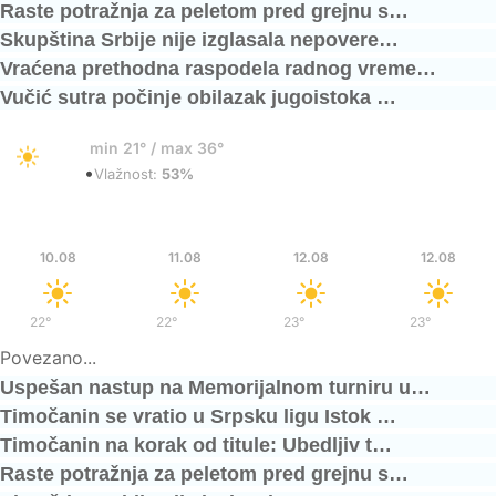
Raste potražnja za peletom pred grejnu s…
Skupština Srbije nije izglasala nepovere…
Vraćena prethodna raspodela radnog vreme…
Vučić sutra počinje obilazak jugoistoka …
21°
min 21° / max 36°
•
Vedro
Vlažnost:
53%
Pon
Uto
Sre
Sre
10.08
11.08
12.08
12.08
22°
/
38°
22°
/
39°
23°
/
38°
23°
/
38°
Povezano...
Uspešan nastup na Memorijalnom turniru u…
Timočanin se vratio u Srpsku ligu Istok …
Timočanin na korak od titule: Ubedljiv t…
Raste potražnja za peletom pred grejnu s…