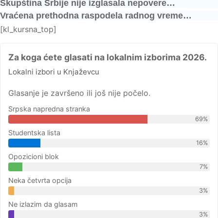
Skupština Srbije nije izglasala nepovere…
Vraćena prethodna raspodela radnog vreme…
[kl_kursna_top]
Za koga ćete glasati na lokalnim izborima 2026.
Lokalni izbori u Knjaževcu
Glasanje je završeno ili još nije počelo.
Srpska napredna stranka
69%
Studentska lista
16%
Opozicioni blok
7%
Neka četvrta opcija
3%
Ne izlazim da glasam
3%