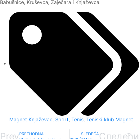
Babušnice, Kruševca, Zaječara i Knjaževca.
Magnet Knjaževac
,
Sport
,
Tenis
,
Teniski klub Magnet
Prev
Следећи
PRETHODNA
SLEDEĆA