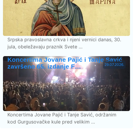
Srpska pravoslavna crkva i njeni vernici danas, 30.
jula, obeležavaju praznik Svete …
Koncertima Jovane Pajić i Tanje Savić
29.07.2026.
završeno 65. izdanje F…
Koncertima Jovane Pajić i Tanje Savić, održanim
kod Gurgusovačke kule pred velikim …