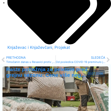
Knjaževac i Knjaževčani
,
Projekat
PRETHODNA
SLEDEĆA
Timočanin danas u Resavici protiv ,,Rembasa“
Od posledica COVID-19 preminulo još 55 osoba
Raste potražnja za peletom pred
31.07.2026.
grejnu sezonu: Cene više neg…