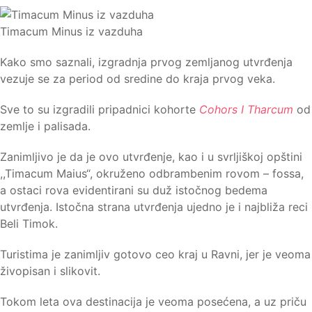
Timacum Minus iz vazduha
Kako smo saznali, izgradnja prvog zemljanog utvrđenja
vezuje se za period od sredine do kraja prvog veka.
Sve to su izgradili pripadnici kohorte
Cohors I Tharcum
od
zemlje i palisada.
Zanimljivo je da je ovo utvrđenje, kao i u svrljiškoj opštini
,,Timacum Maius“, okruženo odbrambenim rovom – fossa,
a ostaci rova evidentirani su duž istočnog bedema
utvrđenja. Istočna strana utvrđenja ujedno je i najbliža reci
Beli Timok.
Turistima je zanimljiv gotovo ceo kraj u Ravni, jer je veoma
živopisan i slikovit.
Tokom leta ova destinacija je veoma posećena, a uz priču