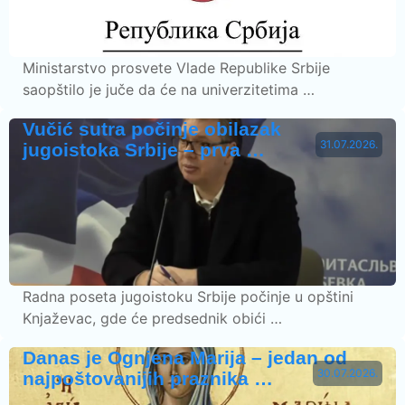
Ministarstvo prosvete Vlade Republike Srbije
saopštilo je juče da će na univerzitetima …
Vučić sutra počinje obilazak
31.07.2026.
jugoistoka Srbije – prva …
Radna poseta jugoistoku Srbije počinje u opštini
Knjaževac, gde će predsednik obići …
Danas je Ognjena Marija – jedan od
30.07.2026.
najpoštovanijih praznika …