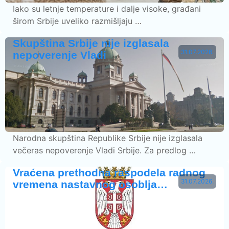
Iako su letnje temperature i dalje visoke, građani
širom Srbije uveliko razmišljaju …
Skupština Srbije nije izglasala
31.07.2026.
nepoverenje Vladi
Narodna skupština Republike Srbije nije izglasala
večeras nepoverenje Vladi Srbije. Za predlog …
Vraćena prethodna raspodela radnog
31.07.2026.
vremena nastavnog osoblja…