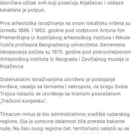
istoričara užitak svih koji posećuju Knjaževac i obilaze
lokalitete je potpun.
Prva arheološka istraživanja na ovom lokalitetu vršena su
između 1899. i 1902. godine pod vođstvom Antuna fon
Premerštajna iz Austrijskog arheološkog instituta i Nikole
Vulića profesora Beogradskog univerziteta. Savremena
iskopavanja počela su 1975. godine pod pokroviteljstvom
Arheološkog instituta iz Beograda i Zavičajnog muzeja iz
Knjaževca.
Sistematskim istraživanjima utvrđeno je postojanje
tvrđave, naselja sa termama i nekropola, na bregu Sveta
Trojica nalazilo se utvrđenje sa hramom posvećenom
„Tračkom konjaniku“.
Timacum minus je bio administrativno središte rudarskog
regiona, čija je osnovna delatnost bila prerada bakarne
rude. Na čelu ovog regiona (lat. territorium) nalazili su se