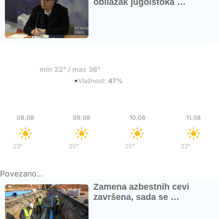
obilazak jugoistoka …
18°
min 22° / max 36°
•
Razbacani oblaci
Vlažnost:
47%
Sub
Ned
Pon
Uto
08.08
09.08
10.08
11.08
23°
/
37°
20°
/
36°
20°
/
37°
22°
/
39°
Povezano...
Zamena azbestnih cevi
završena, sada se …