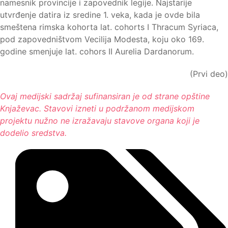
namesnik provincije i zapovednik legije. Najstarije
utvrđenje datira iz sredine 1. veka, kada je ovde bila
smeštena rimska kohorta lat. cohorts I Thracum Syriaca,
pod zapovedništvom Vecilija Modesta, koju oko 169.
godine smenjuje lat. cohors II Aurelia Dardanorum.
(Prvi deo)
Ovaj medijski sadržaj sufinansiran je od strane opštine
Knjaževac. Stavovi izneti u podržanom medijskom
projektu nužno ne izražavaju stavove organa koji je
dodelio sredstva.