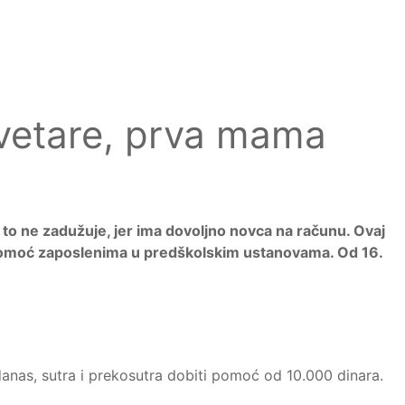
svetare, prva mama
a to ne zadužuje, jer ima dovoljno novca na računu. Ovaj
 pomoć zaposlenima u predškolskim ustanovama. Od 16.
 danas, sutra i prekosutra dobiti pomoć od 10.000 dinara.