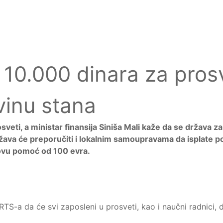
o 10.000 dinara za pro
vinu stana
veti, a ministar finansija Siniša Mali kaže da se država z
žava će preporučiti i lokalnim samoupravama da isplate
novu pomoć od 100 evra.
 RTS-a da će svi zaposleni u prosveti, kao i naučni radnici,