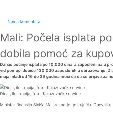
Nema komentara
Mali: Počela isplata p
dobila pomoć za kupo
Danas počinje isplata po 10.000 dinara zaposlenima u pros
vid pomoći dobiće 130.000 zaposlenih u obrazovanju. Dr
maja mladi od 16 do 29 godina moći će da se prijave za 
Dinar, ilustracija, foto: Knjaževačke novine
Ministar finansija Siniša Mali rekao je gostujući u Dnevniku