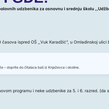
olovnih udzbenika za osnovnu i srednju školu ,,Udžb
časova ispred OŠ ,,Vuk Karadžić“, u Omladinskoj ulici b
e – doprite do čitalaca baš iz Knjaževca i okoline.
novom programu i neke udzbenike za 5. i 6. razred. (da 