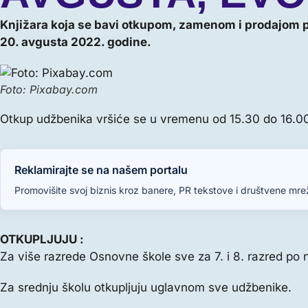
Knjižara koja se bavi otkupom, zamenom i prodajom p
20. avgusta 2022. godine.
Foto: Pixabay.com
Otkup udžbenika vršiće se u vremenu od 15.30 do 16.00 
Reklamirajte se na našem portalu
Promovišite svoj biznis kroz banere, PR tekstove i društvene mrež
OTKUPLJUJU :
Za više razrede Osnovne škole sve za 7. i 8. razred po 
Za srednju školu otkupljuju uglavnom sve udžbenike.