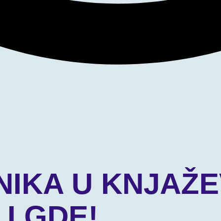
IKA U KNJAŽE
I GDE!