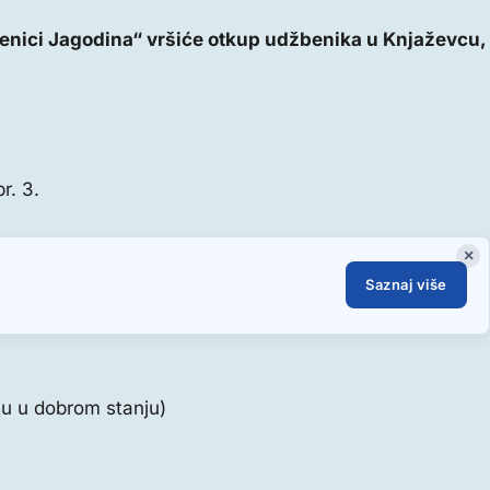
enici Jagodina“ vršiće otkup udžbenika u Knjaževcu,
r. 3.
×
Saznaj više
su u dobrom stanju)