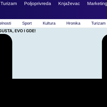
Turizam
Poljoprivreda
Knjaževac
Marketin
elnosti
Sport
Kultura
Hronika
Turizam
USTA, EVO I GDE!