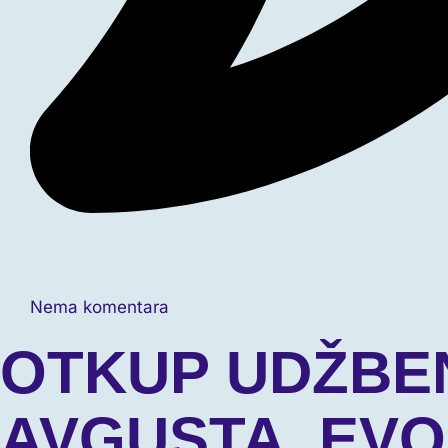
Nema komentara
OTKUP UDŽBEN
AVGUSTA, EVO 