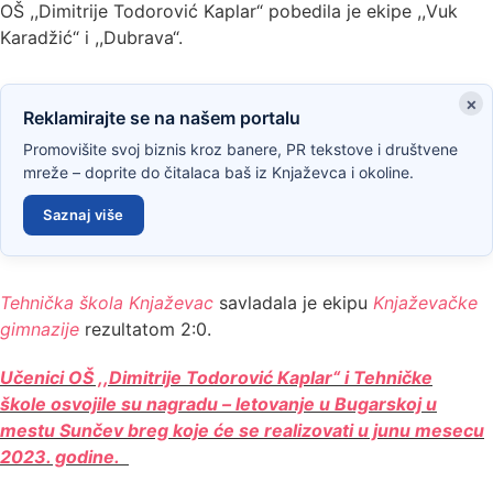
OŠ ,,Dimitrije Todorović Kaplar“ pobedila je ekipe ,,Vuk
Karadžić“ i ,,Dubrava“.
×
Reklamirajte se na našem portalu
Promovišite svoj biznis kroz banere, PR tekstove i društvene
mreže – doprite do čitalaca baš iz Knjaževca i okoline.
Saznaj više
Tehnička škola Knjaževac
savladala je ekipu
Knjaževačke
gimnazije
rezultatom 2:0.
Učenici OŠ ,,Dimitrije Todorović Kaplar“ i Tehničke
škole osvojile su nagradu – letovanje u Bugarskoj u
mestu Sunčev breg koje će se realizovati u junu mesecu
2023. godine.