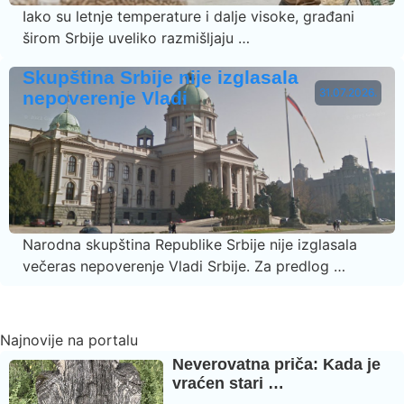
Iako su letnje temperature i dalje visoke, građani
širom Srbije uveliko razmišljaju …
Skupština Srbije nije izglasala
31.07.2026.
nepoverenje Vladi
Narodna skupština Republike Srbije nije izglasala
večeras nepoverenje Vladi Srbije. Za predlog …
Najnovije na portalu
Neverovatna priča: Kada je
vraćen stari …