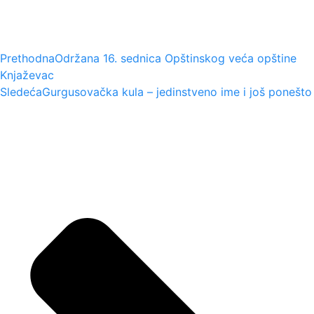
Prethodna
Održana 16. sednica Opštinskog veća opštine
Knjaževac
Sledeća
Gurgusovačka kula – jedinstveno ime i još ponešto