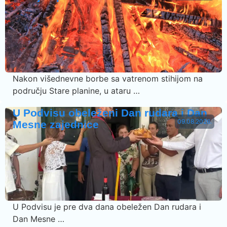
Nakon višednevne borbe sa vatrenom stihijom na
području Stare planine, u ataru …
U Podvisu obeleženi Dan rudara i Dan
09.08.2026.
Mesne zajednice
U Podvisu je pre dva dana obeležen Dan rudara i
Dan Mesne …