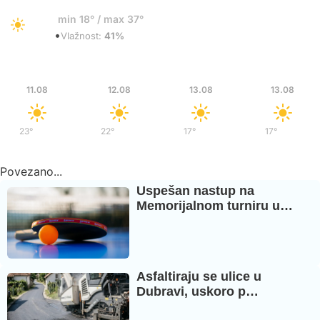
19°
min 18° / max 37°
•
Vedro
Vlažnost:
41%
Uto
Sre
Čet
Čet
11.08
12.08
13.08
13.08
23°
/
38°
22°
/
39°
17°
/
34°
17°
/
34°
Povezano...
Uspešan nastup na
Memorijalnom turniru u…
Asfaltiraju se ulice u
Dubravi, uskoro p…