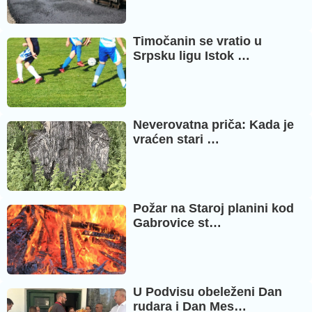
Timočanin se vratio u
Srpsku ligu Istok …
Neverovatna priča: Kada je
vraćen stari …
Požar na Staroj planini kod
Gabrovice st…
U Podvisu obeleženi Dan
rudara i Dan Mes…