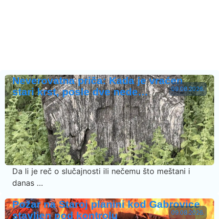
Neverovatna priča: Kada je vraćen
09.08.2026.
stari krst, posle dve nede…
Da li je reč o slučajnosti ili nečemu što meštani i
danas …
Požar na Staroj planini kod Gabrovice
09.08.2026.
stavljen pod kontrolu