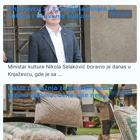
Knjaževcu 17,83 miliona dinara za
09.08.2026.
kulturu i očuvanje kulturn…
Ministar kulture Nikola Selaković boravio je danas u
Knjaževcu, gde je sa …
Raste potražnja za peletom pred
31.07.2026.
grejnu sezonu: Cene više neg…