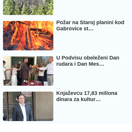
Požar na Staroj planini kod
Gabrovice st…
U Podvisu obeleženi Dan
rudara i Dan Mes…
Knjaževcu 17,83 miliona
dinara za kultur…