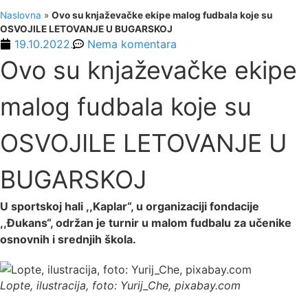
Naslovna
»
Ovo su knjaževačke ekipe malog fudbala koje su
OSVOJILE LETOVANJE U BUGARSKOJ
19.10.2022.
Nema komentara
Ovo su knjaževačke ekipe
malog fudbala koje su
OSVOJILE LETOVANJE U
BUGARSKOJ
U sportskoj hali ,,Kaplar“, u organizaciji fondacije
,,Đukans“, održan je turnir u malom fudbalu za učenike
osnovnih i srednjih škola.
Lopte, ilustracija, foto: Yurij_Che, pixabay.com