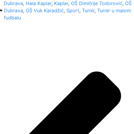
Dubrava
,
Hala Kaplar
,
Kaplar
,
OŠ Dimitrije Todorović
,
OŠ
Dubrava
,
OŠ Vuk Karadžić
,
Sport
,
Turnir
,
Turnir u malom
fudbalu