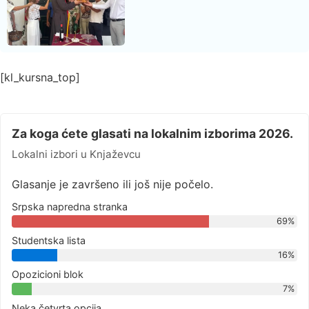
[kl_kursna_top]
Za koga ćete glasati na lokalnim izborima 2026.
Lokalni izbori u Knjaževcu
Glasanje je završeno ili još nije počelo.
Srpska napredna stranka
69%
Studentska lista
16%
Opozicioni blok
7%
Neka četvrta opcija