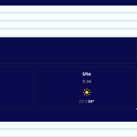
Uto
11.08
22°
/
39°