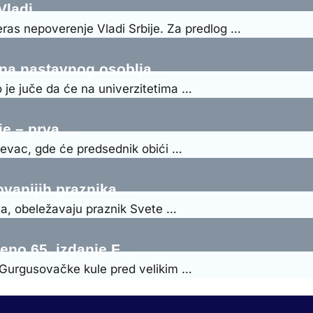
Vladi
eras nepoverenje Vladi Srbije. Za predlog …
ena nastavnog osoblja…
o je juče da će na univerzitetima …
je – prva …
ževac, gde će predsednik obići …
ovanijih praznika …
ula, obeležavaju praznik Svete …
šeno 65. izdanje F…
 Gurgusovačke kule pred velikim …