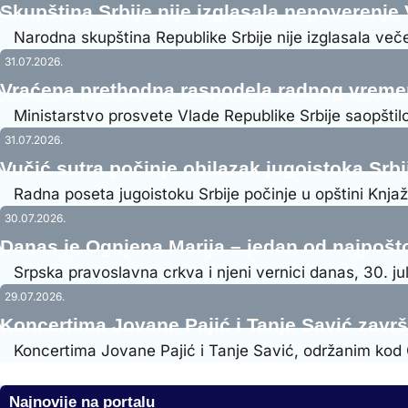
Skupština Srbije nije izglasala nepoverenje 
Narodna skupština Republike Srbije nije izglasala več
31.07.2026.
Vraćena prethodna raspodela radnog vrem
Ministarstvo prosvete Vlade Republike Srbije saopštil
31.07.2026.
Vučić sutra počinje obilazak jugoistoka Srbi
Radna poseta jugoistoku Srbije počinje u opštini Knja
30.07.2026.
Danas je Ognjena Marija – jedan od najpošt
Srpska pravoslavna crkva i njeni vernici danas, 30. j
29.07.2026.
Koncertima Jovane Pajić i Tanje Savić zavr
Koncertima Jovane Pajić i Tanje Savić, održanim kod
Najnovije na portalu