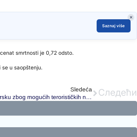
×
Saznaj više
cenat smrtnosti je 0,72 odsto.
i se u saopštenju.
Sledeća
Следећи
Izbegavati putovanja u Tursku zbog mogućih terorističkih napada