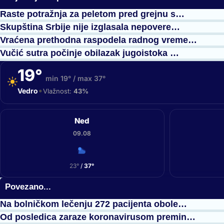
Raste potražnja za peletom pred grejnu s…
Skupština Srbije nije izglasala nepovere…
Vraćena prethodna raspodela radnog vreme…
Vučić sutra počinje obilazak jugoistoka …
19°
min 19° / max 37°
•
Vedro
Vlažnost:
43%
Ned
09.08
23°
/
37°
Povezano...
Na bolničkom lečenju 272 pacijenta obole…
Od posledica zaraze koronavirusom premin…