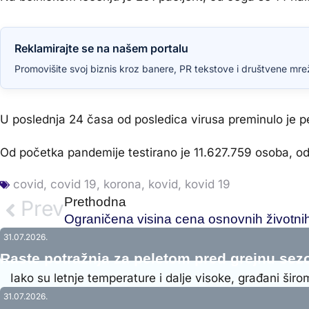
Reklamirajte se na našem portalu
Promovišite svoj biznis kroz banere, PR tekstove i društvene mrež
U poslednja 24 časa od posledica virusa preminulo je pe
Od početka pandemije testirano je 11.627.759 osoba, od 
covid
,
covid 19
,
korona
,
kovid
,
kovid 19
Prethodna
Prev
Ograničena visina cena osnovnih životni
31.07.2026.
Raste potražnja za peletom pred grejnu se
Iako su letnje temperature i dalje visoke, građani širo
31.07.2026.