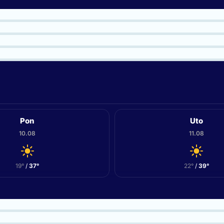
Pon
Uto
10.08
11.08
19°
/
37°
22°
/
39°