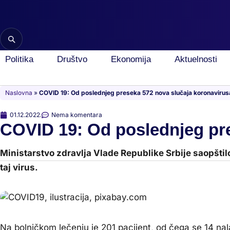
Скочите
на
садржај
Politika
Društvo
Ekonomija
Aktuelnosti
Naslovna
»
COVID 19: Od poslednjeg preseka 572 nova slučaja koronavirus
01.12.2022.
Nema komentara
COVID 19: Od poslednjeg pre
Ministarstvo zdravlja Vlade Republike Srbije saopštil
taj virus.
COVID19, ilustracija, pixabay.com
Na bolničkom lečenju je 201 pacijent, od čega se 14 nal