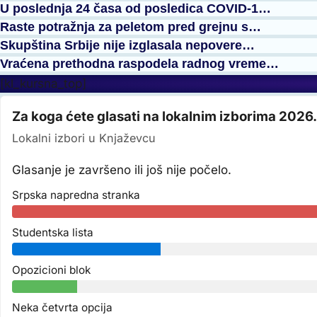
U poslednja 24 časa od posledica COVID-1…
Raste potražnja za peletom pred grejnu s…
Skupština Srbije nije izglasala nepovere…
Vraćena prethodna raspodela radnog vreme…
[kl_kursna_top]
Za koga ćete glasati na lokalnim izborima 2026.
Lokalni izbori u Knjaževcu
Glasanje je završeno ili još nije počelo.
Srpska napredna stranka
Studentska lista
Opozicioni blok
Neka četvrta opcija