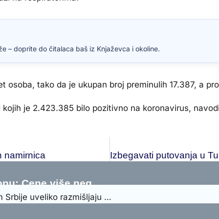
e – doprite do čitalaca baš iz Knjaževca i okoline.
t osoba, tako da je ukupan broj preminulih 17.387, a pro
kojih je 2.423.385 bilo pozitivno na koronavirus, navod
h namirnica
zonu: Cene više neg…
m Srbije uveliko razmišljaju …