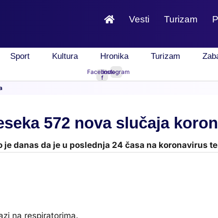
Vesti
Turizam
P
Sport
Kultura
Hronika
Turizam
Zab
Facebook-
Instagram
f
a
seka 572 nova slučaja koron
o je danas da je u poslednja 24 časa na koronavirus te
azi na respiratorima.