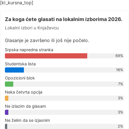
[kl_kursna_top]
Za koga ćete glasati na lokalnim izborima 2026.
Lokalni izbori u Knjaževcu
Glasanje je završeno ili još nije počelo.
Srpska napredna stranka
69%
Studentska lista
16%
Opozicioni blok
7%
Neka četvrta opcija
3%
Ne izlazim da glasam
3%
Ne želim da se izjasnim
2%