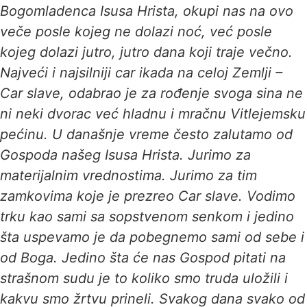
Bogomladenca Isusa Hrista, okupi nas na ovo
veče posle kojeg ne dolazi noć, već posle
kojeg dolazi jutro, jutro dana koji traje večno.
Najveći i najsilniji car ikada na celoj Zemlji –
Car slave, odabrao je za rođenje svoga sina ne
ni neki dvorac već hladnu i mračnu Vitlejemsku
pećinu. U današnje vreme često zalutamo od
Gospoda našeg Isusa Hrista. Jurimo za
materijalnim vrednostima. Jurimo za tim
zamkovima koje je prezreo Car slave. Vodimo
trku kao sami sa sopstvenom senkom i jedino
šta uspevamo je da pobegnemo sami od sebe i
od Boga. Jedino šta će nas Gospod pitati na
strašnom sudu je to koliko smo truda uložili i
kakvu smo žrtvu prineli. Svakog dana svako od