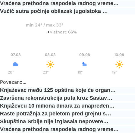
Vraćena prethodna raspodela radnog vreme…
Vučić sutra počinje obilazak jugoistoka …
35°
min 24° / max 33°
•
Mestimični oblaci
Vlažnost:
66%
Pet
Sub
Ned
Pon
07.08
08.08
09.08
10.08
20°
/
36°
23°
/
37°
19°
/
35°
19°
/
36°
Povezano...
Knjaževac među 125 opština koje će organ…
Završena rekonstrukcija puta kroz Sastav…
Knjaževcu 10 miliona dinara za unapređen…
Raste potražnja za peletom pred grejnu s…
Skupština Srbije nije izglasala nepovere…
Vraćena prethodna raspodela radnog vreme…