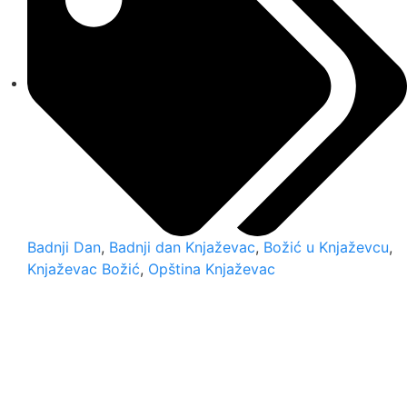
Badnji Dan
,
Badnji dan Knjaževac
,
Božić u Knjaževcu
,
Knjaževac Božić
,
Opština Knjaževac