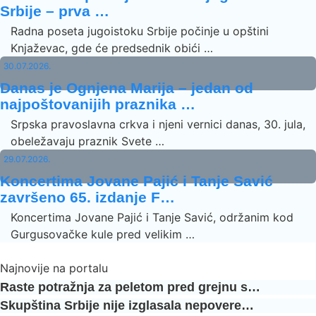
Srbije – prva …
Radna poseta jugoistoku Srbije počinje u opštini
Knjaževac, gde će predsednik obići …
30.07.2026.
Danas je Ognjena Marija – jedan od
najpoštovanijih praznika …
Srpska pravoslavna crkva i njeni vernici danas, 30. jula,
obeležavaju praznik Svete …
29.07.2026.
Koncertima Jovane Pajić i Tanje Savić
završeno 65. izdanje F…
Koncertima Jovane Pajić i Tanje Savić, održanim kod
Gurgusovačke kule pred velikim …
Najnovije na portalu
Raste potražnja za peletom pred grejnu s…
Skupština Srbije nije izglasala nepovere…