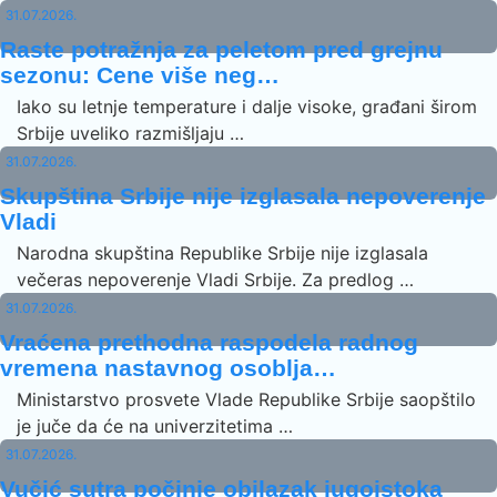
31.07.2026.
Raste potražnja za peletom pred grejnu
sezonu: Cene više neg…
Iako su letnje temperature i dalje visoke, građani širom
Srbije uveliko razmišljaju …
31.07.2026.
Skupština Srbije nije izglasala nepoverenje
Vladi
Narodna skupština Republike Srbije nije izglasala
večeras nepoverenje Vladi Srbije. Za predlog …
31.07.2026.
Vraćena prethodna raspodela radnog
vremena nastavnog osoblja…
Ministarstvo prosvete Vlade Republike Srbije saopštilo
je juče da će na univerzitetima …
31.07.2026.
Vučić sutra počinje obilazak jugoistoka