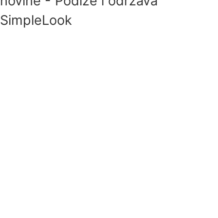
novine - Podiže i održava
SimpleLook