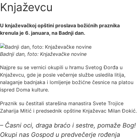
Knjaževcu
U knjaževačkoj opštini proslava božićnih praznika
krenula je 6. januara, na Badnji dan.
Badnji dan, foto: Knjaževačke novine
Najpre su se vernici okupili u hramu Svetog Đorđa u
Knjaževcu, gde je posle večernje službe usledila litija,
nalaganje badnjaka i lomljenje božićne česnice na platou
ispred Doma kulture.
Praznik su čestitali starešina manastira Svete Trojice
Zaharija Mitić i predsednik opštine Knjaževac Milan Đokić.
– Časni oci, draga braćo i sestre, pomaže Bog!
Okupi nas Gospod u predvečerje rođenja