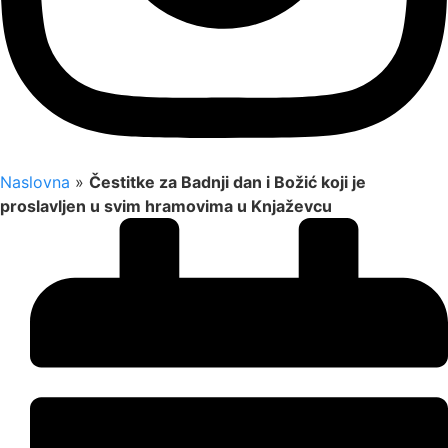
Naslovna
»
Čestitke za Badnji dan i Božić koji je
proslavljen u svim hramovima u Knjaževcu