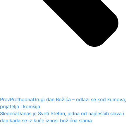
Prev
Prethodna
Drugi dan Božića – odlazi se kod kumova,
prijatelja i komšija
Sledeća
Danas je Sveti Stefan, jedna od najčešćih slava i
dan kada se iz kuće iznosi božićna slama