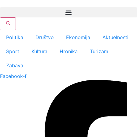
Скочите
на
садржај
Politika
Društvo
Ekonomija
Aktuelnosti
Sport
Kultura
Hronika
Turizam
Zabava
Facebook-f