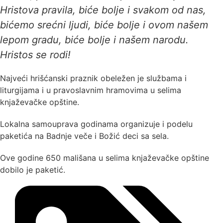
Hristova pravila, biće bolje i svakom od nas,
bićemo srećni ljudi, biće bolje i ovom našem
lepom gradu, biće bolje i našem narodu.
Hristos se rodi!
Najveći hrišćanski praznik obeležen je službama i
liturgijama i u pravoslavnim hramovima u selima
knjaževačke opštine.
Lokalna samouprava godinama organizuje i podelu
paketića na Badnje veče i Božić deci sa sela.
Ove godine 650 mališana u selima knjaževačke opštine
dobilo je paketić.