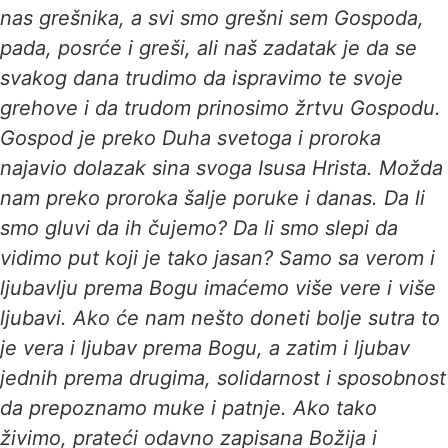
nas grešnika, a svi smo grešni sem Gospoda,
pada, posrće i greši, ali naš zadatak je da se
svakog dana trudimo da ispravimo te svoje
grehove i da trudom prinosimo žrtvu Gospodu.
Gospod je preko Duha svetoga i proroka
najavio dolazak sina svoga Isusa Hrista. Možda
nam preko proroka šalje poruke i danas. Da li
smo gluvi da ih čujemo? Da li smo slepi da
vidimo put koji je tako jasan? Samo sa verom i
ljubavlju prema Bogu imaćemo više vere i više
ljubavi. Ako će nam nešto doneti bolje sutra to
je vera i ljubav prema Bogu, a zatim i ljubav
jednih prema drugima, solidarnost i sposobnost
da prepoznamo muke i patnje. Ako tako
živimo, prateći odavno zapisana Božija i