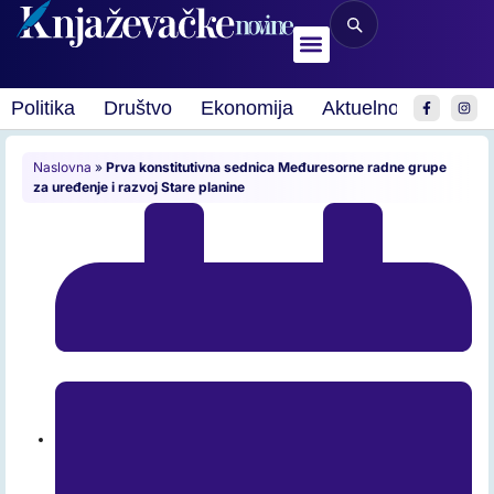
Politika
Društvo
Ekonomija
Aktuelnosti
Spor
Naslovna
»
Prva konstitutivna sednica Međuresorne radne grupe
za uređenje i razvoj Stare planine