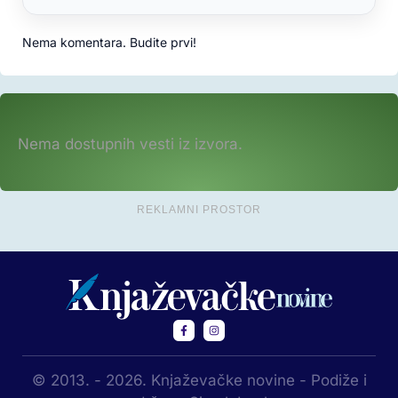
Nema komentara. Budite prvi!
Nema dostupnih vesti iz izvora.
REKLAMNI PROSTOR
© 2013. - 2026. Knjaževačke novine - Podiže i