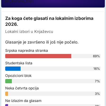
[kl_kursna_top]
Za koga ćete glasati na lokalnim izborima
2026.
Lokalni izbori u Knjaževcu
Glasanje je završeno ili još nije počelo.
Srpska napredna stranka
69%
Studentska lista
16%
Opozicioni blok
7%
Neka četvrta opcija
3%
Ne izlazim da glasam