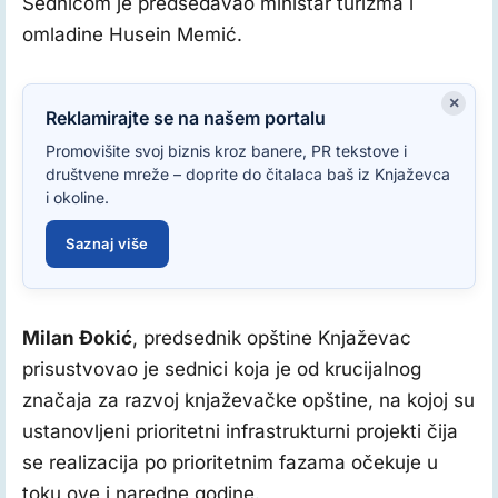
Sednicom je predsedavao ministar turizma i
omladine Husein Memić.
×
Reklamirajte se na našem portalu
Promovišite svoj biznis kroz banere, PR tekstove i
društvene mreže – doprite do čitalaca baš iz Knjaževca
i okoline.
Saznaj više
Milan Đokić
, predsednik opštine Knjaževac
prisustvovao je sednici koja je od krucijalnog
značaja za razvoj knjaževačke opštine, na kojoj su
ustanovljeni prioritetni infrastrukturni projekti čija
se realizacija po prioritetnim fazama očekuje u
toku ove i naredne godine.