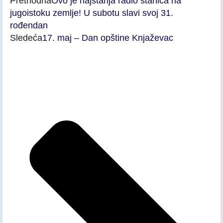
Prethodna
Ovo je najstarija radio stanica na
jugoistoku zemlje! U subotu slavi svoj 31.
rođendan
Sledeća
17. maj – Dan opštine Knjaževac