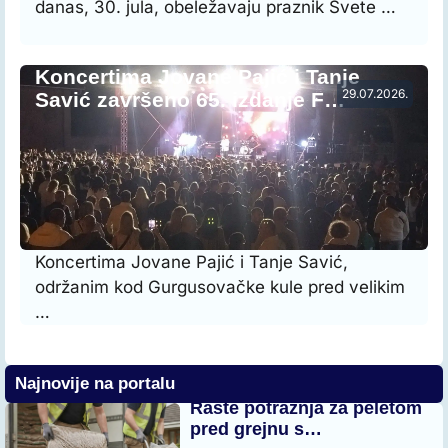
danas, 30. jula, obeležavaju praznik Svete …
Koncertima Jovane Pajić i Tanje
29.07.2026.
Savić završeno 65. izdanje F…
Koncertima Jovane Pajić i Tanje Savić,
održanim kod Gurgusovačke kule pred velikim
…
Najnovije na portalu
Raste potražnja za peletom
pred grejnu s…