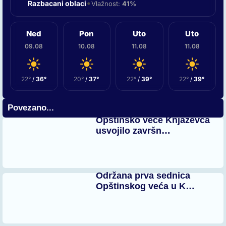
•
Razbacani oblaci
Vlažnost:
41%
Ned
Pon
Uto
Uto
09.08
10.08
11.08
11.08
22°
/
36°
20°
/
37°
22°
/
39°
22°
/
39°
Povezano...
Opštinsko veće Knjaževca
usvojilo završn…
Održana prva sednica
Opštinskog veća u K…