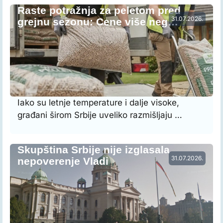
Raste potražnja za peletom pred
31.07.2026.
grejnu sezonu: Cene više neg…
Iako su letnje temperature i dalje visoke,
građani širom Srbije uveliko razmišljaju …
Skupština Srbije nije izglasala
31.07.2026.
nepoverenje Vladi