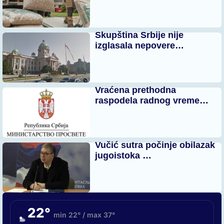
Skupština Srbije nije
izglasala nepovere…
Vraćena prethodna
raspodela radnog vreme…
Vučić sutra počinje obilazak
jugoistoka …
22°
min 22° / max 37°