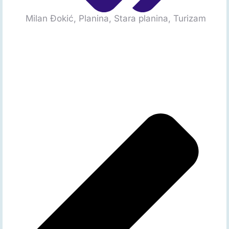
Milan Đokić
,
Planina
,
Stara planina
,
Turizam