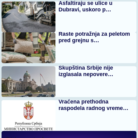
Asfaltiraju se ulice u
Dubravi, uskoro p…
Raste potražnja za peletom
pred grejnu s…
Skupština Srbije nije
izglasala nepovere…
Vraćena prethodna
raspodela radnog vreme…