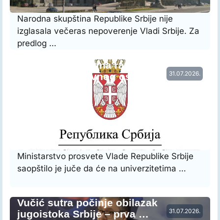
Narodna skupština Republike Srbije nije
izglasala večeras nepoverenje Vladi Srbije. Za
predlog …
Vraćena prethodna raspodela radnog
31.07.2026.
vremena nastavnog osoblja…
Ministarstvo prosvete Vlade Republike Srbije
saopštilo je juče da će na univerzitetima …
Vučić sutra počinje obilazak
31.07.2026.
jugoistoka Srbije – prva …