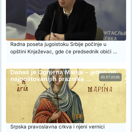
Radna poseta jugoistoku Srbije počinje u
opštini Knjaževac, gde će predsednik obići …
Danas je Ognjena Marija – jedan od
30.07.2026.
najpoštovanijih praznika …
Srpska pravoslavna crkva i njeni vernici