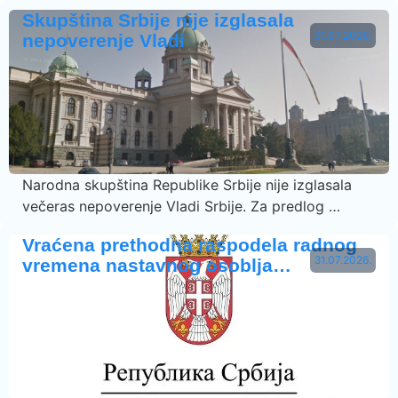
Skupština Srbije nije izglasala
31.07.2026.
nepoverenje Vladi
Narodna skupština Republike Srbije nije izglasala
večeras nepoverenje Vladi Srbije. Za predlog …
Vraćena prethodna raspodela radnog
31.07.2026.
vremena nastavnog osoblja…