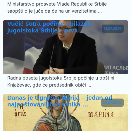
Ministarstvo prosvete Vlade Republike Srbije
saopštilo je juče da će na univerzitetima …
Vučić sutra počinje obilazak
31.07.2026.
jugoistoka Srbije – prva …
Radna poseta jugoistoku Srbije počinje u opštini
Knjaževac, gde će predsednik obići …
Danas je Ognjena Marija – jedan od
30.07.2026.
najpoštovanijih praznika …