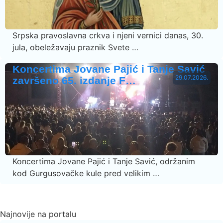
Srpska pravoslavna crkva i njeni vernici danas, 30.
jula, obeležavaju praznik Svete …
Koncertima Jovane Pajić i Tanje Savić
29.07.2026.
završeno 65. izdanje F…
Koncertima Jovane Pajić i Tanje Savić, održanim
kod Gurgusovačke kule pred velikim …
Najnovije na portalu