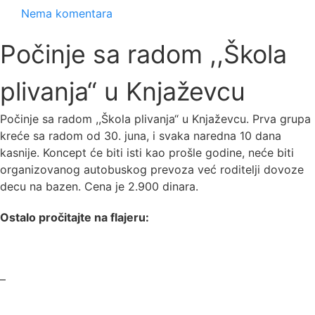
Nema komentara
Počinje sa radom ,,Škola
plivanja“ u Knjaževcu
Počinje sa radom ,,Škola plivanja“ u Knjaževcu. Prva grupa
kreće sa radom od 30. juna, i svaka naredna 10 dana
kasnije. Koncept će biti isti kao prošle godine, neće biti
organizovanog autobuskog prevoza već roditelji dovoze
decu na bazen. Cena je 2.900 dinara.
Ostalo pročitajte na flajeru:
–