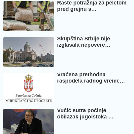
Raste potražnja za peletom
pred grejnu s…
Skupština Srbije nije
izglasala nepovere…
Vraćena prethodna
raspodela radnog vreme…
Vučić sutra počinje
obilazak jugoistoka …