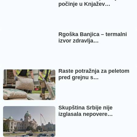
počinje u Knjažev…
Rgoška Banjica – termalni
izvor zdravlja…
Raste potražnja za peletom
pred grejnu s…
Skupština Srbije nije
izglasala nepovere…