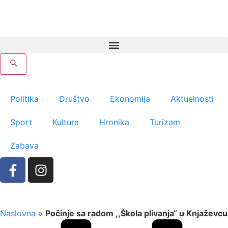
Politika
Društvo
Ekonomija
Aktuelnosti
Sport
Kultura
Hronika
Turizam
Zabava
Naslovna
»
Počinje sa radom ,,Škola plivanja“ u Knjaževcu