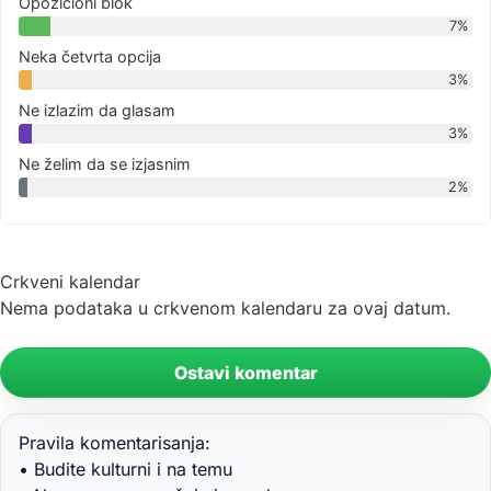
Opozicioni blok
7%
Neka četvrta opcija
3%
Ne izlazim da glasam
3%
Ne želim da se izjasnim
2%
Crkveni kalendar
Nema podataka u crkvenom kalendaru za ovaj datum.
Ostavi komentar
Pravila komentarisanja:
• Budite kulturni i na temu