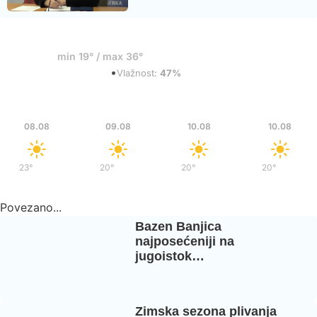
19°
min 19° / max 36°
•
Mestimični oblaci
Vlažnost:
47%
Sub
Ned
Pon
Pon
08.08
09.08
10.08
10.08
23°
/
37°
20°
/
36°
20°
/
37°
20°
/
37°
Povezano...
Bazen Banjica
najposećeniji na
jugoistok…
Zimska sezona plivanja