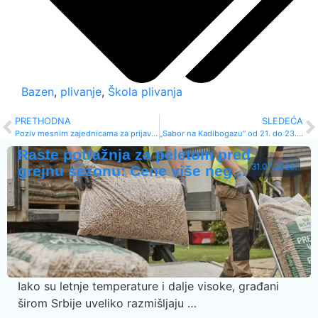
Bazen
,
plivanje
,
Škola plivanja
PRETHODNA
SLEDEĆA
Poziv mesnim zajednicama za prijavu i kontrolu vode
‚‚Sabor na Kadibogazu“ od 21. do 23. jula 2023. godine
Raste potražnja za peletom pred
31.07.2026.
grejnu sezonu: Cene više neg…
Iako su letnje temperature i dalje visoke, građani
širom Srbije uveliko razmišljaju …