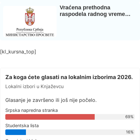
Vraćena prethodna
raspodela radnog vreme…
[kl_kursna_top]
Za koga ćete glasati na lokalnim izborima 2026.
Lokalni izbori u Knjaževcu
Glasanje je završeno ili još nije počelo.
Srpska napredna stranka
69%
Studentska lista
16%