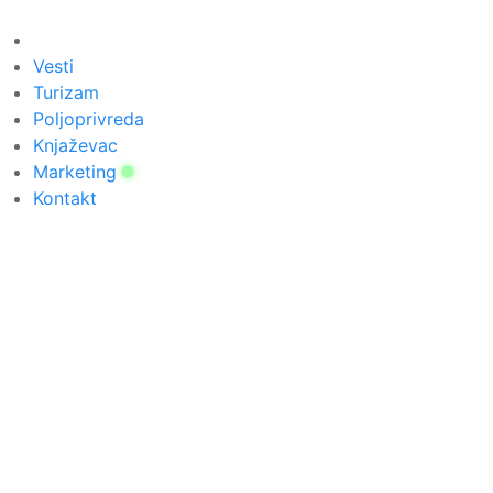
Скочите
на
садржај
Vesti
Turizam
Poljoprivreda
Knjaževac
Marketing
Kontakt