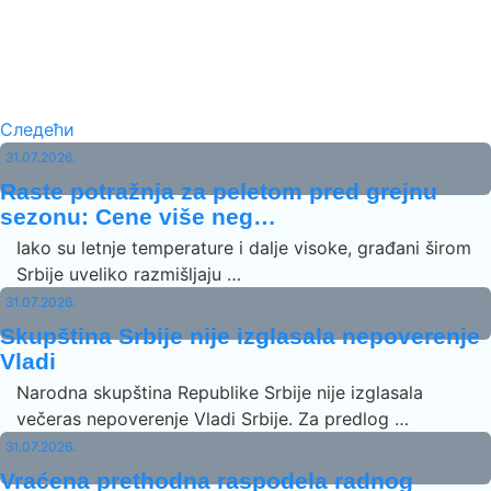
Следећи
31.07.2026.
Raste potražnja za peletom pred grejnu
sezonu: Cene više neg…
Iako su letnje temperature i dalje visoke, građani širom
Srbije uveliko razmišljaju …
31.07.2026.
Skupština Srbije nije izglasala nepoverenje
Vladi
Narodna skupština Republike Srbije nije izglasala
večeras nepoverenje Vladi Srbije. Za predlog …
31.07.2026.
Vraćena prethodna raspodela radnog