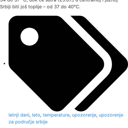
Srbiji biti još toplije – od 37 do 40°C.
letnji dani
,
leto
,
temperature
,
upozorenje
,
upozorenje
za područje srbije