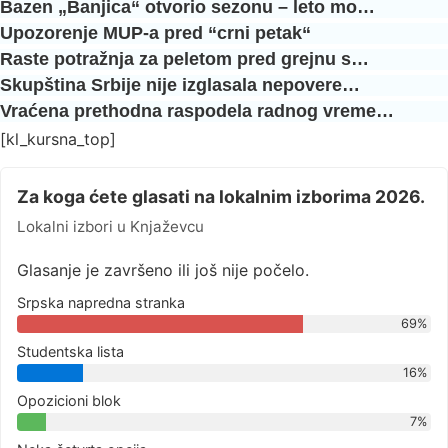
Bazen „Banjica“ otvorio sezonu – leto mo…
Upozorenje MUP-a pred “crni petak“
Raste potražnja za peletom pred grejnu s…
Skupština Srbije nije izglasala nepovere…
Vraćena prethodna raspodela radnog vreme…
[kl_kursna_top]
Za koga ćete glasati na lokalnim izborima 2026.
Lokalni izbori u Knjaževcu
Glasanje je završeno ili još nije počelo.
Srpska napredna stranka
69%
Studentska lista
16%
Opozicioni blok
7%