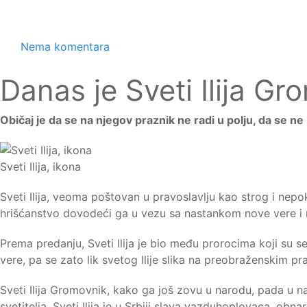
Nema komentara
Danas je Sveti Ilija Gr
Običaj je da se na njegov praznik ne radi u polju, da se ne
Sveti Ilija, ikona
Sveti Ilija, veoma poštovan u pravoslavlju kao strog i nep
hrišćanstvo dovodeći ga u vezu sa nastankom nove vere i
Prema predanju, Sveti Ilija je bio među prorocima koji su
vere, pa se zato lik svetog Ilije slika na preobraženskim p
Sveti Ilija Gromovnik, kako ga još zovu u narodu, pada u na
svetitelja. Sveti Ilija je u Srbiji slava vazduhoplovaca, ob