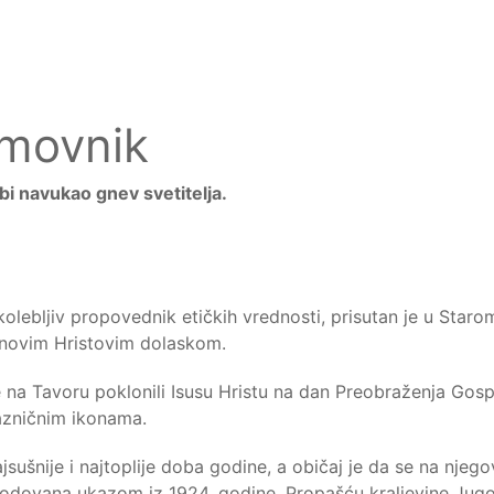
omovnik
 bi navukao gnev svetitelja.
okolebljiv propovednik etičkih vrednosti, prisutan je u Sta
 novim Hristovim dolaskom.
 se na Tavoru poklonili Isusu Hristu na dan Preobraženja G
razničnim ikonama.
jsušnije i najtoplije doba godine, a običaj je da se na njeg
narodovana ukazom iz 1924. godine. Propašću kraljevine Jugos