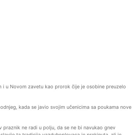
rom i u Novom zavetu kao prorok čije je osobine preuzelo
ospodnjeg, kada se javio svojim učenicima sa poukama nove
ov praznik ne radi u polju, da se ne bi navukao gnev
lavije ta tradicija vazduhoplovaca je prekinuta, ali je