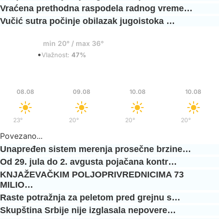
Vraćena prethodna raspodela radnog vreme…
Vučić sutra počinje obilazak jugoistoka …
20°
min 20° / max 36°
•
Vedro
Vlažnost:
47%
Sub
Ned
Pon
Pon
08.08
09.08
10.08
10.08
23°
/
37°
20°
/
36°
20°
/
37°
20°
/
37°
Povezano...
Unapređen sistem merenja prosečne brzine…
Od 29. jula do 2. avgusta pojačana kontr…
KNJAŽEVAČKIM POLJOPRIVREDNICIMA 73
MILIO…
Raste potražnja za peletom pred grejnu s…
Skupština Srbije nije izglasala nepovere…