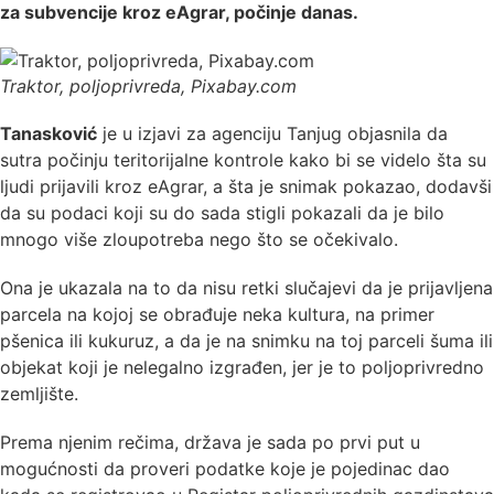
za subvencije kroz eAgrar, počinje danas.
Traktor, poljoprivreda, Pixabay.com
Tanasković
je u izjavi za agenciju Tanjug objasnila da
sutra počinju teritorijalne kontrole kako bi se videlo šta su
ljudi prijavili kroz eAgrar, a šta je snimak pokazao, dodavši
da su podaci koji su do sada stigli pokazali da je bilo
mnogo više zloupotreba nego što se očekivalo.
Ona je ukazala na to da nisu retki slučajevi da je prijavljena
parcela na kojoj se obrađuje neka kultura, na primer
pšenica ili kukuruz, a da je na snimku na toj parceli šuma ili
objekat koji je nelegalno izgrađen, jer je to poljoprivredno
zemljište.
Prema njenim rečima, država je sada po prvi put u
mogućnosti da proveri podatke koje je pojedinac dao