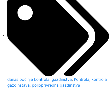
danas počinje kontrola
,
gazdinstva
,
Kontrola
,
kontrola
gazdinstava
,
poljoprivredna gazdinstva