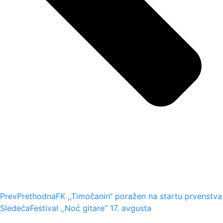
Prev
Prethodna
FK ,,Timočanin“ poražen na startu prvenstva
Sledeća
Festival ,,Noć gitare“ 17. avgusta