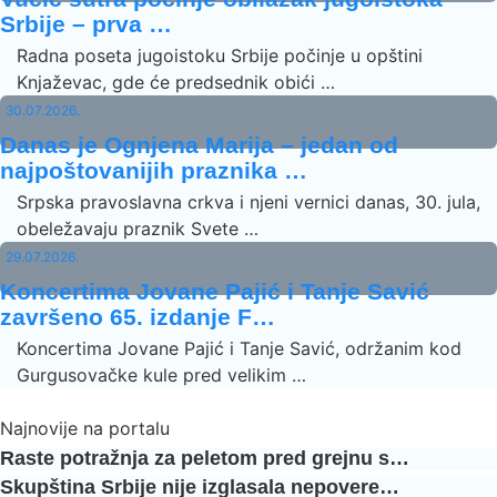
Srbije – prva …
Radna poseta jugoistoku Srbije počinje u opštini
Knjaževac, gde će predsednik obići …
30.07.2026.
Danas je Ognjena Marija – jedan od
najpoštovanijih praznika …
Srpska pravoslavna crkva i njeni vernici danas, 30. jula,
obeležavaju praznik Svete …
29.07.2026.
Koncertima Jovane Pajić i Tanje Savić
završeno 65. izdanje F…
Koncertima Jovane Pajić i Tanje Savić, održanim kod
Gurgusovačke kule pred velikim …
Najnovije na portalu
Raste potražnja za peletom pred grejnu s…
Skupština Srbije nije izglasala nepovere…