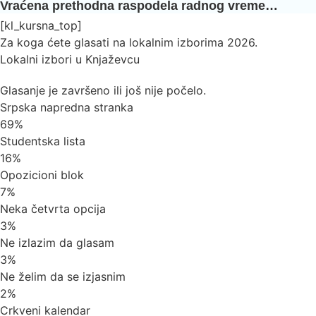
Vraćena prethodna raspodela radnog vreme…
[kl_kursna_top]
Za koga ćete glasati na lokalnim izborima 2026.
Lokalni izbori u Knjaževcu
Glasanje je završeno ili još nije počelo.
Srpska napredna stranka
69%
Studentska lista
16%
Opozicioni blok
7%
Neka četvrta opcija
3%
Ne izlazim da glasam
3%
Ne želim da se izjasnim
2%
Crkveni kalendar