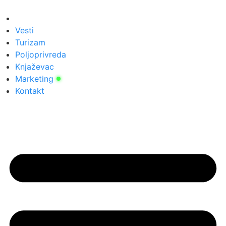
Скочите
на
садржај
Vesti
Turizam
Poljoprivreda
Knjaževac
Marketing
Kontakt