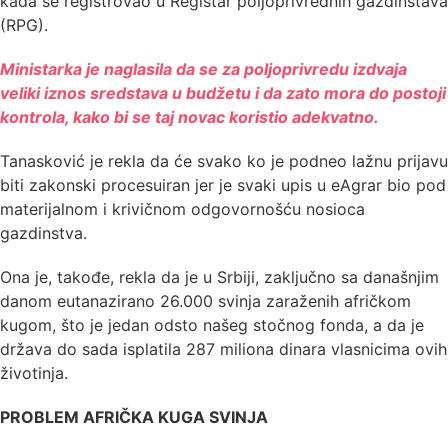
kada se registrovao u Registar poljoprivrednih gazdinstava
(RPG).
Ministarka je naglasila da se za poljoprivredu izdvaja
veliki iznos sredstava u budžetu i da zato mora do postoji
kontrola, kako bi se taj novac koristio adekvatno.
Tanasković je rekla da će svako ko je podneo lažnu prijavu
biti zakonski procesuiran jer je svaki upis u eAgrar bio pod
materijalnom i krivičnom odgovornošću nosioca
gazdinstva.
Ona je, takođe, rekla da je u Srbiji, zaključno sa današnjim
danom eutanazirano 26.000 svinja zaraženih afričkom
kugom, što je jedan odsto našeg stočnog fonda, a da je
država do sada isplatila 287 miliona dinara vlasnicima ovih
životinja.
PROBLEM AFRIČKA KUGA SVINJA