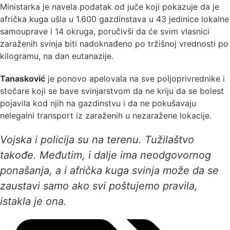
Ministarka je navela podatak od juče koji pokazuje da je
afrička kuga ušla u 1.600 gazdinstava u 43 jedinice lokalne
samouprave i 14 okruga, poručivši da će svim vlasnici
zaraženih svinja biti nadoknađeno po tržišnoj vrednosti po
kilogramu, na dan eutanazije.
Tanasković
je ponovo apelovala na sve poljoprivrednike i
stočare koji se bave svinjarstvom da ne kriju da se bolest
pojavila kod njih na gazdinstvu i da ne pokušavaju
nelegalni transport iz zaraženih u nezaražene lokacije.
Vojska i policija su na terenu. Tužilaštvo
takođe. Međutim, i dalje ima neodgovornog
ponašanja, a i afrička kuga svinja može da se
zaustavi samo ako svi poštujemo pravila,
istakla je ona.