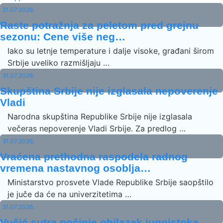
31.07.2026.
Raste potražnja za peletom pred grejnu
sezonu: Cene više neg…
Iako su letnje temperature i dalje visoke, građani širom
Srbije uveliko razmišljaju …
31.07.2026.
Skupština Srbije nije izglasala nepoverenje
Vladi
Narodna skupština Republike Srbije nije izglasala
večeras nepoverenje Vladi Srbije. Za predlog …
31.07.2026.
Vraćena prethodna raspodela radnog
vremena nastavnog osoblja…
Ministarstvo prosvete Vlade Republike Srbije saopštilo
je juče da će na univerzitetima …
31.07.2026.
Vučić sutra počinje obilazak jugoistoka