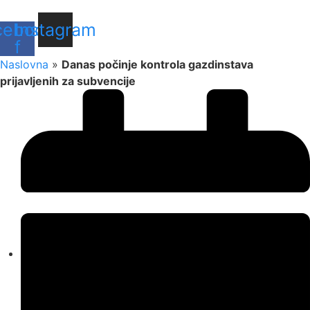
cebook-
Instagram
f
Naslovna
»
Danas počinje kontrola gazdinstava
prijavljenih za subvencije