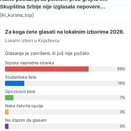
Skupština Srbije nije izglasala nepovere…
[kl_kursna_top]
Za koga ćete glasati na lokalnim izborima 2026.
Lokalni izbori u Knjaževcu
Glasanje je završeno ili još nije počelo.
Srpska napredna stranka
69%
Studentska lista
16%
Opozicioni blok
7%
Neka četvrta opcija
3%
Ne izlazim da glasam
3%