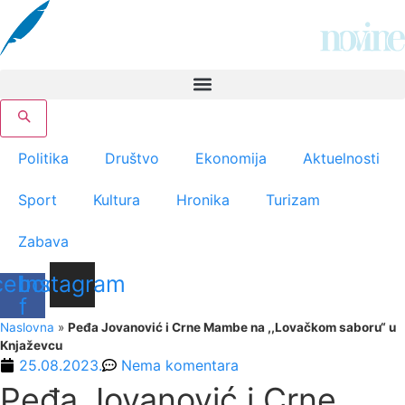
Скочите
на
садржај
Politika
Društvo
Ekonomija
Aktuelnosti
Sport
Kultura
Hronika
Turizam
Zabava
cebook-
Instagram
f
Naslovna
»
Peđa Jovanović i Crne Mambe na ,,Lovačkom saboru“ u
Knjaževcu
25.08.2023.
Nema komentara
Peđa Jovanović i Crne