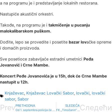
a na programu je i predstavljanje lokalnih restorana.
Nastupiće akustični orkestri.
Takođe, na programu je i
takmičenje u pucanju
malokalibarskom puškom.
Dođite, lepo se provedite i posetite
bazar lov
ačke opreme
i domaćih proizvoda.
Sve posetioce zabavljaće estradni umetnici
Peđa
Jovanović i Crne Mambe.
Koncert Peđe Jovanovića je u 15h, dok će Crne Mambe
nastupit u 12h.
Knjaževac
,
Knjaževac Lovački Sabor
,
lovački
,
lovački
sabor
,
Sabor
Prev
Следећи
PRETHODNA
SLEDEĆA
Od 1. septembra policija će obezbeđivati sve škole u Srbiji
FK ,,Timočanin“ remizirao u duelu sa ,,Borcem“ iz Paraćina