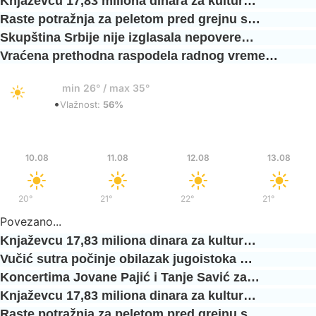
Knjaževcu 17,83 miliona dinara za kultur…
Raste potražnja za peletom pred grejnu s…
Skupština Srbije nije izglasala nepovere…
Vraćena prethodna raspodela radnog vreme…
30°
min 26° / max 35°
•
Vedro
Vlažnost:
56%
Pon
Uto
Sre
Čet
10.08
11.08
12.08
13.08
20°
/
38°
21°
/
39°
22°
/
37°
21°
/
35°
Povezano...
Knjaževcu 17,83 miliona dinara za kultur…
Vučić sutra počinje obilazak jugoistoka …
Koncertima Jovane Pajić i Tanje Savić za…
Knjaževcu 17,83 miliona dinara za kultur…
Raste potražnja za peletom pred grejnu s…