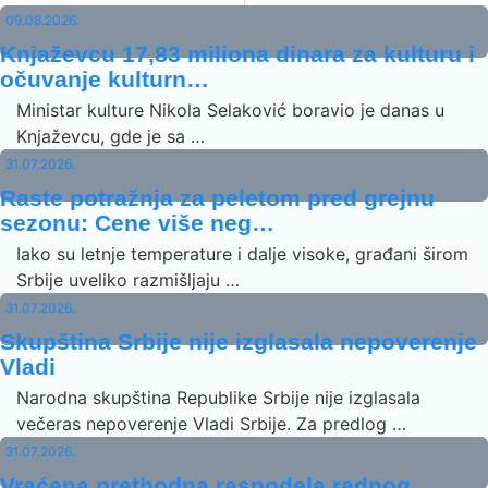
09.08.2026.
Knjaževcu 17,83 miliona dinara za kulturu i
očuvanje kulturn…
Ministar kulture Nikola Selaković boravio je danas u
Knjaževcu, gde je sa …
31.07.2026.
Raste potražnja za peletom pred grejnu
sezonu: Cene više neg…
Iako su letnje temperature i dalje visoke, građani širom
Srbije uveliko razmišljaju …
31.07.2026.
Skupština Srbije nije izglasala nepoverenje
Vladi
Narodna skupština Republike Srbije nije izglasala
večeras nepoverenje Vladi Srbije. Za predlog …
31.07.2026.
Vraćena prethodna raspodela radnog