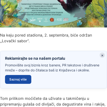
Na keju pored stadiona, 2. septembra, biće održan
,,Lovački sabor“.
×
Reklamirajte se na našem portalu
Promovišite svoj biznis kroz banere, PR tekstove i društvene
mreže – doprite do čitalaca baš iz Knjaževca i okoline.
Saznaj više
Tom prilikom moćičete da uživate u takmičenju u
pripremanju gulaša od divljači, da degustirate vina i rakije,