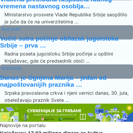
vremena nastavnog osoblja…
Ministarstvo prosvete Vlade Republike Srbije saopštilo
je juče da će na univerzitetima …
31.07.2026.
Vučić sutra počinje obilazak jugoistoka
Srbije – prva …
Radna poseta jugoistoku Srbije počinje u opštini
Knjaževac, gde će predsednik obići …
30.07.2026.
Danas je Ognjena Marija – jedan od
najpoštovanijih praznika …
Srpska pravoslavna crkva i njeni vernici danas, 30. jula,
obeležavaju praznik Svete …
Najnovije na portalu