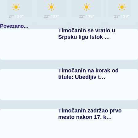
21°
/
36°
22°
/
37°
22°
/
39°
23°
/
39°
Povezano...
Timočanin se vratio u
Srpsku ligu Istok …
Timočanin na korak od
titule: Ubedljiv t…
Timočanin zadržao prvo
mesto nakon 17. k…