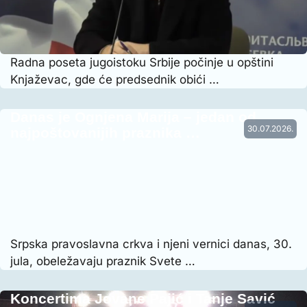
Radna poseta jugoistoku Srbije počinje u opštini
Knjaževac, gde će predsednik obići …
Danas je Ognjena Marija – jedan od
30.07.2026.
najpoštovanijih praznika …
Srpska pravoslavna crkva i njeni vernici danas, 30.
jula, obeležavaju praznik Svete …
Koncertima Jovane Pajić i Tanje Savić