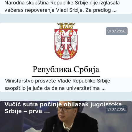
Narodna skupština Republike Srbije nije izglasala
večeras nepoverenje Vladi Srbije. Za predlog …
Vraćena prethodna raspodela radnog
31.07.2026.
vremena nastavnog osoblja…
Ministarstvo prosvete Vlade Republike Srbije
saopštilo je juče da će na univerzitetima …
Vučić sutra počinje obilazak jugoistoka
31.07.2026.
Srbije – prva …