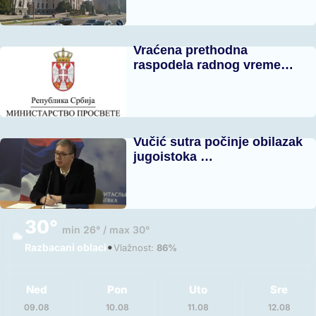
Vraćena prethodna
raspodela radnog vreme…
Vučić sutra počinje obilazak
jugoistoka …
30°
min 26° / max 30°
•
Razbacani oblaci
Vlažnost:
86%
Ned
Pon
Uto
Sre
09.08
10.08
11.08
12.08