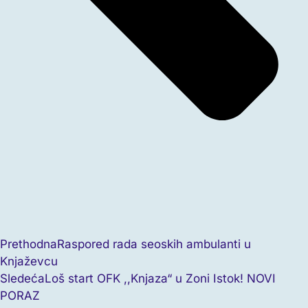
Prethodna
Raspored rada seoskih ambulanti u
Knjaževcu
Sledeća
Loš start OFK ,,Knjaza“ u Zoni Istok! NOVI
PORAZ