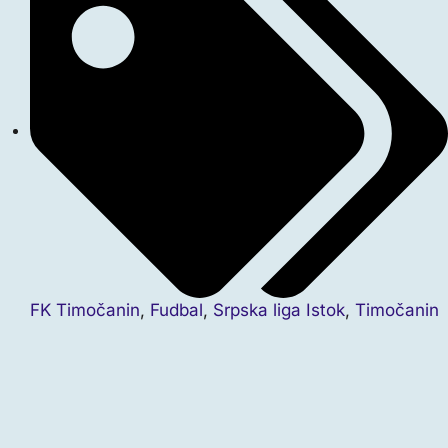
FK Timočanin
,
Fudbal
,
Srpska liga Istok
,
Timočanin