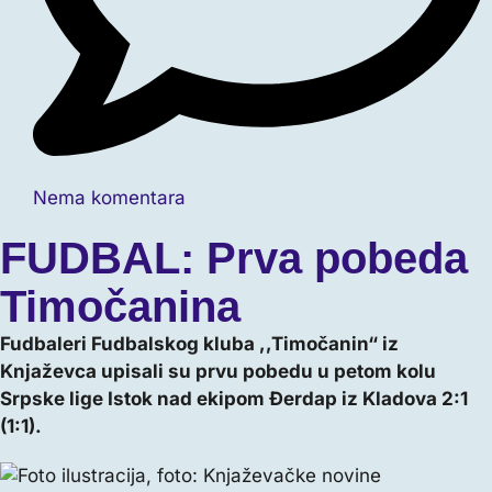
Nema komentara
FUDBAL: Prva pobeda
Timočanina
Fudbaleri Fudbalskog kluba ,,Timočanin“ iz
Knjaževca upisali su prvu pobedu u petom kolu
Srpske lige Istok nad ekipom Đerdap iz Kladova 2:1
(1:1).