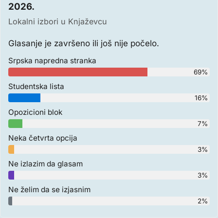
2026.
Lokalni izbori u Knjaževcu
Glasanje je završeno ili još nije počelo.
Srpska napredna stranka
69%
Studentska lista
16%
Opozicioni blok
7%
Neka četvrta opcija
3%
Ne izlazim da glasam
3%
Ne želim da se izjasnim
2%