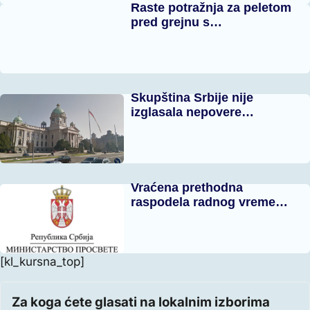
Raste potražnja za peletom
pred grejnu s…
Skupština Srbije nije
izglasala nepovere…
Vraćena prethodna
raspodela radnog vreme…
[kl_kursna_top]
Za koga ćete glasati na lokalnim izborima