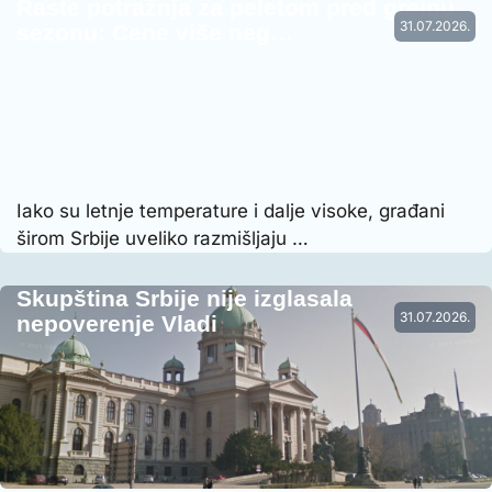
Raste potražnja za peletom pred grejnu
31.07.2026.
sezonu: Cene više neg…
Iako su letnje temperature i dalje visoke, građani
širom Srbije uveliko razmišljaju …
Skupština Srbije nije izglasala
31.07.2026.
nepoverenje Vladi