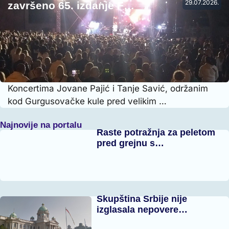
29.07.2026.
završeno 65. izdanje F…
Koncertima Jovane Pajić i Tanje Savić, održanim
kod Gurgusovačke kule pred velikim …
Najnovije na portalu
Raste potražnja za peletom
pred grejnu s…
Skupština Srbije nije
izglasala nepovere…