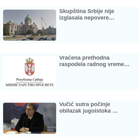
Skupština Srbije nije
izglasala nepovere…
Vraćena prethodna
raspodela radnog vreme…
Vučić sutra počinje
obilazak jugoistoka …