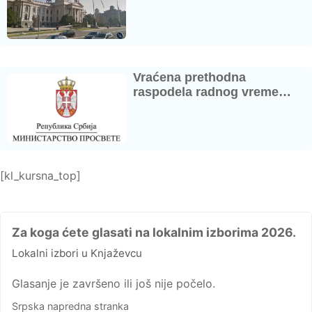
Vraćena prethodna
raspodela radnog vreme…
[kl_kursna_top]
Za koga ćete glasati na lokalnim izborima 2026.
Lokalni izbori u Knjaževcu
Glasanje je završeno ili još nije počelo.
Srpska napredna stranka