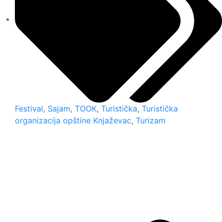
Festival
,
Sajam
,
TOOK
,
Turistička
,
Turistička
organizacija opštine Knjaževac
,
Turizam