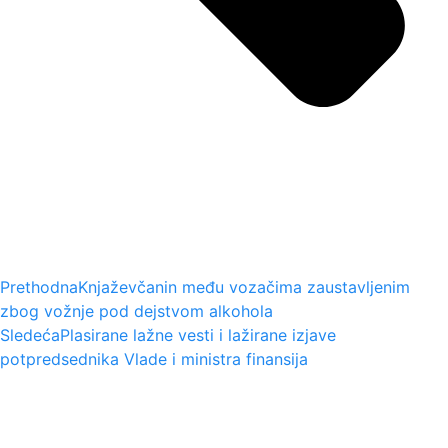
Prethodna
Knjaževčanin među vozačima zaustavljenim
zbog vožnje pod dejstvom alkohola
Sledeća
Plasirane lažne vesti i lažirane izjave
potpredsednika Vlade i ministra finansija