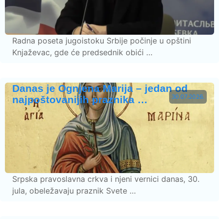
Radna poseta jugoistoku Srbije počinje u opštini
Knjaževac, gde će predsednik obići …
Danas je Ognjena Marija – jedan od
30.07.2026.
najpoštovanijih praznika …
Srpska pravoslavna crkva i njeni vernici danas, 30.
jula, obeležavaju praznik Svete …