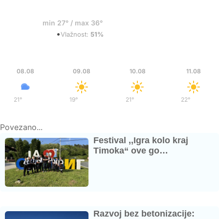
36°
min 27° / max 36°
•
Niski oblaci
Vlažnost:
51%
Sub
Ned
Pon
Uto
08.08
09.08
10.08
11.08
21°
/
37°
19°
/
36°
21°
/
38°
22°
/
39°
Povezano...
Festival ,,Igra kolo kraj
Timoka“ ove go…
Razvoj bez betonizacije: