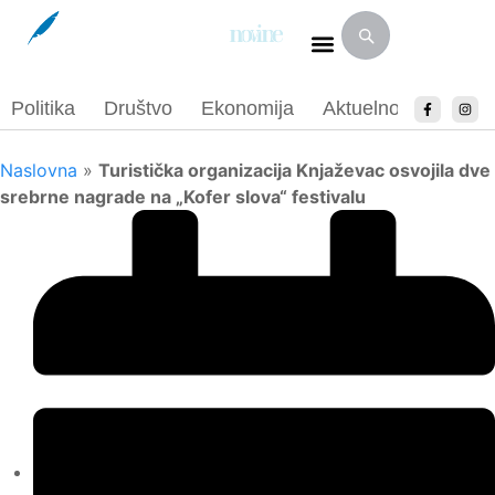
Politika
Društvo
Ekonomija
Aktuelnosti
Spor
Naslovna
»
Turistička organizacija Knjaževac osvojila dve
srebrne nagrade na „Kofer slova“ festivalu