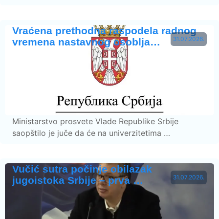
Vraćena prethodna raspodela radnog
31.07.2026.
vremena nastavnog osoblja…
Ministarstvo prosvete Vlade Republike Srbije
saopštilo je juče da će na univerzitetima …
Vučić sutra počinje obilazak
31.07.2026.
jugoistoka Srbije – prva …