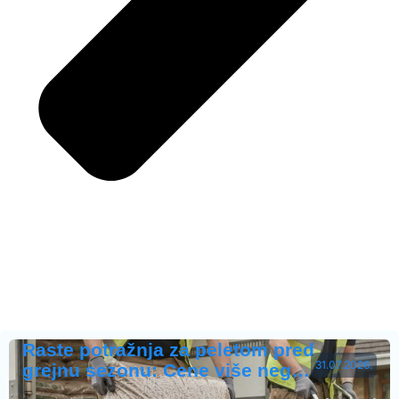
Raste potražnja za peletom pred
31.07.2026.
grejnu sezonu: Cene više neg…