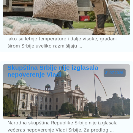
Iako su letnje temperature i dalje visoke, građani
širom Srbije uveliko razmišljaju …
Skupština Srbije nije izglasala
31.07.2026.
nepoverenje Vladi
Narodna skupština Republike Srbije nije izglasala
večeras nepoverenje Vladi Srbije. Za predlog …