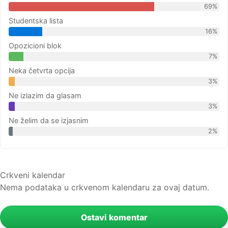
69%
Studentska lista
16%
Opozicioni blok
7%
Neka četvrta opcija
3%
Ne izlazim da glasam
3%
Ne želim da se izjasnim
2%
Crkveni kalendar
Nema podataka u crkvenom kalendaru za ovaj datum.
Ostavi komentar