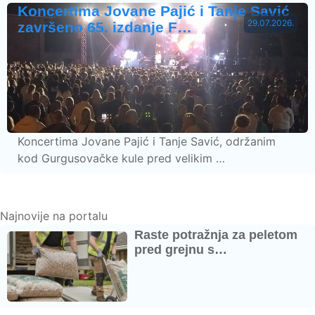
Koncertima Jovane Pajić i Tanje Savić
29.07.2026.
završeno 65. izdanje F…
Koncertima Jovane Pajić i Tanje Savić, održanim
kod Gurgusovačke kule pred velikim …
Najnovije na portalu
Raste potražnja za peletom
pred grejnu s…