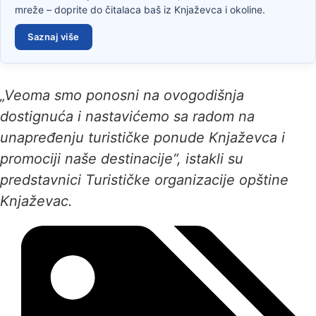
mreže – doprite do čitalaca baš iz Knjaževca i okoline.
Saznaj više
„Veoma smo ponosni na ovogodišnja
dostignuća i nastavićemo sa radom na
unapređenju turističke ponude Knjaževca i
promociji naše destinacije“, istakli su
predstavnici Turističke organizacije opštine
Knjaževac.