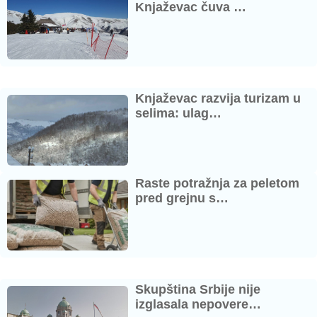
Knjaževac čuva …
Knjaževac razvija turizam u
selima: ulag…
Raste potražnja za peletom
pred grejnu s…
Skupština Srbije nije
izglasala nepovere…