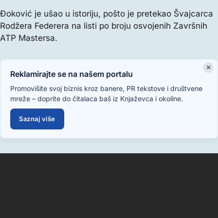
Đoković je ušao u istoriju, pošto je pretekao Švajcarca
Rodžera Federera na listi po broju osvojenih Završnih
ATP Mastersa.
×
Reklamirajte se na našem portalu
Promovišite svoj biznis kroz banere, PR tekstove i društvene
mreže – doprite do čitalaca baš iz Knjaževca i okoline.
Saznaj više