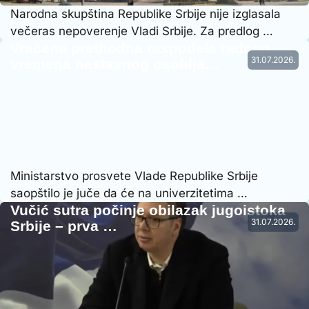
Narodna skupština Republike Srbije nije izglasala
večeras nepoverenje Vladi Srbije. Za predlog …
Vraćena prethodna raspodela radnog
31.07.2026.
vremena nastavnog osoblja…
Ministarstvo prosvete Vlade Republike Srbije
saopštilo je juče da će na univerzitetima …
Vučić sutra počinje obilazak jugoistoka
31.07.2026.
Srbije – prva …