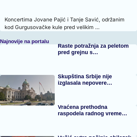
Koncertima Jovane Pajić i Tanje Savić, održanim
kod Gurgusovačke kule pred velikim …
Najnovije na portalu
Raste potražnja za peletom
pred grejnu s…
Skupština Srbije nije
izglasala nepovere…
Vraćena prethodna
raspodela radnog vreme…