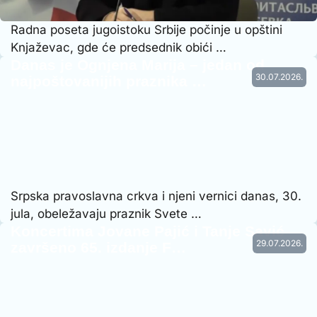
Radna poseta jugoistoku Srbije počinje u opštini
Knjaževac, gde će predsednik obići …
Danas je Ognjena Marija – jedan od
30.07.2026.
najpoštovanijih praznika …
Srpska pravoslavna crkva i njeni vernici danas, 30.
jula, obeležavaju praznik Svete …
Koncertima Jovane Pajić i Tanje Savić
29.07.2026.
završeno 65. izdanje F…