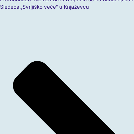
Sledeća
,,Svrljiško veče“ u Knjaževcu