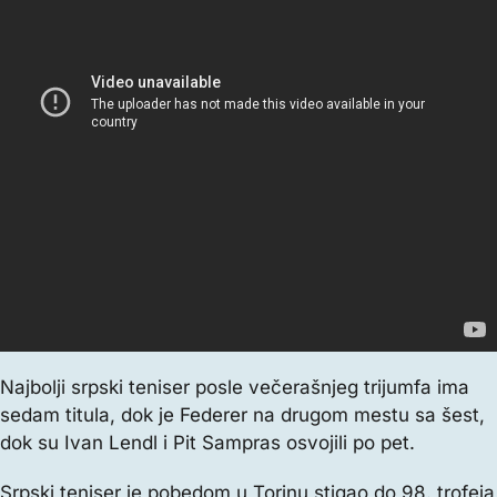
Najbolji srpski teniser posle večerašnjeg trijumfa ima
sedam titula, dok je Federer na drugom mestu sa šest,
dok su Ivan Lendl i Pit Sampras osvojili po pet.
Srpski teniser je pobedom u Torinu stigao do 98. trofeja