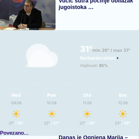
Vučić sutra počinje obilazak
jugoistoka …
31°
min 26° / max 31°
•
Razbacani oblaci
Vlažnost:
85%
Ned
Pon
Uto
Sre
09.08
10.08
11.08
12.08
21°
/
36°
22°
/
37°
22°
/
39°
23°
/
39°
Povezano...
Danas je Ognjena Marija –