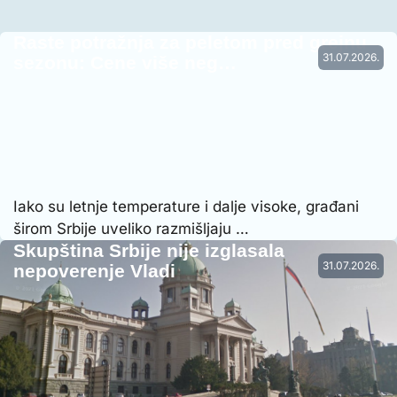
Raste potražnja za peletom pred grejnu
31.07.2026.
sezonu: Cene više neg…
Iako su letnje temperature i dalje visoke, građani
širom Srbije uveliko razmišljaju …
Skupština Srbije nije izglasala
31.07.2026.
nepoverenje Vladi