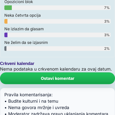
Opozicioni blok
7%
Neka četvrta opcija
3%
Ne izlazim da glasam
3%
Ne želim da se izjasnim
2%
Crkveni kalendar
Nema podataka u crkvenom kalendaru za ovaj datum.
Ostavi komentar
Pravila komentarisanja:
• Budite kulturni i na temu
• Nema govora mržnje i uvreda
• Moderator zadržava pravo uklanjanja komentara