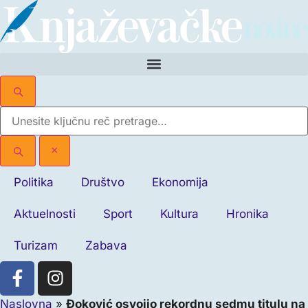
×
Politika
Društvo
Ekonomija
Aktuelnosti
Sport
Kultura
Hronika
Turizam
Zabava
Naslovna
»
Đoković osvojio rekordnu sedmu titulu na