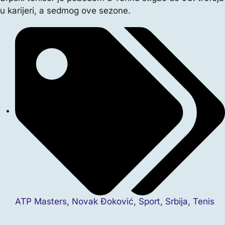
u karijeri, a sedmog ove sezone.
ATP Masters
,
Novak Đoković
,
Sport
,
Srbija
,
Tenis