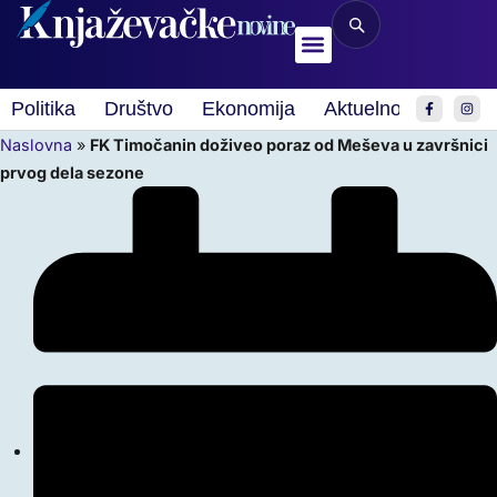
Politika
Društvo
Ekonomija
Aktuelnosti
Spor
Naslovna
»
FK Timočanin doživeo poraz od Meševa u završnici
prvog dela sezone