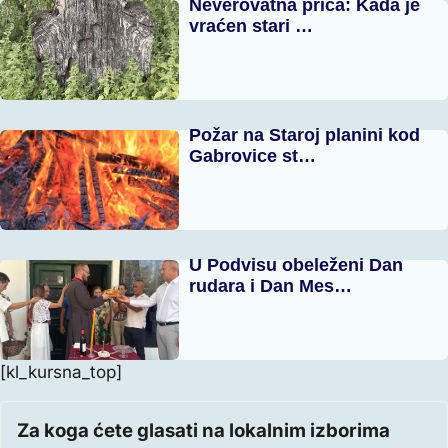
Neverovatna priča: Kada je
vraćen stari …
Požar na Staroj planini kod
Gabrovice st…
U Podvisu obeleženi Dan
rudara i Dan Mes…
[kl_kursna_top]
Za koga ćete glasati na lokalnim izborima