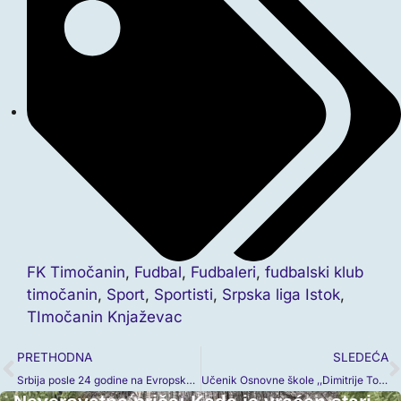
FK Timočanin
,
Fudbal
,
Fudbaleri
,
fudbalski klub
timočanin
,
Sport
,
Sportisti
,
Srpska liga Istok
,
TImočanin Knjaževac
PRETHODNA
SLEDEĆA
Srbija posle 24 godine na Evropskom prvenstvu u fudbalu!
Učenik Osnovne škole ,,Dimitrije Todorović Kaplar“ među 50 najboljih matematičara