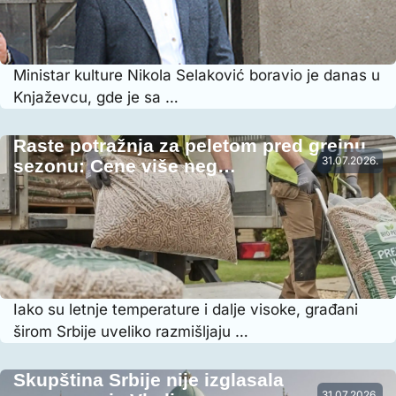
Ministar kulture Nikola Selaković boravio je danas u
Knjaževcu, gde je sa …
Raste potražnja za peletom pred grejnu
31.07.2026.
sezonu: Cene više neg…
Iako su letnje temperature i dalje visoke, građani
širom Srbije uveliko razmišljaju …
Skupština Srbije nije izglasala
31.07.2026.