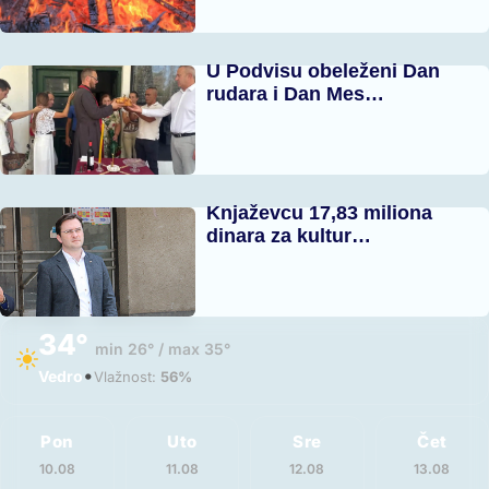
U Podvisu obeleženi Dan
rudara i Dan Mes…
Knjaževcu 17,83 miliona
dinara za kultur…
34°
min 26° / max 35°
•
Vedro
Vlažnost:
56%
Pon
Uto
Sre
Čet
10.08
11.08
12.08
13.08