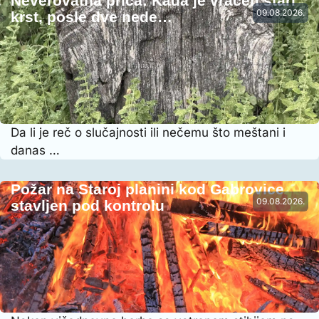
Neverovatna priča: Kada je vraćen stari
09.08.2026.
krst, posle dve nede…
Da li je reč o slučajnosti ili nečemu što meštani i
danas …
Požar na Staroj planini kod Gabrovice
09.08.2026.
stavljen pod kontrolu