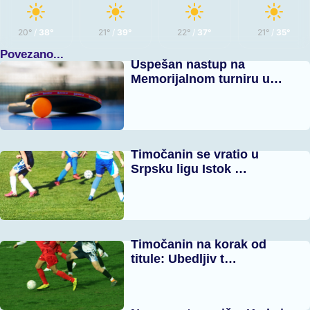
20°
/
38°
21°
/
39°
22°
/
37°
21°
/
35°
Povezano...
Uspešan nastup na
Memorijalnom turniru u…
Timočanin se vratio u
Srpsku ligu Istok …
Timočanin na korak od
titule: Ubedljiv t…