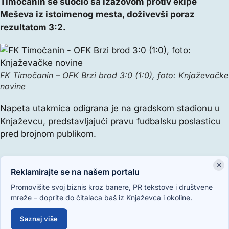
Timočanin se suočio sa izazovom protiv ekipe
Meševa iz istoimenog mesta, doživevši poraz
rezultatom 3:2.
FK Timočanin – OFK Brzi brod 3:0 (1:0), foto: Knjaževačke
novine
Napeta utakmica odigrana je na gradskom stadionu u
Knjaževcu, predstavljajući pravu fudbalsku poslasticu
pred brojnom publikom.
×
Reklamirajte se na našem portalu
Promovišite svoj biznis kroz banere, PR tekstove i društvene
mreže – doprite do čitalaca baš iz Knjaževca i okoline.
Saznaj više