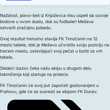
Nažalost, plavo-beli iz Knjaževca nisu uspeli da osvoje
bodove u ovom duelu, dok su fudbaleri Meševa
ostvarili značajnu pobedu.
Ovaj rezultat trenutno stavlja FK Timočanin na 12.
mesto tabele, dok je Meševo učvrstilo svoju poziciju na
trećem mestu, ostavljajući svoj pečat u borbi za vrh
tabele.
Sledeći izazov čeka našu ekipu u drugom delu
takmičenja koji startuje na proleće.
FK Timočanin će svoj put započeti gostovanjem u
Prahovu, gde će se susresti sa ekipom FK Dunav.