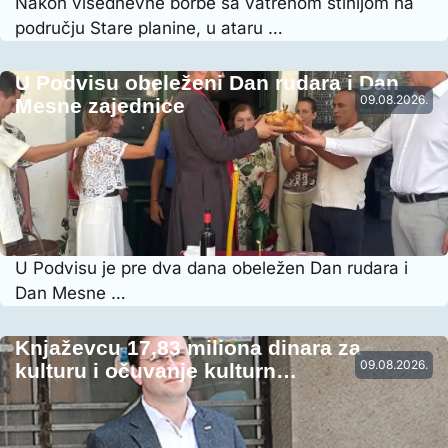
Nakon višednevne borbe sa vatrenom stihijom na
području Stare planine, u ataru …
U Podvisu obeleženi Dan rudara i Dan
09.08.2026.
Mesne zajednice
U Podvisu je pre dva dana obeležen Dan rudara i
Dan Mesne …
Knjaževcu 17,83 miliona dinara za
09.08.2026.
kulturu i očuvanje kulturn…