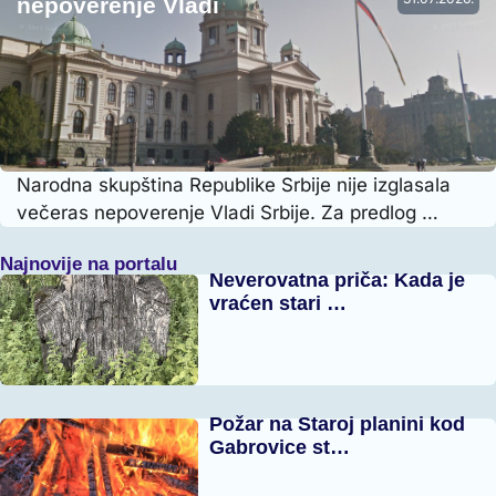
nepoverenje Vladi
Narodna skupština Republike Srbije nije izglasala
večeras nepoverenje Vladi Srbije. Za predlog …
Najnovije na portalu
Neverovatna priča: Kada je
vraćen stari …
Požar na Staroj planini kod
Gabrovice st…