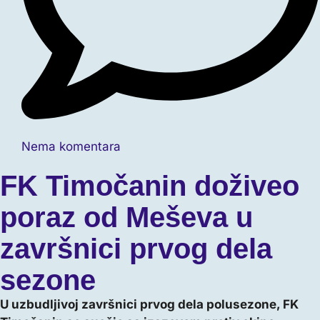
Nema komentara
FK Timočanin doživeo
poraz od Meševa u
završnici prvog dela
sezone
U uzbudljivoj završnici prvog dela polusezone, FK