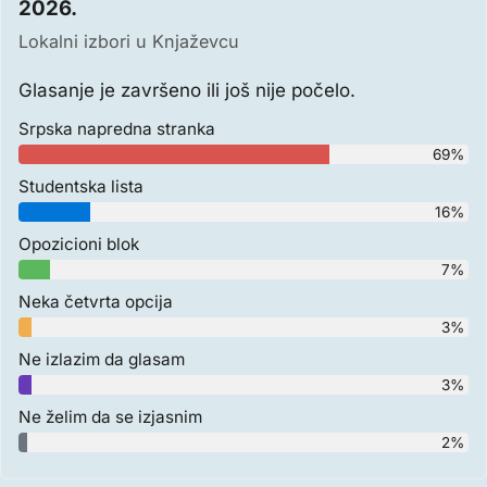
2026.
Lokalni izbori u Knjaževcu
Glasanje je završeno ili još nije počelo.
Srpska napredna stranka
69%
Studentska lista
16%
Opozicioni blok
7%
Neka četvrta opcija
3%
Ne izlazim da glasam
3%
Ne želim da se izjasnim
2%