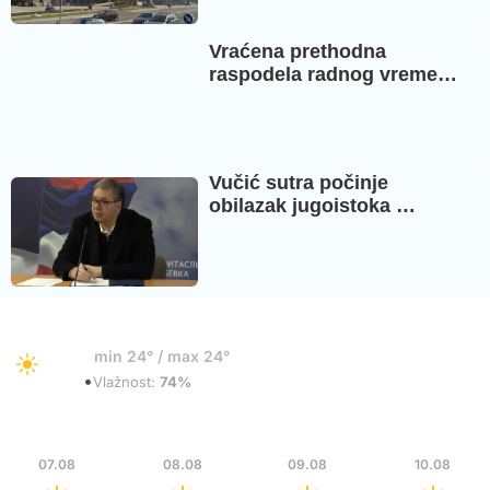
Vraćena prethodna
raspodela radnog vreme…
Vučić sutra počinje
obilazak jugoistoka …
25°
min 24° / max 24°
•
Vedro
Vlažnost:
74%
Pet
Sub
Ned
Pon
07.08
08.08
09.08
10.08