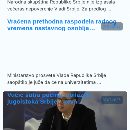
Narodna skupština Republike Srbije nije izglasala
večeras nepoverenje Vladi Srbije. Za predlog …
Vraćena prethodna raspodela radnog
31.07.2026.
vremena nastavnog osoblja…
Ministarstvo prosvete Vlade Republike Srbije
saopštilo je juče da će na univerzitetima …
Vučić sutra počinje obilazak
31.07.2026.
jugoistoka Srbije – prva …