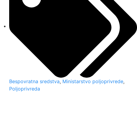
Bespovratna sredstva
,
Ministarstvo poljoprivrede
,
Poljoprivreda