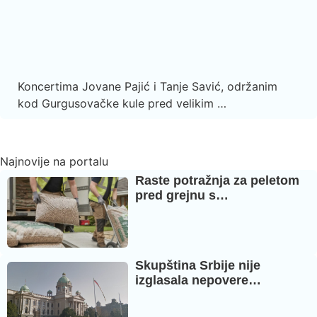
Koncertima Jovane Pajić i Tanje Savić, održanim
kod Gurgusovačke kule pred velikim …
Najnovije na portalu
Raste potražnja za peletom
pred grejnu s…
Skupština Srbije nije
izglasala nepovere…