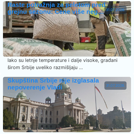
Raste potražnja za peletom pred
31.07.2026.
grejnu sezonu: Cene više neg…
Iako su letnje temperature i dalje visoke, građani
širom Srbije uveliko razmišljaju …
Skupština Srbije nije izglasala
31.07.2026.
nepoverenje Vladi