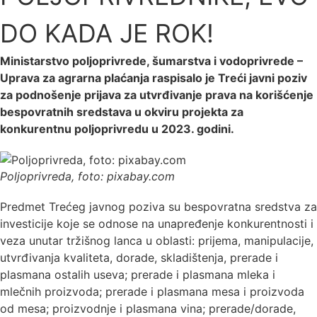
DO KADA JE ROK!
Ministarstvo poljoprivrede, šumarstva i vodoprivrede –
Uprava za agrarna plaćanja raspisalo je Treći javni poziv
za podnošenje prijava za utvrđivanje prava na korišćenje
bespovratnih sredstava u okviru projekta za
konkurentnu poljoprivredu u 2023. godini.
Poljoprivreda, foto: pixabay.com
Predmet Trećeg javnog poziva su bespovratna sredstva za
investicije koje se odnose na unapređenje konkurentnosti i
veza unutar tržišnog lanca u oblasti: prijema, manipulacije,
utvrđivanja kvaliteta, dorade, skladištenja, prerade i
plasmana ostalih useva; prerade i plasmana mleka i
mlečnih proizvoda; prerade i plasmana mesa i proizvoda
od mesa; proizvodnje i plasmana vina; prerade/dorade,