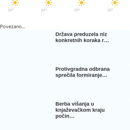
20°
/
35°
24°
/
37°
20°
/
36°
20°
/
37°
Povezano...
Država preduzela niz
konkretnih koraka r…
Protivgradna odbrana
sprečila formiranje…
Berba višanja u
knjaževačkom kraju
počin…