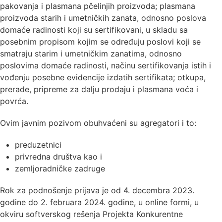
pakovanja i plasmana pčelinjih proizvoda; plasmana
proizvoda starih i umetničkih zanata, odnosno poslova
domaće radinosti koji su sertifikovani, u skladu sa
posebnim propisom kojim se određuju poslovi koji se
smatraju starim i umetničkim zanatima, odnosno
poslovima domaće radinosti, načinu sertifikovanja istih i
vođenju posebne evidencije izdatih sertifikata; otkupa,
prerade, pripreme za dalju prodaju i plasmana voća i
povrća.
Ovim javnim pozivom obuhvaćeni su agregatori i to:
preduzetnici
privredna društva kao i
zemljoradničke zadruge
Rok za podnošenje prijava je od 4. decembra 2023.
godine do 2. februara 2024. godine, u online formi, u
okviru softverskog rešenja Projekta Konkurentne