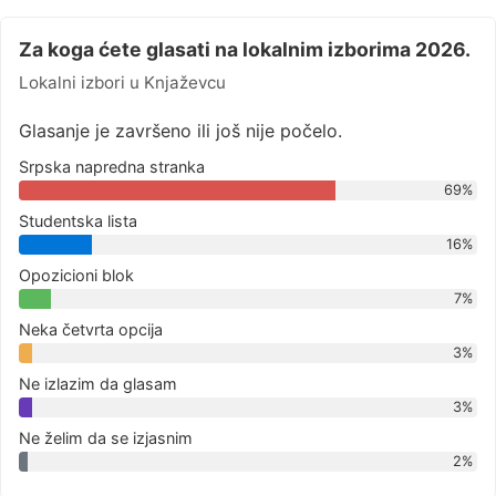
Za koga ćete glasati na lokalnim izborima 2026.
Lokalni izbori u Knjaževcu
Glasanje je završeno ili još nije počelo.
Srpska napredna stranka
69%
Studentska lista
16%
Opozicioni blok
7%
Neka četvrta opcija
3%
Ne izlazim da glasam
3%
Ne želim da se izjasnim
2%