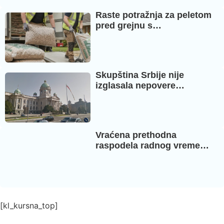
Raste potražnja za peletom
pred grejnu s…
Skupština Srbije nije
izglasala nepovere…
Vraćena prethodna
raspodela radnog vreme…
[kl_kursna_top]