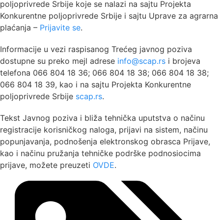
poljoprivrede Srbije koje se nalazi na sajtu Projekta
Konkurentne poljoprivrede Srbije i sajtu Uprave za agrarna
plaćanja –
Prijavite se
.
Informacije u vezi raspisanog Trećeg javnog poziva
dostupne su preko mejl adrese
info@scap.rs
i brojeva
telefona 066 804 18 36; 066 804 18 38; 066 804 18 38;
066 804 18 39, kao i na sajtu Projekta Konkurentne
poljoprivrede Srbije
scap.rs
.
Tekst Javnog poziva i bliža tehnička uputstva o načinu
registracije korisničkog naloga, prijavi na sistem, načinu
popunjavanja, podnošenja elektronskog obrasca Prijave,
kao i načinu pružanja tehničke podrške podnosiocima
prijave, možete preuzeti
OVDE
.