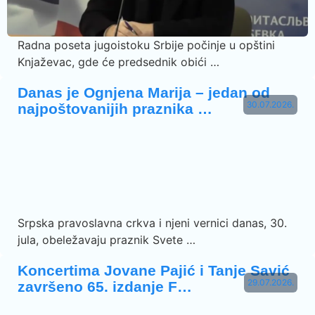
Radna poseta jugoistoku Srbije počinje u opštini
Knjaževac, gde će predsednik obići …
Danas je Ognjena Marija – jedan od
30.07.2026.
najpoštovanijih praznika …
Srpska pravoslavna crkva i njeni vernici danas, 30.
jula, obeležavaju praznik Svete …
Koncertima Jovane Pajić i Tanje Savić
29.07.2026.
završeno 65. izdanje F…