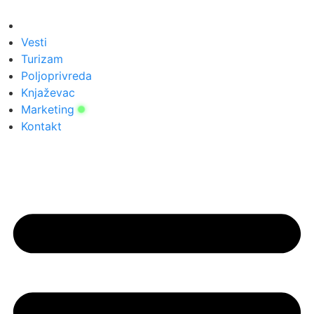
Скочите
на
садржај
Vesti
Turizam
Poljoprivreda
Knjaževac
Marketing
Kontakt