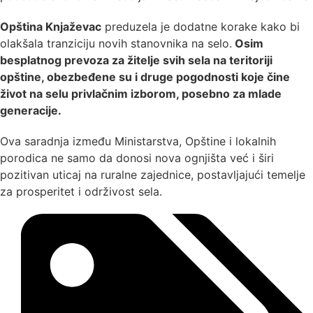
Opština Knjaževac
preduzela je dodatne korake kako bi
olakšala tranziciju novih stanovnika na selo.
Osim
besplatnog prevoza za žitelje svih sela na teritoriji
opštine, obezbeđene su i druge pogodnosti koje čine
život na selu privlačnim izborom, posebno za mlade
generacije.
Ova saradnja između Ministarstva, Opštine i lokalnih
porodica ne samo da donosi nova ognjišta već i širi
pozitivan uticaj na ruralne zajednice, postavljajući temelje
za prosperitet i održivost sela.