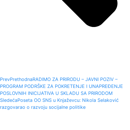
Prev
Prethodna
RADIMO ZA PRIRODU – JAVNI POZIV –
PROGRAM PODRŠKE ZA POKRETENJE I UNAPREĐENJE
POSLOVNIH INICIJATIVA U SKLADU SA PRIRODOM
Sledeća
Poseta OO SNS u Knjaževcu: Nikola Selaković
razgovarao o razvoju socijalne politike