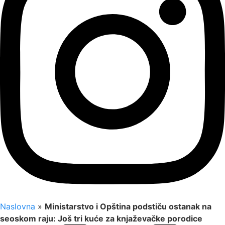
Naslovna
»
Ministarstvo i Opština podstiču ostanak na
seoskom raju: Još tri kuće za knjaževačke porodice