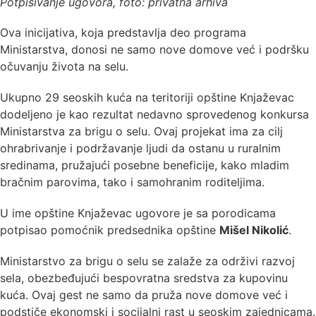
Potpisivanje ugovora, foto: privatna arhiva
Ova inicijativa, koja predstavlja deo programa
Ministarstva, donosi ne samo nove domove već i podršku
očuvanju života na selu.
Ukupno 29 seoskih kuća na teritoriji opštine Knjaževac
dodeljeno je kao rezultat nedavno sprovedenog konkursa
Ministarstva za brigu o selu. Ovaj projekat ima za cilj
ohrabrivanje i podržavanje ljudi da ostanu u ruralnim
sredinama, pružajući posebne beneficije, kako mladim
bračnim parovima, tako i samohranim roditeljima.
U ime opštine Knjaževac ugovore je sa porodicama
potpisao pomoćnik predsednika opštine
Mišel Nikolić
.
Ministarstvo za brigu o selu se zalaže za održivi razvoj
sela, obezbeđujući bespovratna sredstva za kupovinu
kuća. Ovaj gest ne samo da pruža nove domove već i
podstiče ekonomski i socijalni rast u seoskim zajednicama.