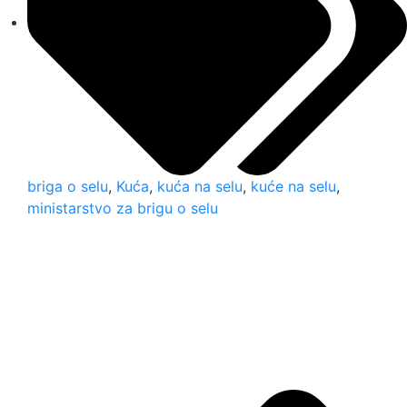
briga o selu
,
Kuća
,
kuća na selu
,
kuće na selu
,
ministarstvo za brigu o selu