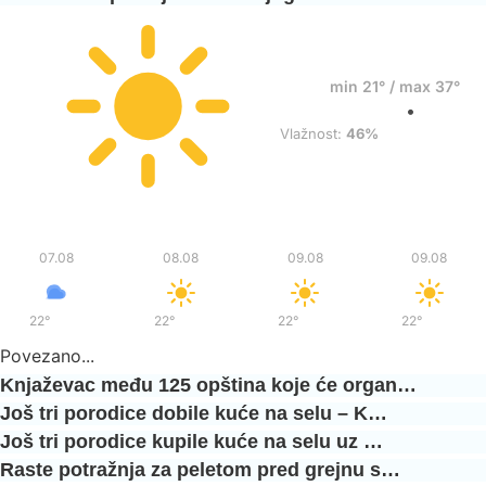
24°
min 21° / max 37°
•
Razbacani oblaci
Vlažnost:
46%
Pet
Sub
Ned
Ned
07.08
08.08
09.08
09.08
22°
/
38°
22°
/
37°
22°
/
36°
22°
/
36°
Povezano...
Knjaževac među 125 opština koje će organ…
Još tri porodice dobile kuće na selu – K…
Još tri porodice kupile kuće na selu uz …
Raste potražnja za peletom pred grejnu s…