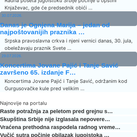
Radna poseta jugoistoku Srbije počinje u opštini
Knjaževac, gde će predsednik obići …
30.07.2026.
Danas je Ognjena Marija – jedan od
najpoštovanijih praznika …
Srpska pravoslavna crkva i njeni vernici danas, 30. jula,
obeležavaju praznik Svete …
29.07.2026.
Koncertima Jovane Pajić i Tanje Savić
završeno 65. izdanje F…
Koncertima Jovane Pajić i Tanje Savić, održanim kod
Gurgusovačke kule pred velikim …
Najnovije na portalu
Raste potražnja za peletom pred grejnu s…
Skupština Srbije nije izglasala nepovere…
Vraćena prethodna raspodela radnog vreme…
Vučić sutra počinje obilazak jugoistoka …