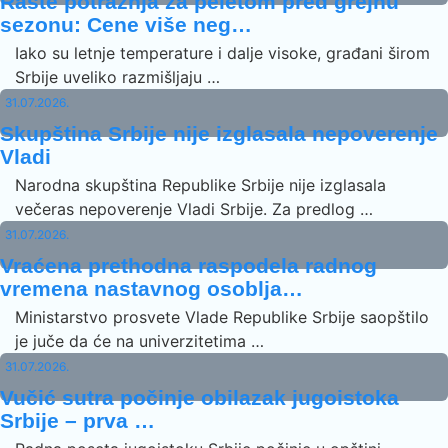
Raste potražnja za peletom pred grejnu
sezonu: Cene više neg…
Iako su letnje temperature i dalje visoke, građani širom
Srbije uveliko razmišljaju …
31.07.2026.
Skupština Srbije nije izglasala nepoverenje
Vladi
Narodna skupština Republike Srbije nije izglasala
večeras nepoverenje Vladi Srbije. Za predlog …
31.07.2026.
Vraćena prethodna raspodela radnog
vremena nastavnog osoblja…
Ministarstvo prosvete Vlade Republike Srbije saopštilo
je juče da će na univerzitetima …
31.07.2026.
Vučić sutra počinje obilazak jugoistoka
Srbije – prva …