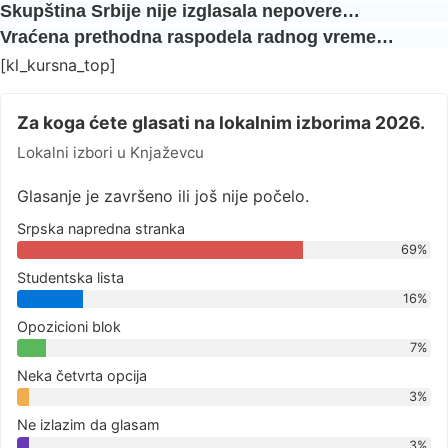
Skupština Srbije nije izglasala nepovere…
Vraćena prethodna raspodela radnog vreme…
[kl_kursna_top]
Za koga ćete glasati na lokalnim izborima 2026.
Lokalni izbori u Knjaževcu
Glasanje je završeno ili još nije počelo.
Srpska napredna stranka
69%
Studentska lista
16%
Opozicioni blok
7%
Neka četvrta opcija
3%
Ne izlazim da glasam
3%