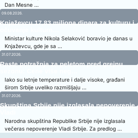
Dan Mesne …
09.08.2026.
Knjaževcu 17,83 miliona dinara za kulturu i
očuvanje kulturn…
Ministar kulture Nikola Selaković boravio je danas u
Knjaževcu, gde je sa …
31.07.2026.
Raste potražnja za peletom pred grejnu
sezonu: Cene više neg…
Iako su letnje temperature i dalje visoke, građani
širom Srbije uveliko razmišljaju …
31.07.2026.
Skupština Srbije nije izglasala nepoverenje
Vladi
Narodna skupština Republike Srbije nije izglasala
večeras nepoverenje Vladi Srbije. Za predlog …