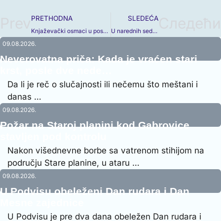
Prev
PRETHODNA
SLEDEĆA
Следећи
Knjaževački osmaci u poseti Tehničkoj školi (FOTO)
U narednih sedam dana dizel jeftiniji za tri dinara
09.08.2026.
Neverovatna priča: Kada je vraćen stari
krst, posle dve nede…
Da li je reč o slučajnosti ili nečemu što meštani i
danas …
09.08.2026.
Požar na Staroj planini kod Gabrovice
stavljen pod kontrolu
Nakon višednevne borbe sa vatrenom stihijom na
području Stare planine, u ataru …
09.08.2026.
U Podvisu obeleženi Dan rudara i Dan
Mesne zajednice
U Podvisu je pre dva dana obeležen Dan rudara i