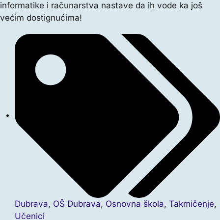
informatike i računarstva nastave da ih vode ka još
većim dostignućima!
Dubrava
,
OŠ Dubrava
,
Osnovna škola
,
Takmičenje
,
Učenici