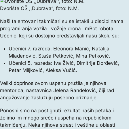
Dvorište OŠ ,,Dubrava“, foto: N.M.
Naši talentovani takmičari su se istakli u disciplinama
programiranja vozila i vožnje drona i mBot robota.
Učenici koji su dostojno predstavljali našu školu su:
Učenici 7. razreda: Eleonora Manić, Natalija
Mladenović, Staša Petković, Mina Petković.
Učenici 5. razreda: Iva Živić, Dimitrije Đorđević,
Petar Miljković, Aleksa Vučić.
Veliki doprinos ovom uspehu pružila je njihova
mentorica, nastavnica Jelena Ranđelović, čiji rad i
angažovanje zaslužuju posebno priznanje.
Ponosni smo na postignuti rezultat naših petaka i
želimo im mnogo sreće i uspeha na republičkom
takmičenju. Neka njihova strast i veštine u oblasti