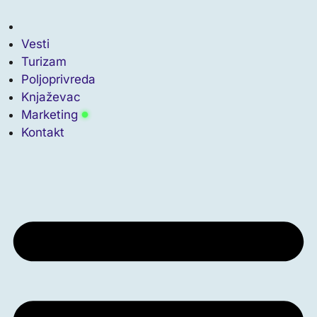
Скочите
на
садржај
Vesti
Turizam
Poljoprivreda
Knjaževac
Marketing
Kontakt