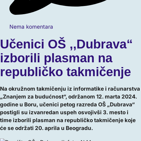
Nema komentara
Učenici OŠ ,,Dubrava“
izborili plasman na
republičko takmičenje
Na okružnom takmičenju iz informatike i računarstva
„Znanjem za budućnost“, održanom 12. marta 2024.
godine u Boru, učenici petog razreda OŠ „Dubrava“
postigli su izvanredan uspeh osvojivši 3. mesto i
time izborili plasman na republičko takmičenje koje
će se održati 20. aprila u Beogradu.