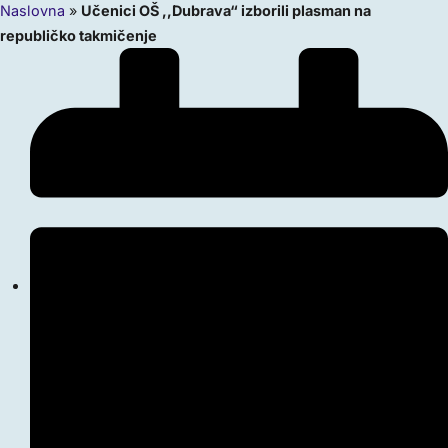
Naslovna
»
Učenici OŠ ,,Dubrava“ izborili plasman na
republičko takmičenje