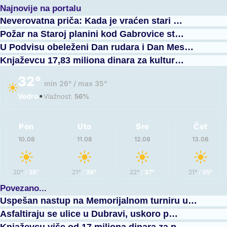
Najnovije na portalu
Neverovatna priča: Kada je vraćen stari …
Požar na Staroj planini kod Gabrovice st…
U Podvisu obeleženi Dan rudara i Dan Mes…
Knjaževcu 17,83 miliona dinara za kultur…
32°
min 26° / max 35°
•
Vedro
Vlažnost:
56%
Pon
Uto
Sre
Čet
10.08
11.08
12.08
13.08
20°
/
38°
21°
/
39°
22°
/
37°
21°
/
35°
Povezano...
Uspešan nastup na Memorijalnom turniru u…
Asfaltiraju se ulice u Dubravi, uskoro p…
Knjaževcu više od 17 miliona dinara za p…