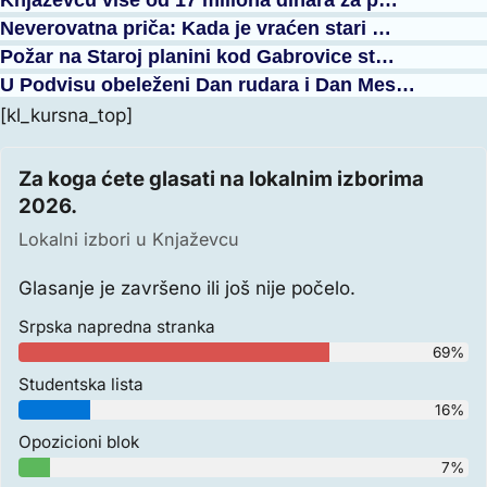
Neverovatna priča: Kada je vraćen stari …
Požar na Staroj planini kod Gabrovice st…
U Podvisu obeleženi Dan rudara i Dan Mes…
[kl_kursna_top]
Za koga ćete glasati na lokalnim izborima
2026.
Lokalni izbori u Knjaževcu
Glasanje je završeno ili još nije počelo.
Srpska napredna stranka
69%
Studentska lista
16%
Opozicioni blok
7%