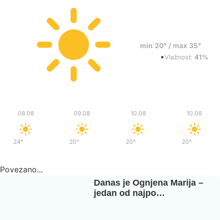
21°
min 20° / max 35°
•
Vedro
Vlažnost:
41%
Sub
Ned
Pon
Pon
08.08
09.08
10.08
10.08
24°
/
37°
20°
/
36°
20°
/
37°
20°
/
37°
Povezano...
Danas je Ognjena Marija –
jedan od najpo…