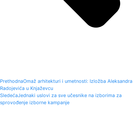
Prethodna
Omaž arhitekturi i umetnosti: Izložba Aleksandra
Radojevića u Knjaževcu
Sledeća
Jednaki uslovi za sve učesnike na izborima za
sprovođenje izborne kampanje