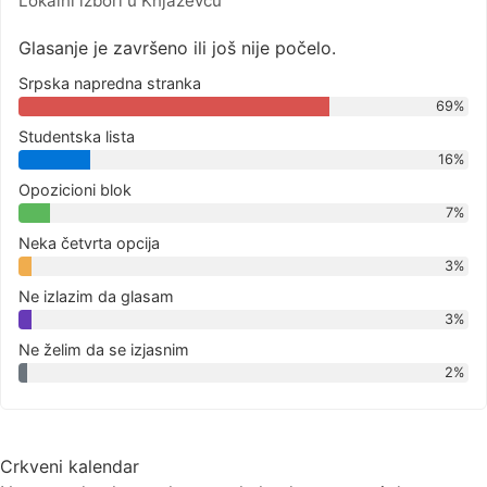
Lokalni izbori u Knjaževcu
Glasanje je završeno ili još nije počelo.
Srpska napredna stranka
69%
Studentska lista
16%
Opozicioni blok
7%
Neka četvrta opcija
3%
Ne izlazim da glasam
3%
Ne želim da se izjasnim
2%
Crkveni kalendar