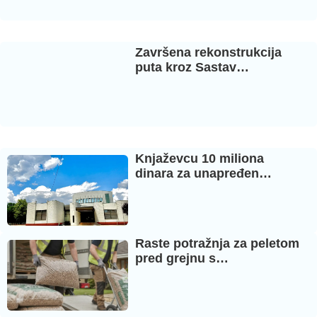
Završena rekonstrukcija
puta kroz Sastav…
Knjaževcu 10 miliona
dinara za unapređen…
Raste potražnja za peletom
pred grejnu s…