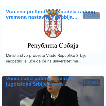
Vraćena prethodna raspodela radnog
31.07.2026.
vremena nastavnog osoblja…
Ministarstvo prosvete Vlade Republike Srbije
saopštilo je juče da će na univerzitetima …
Vučić sutra počinje obilazak
31.07.2026.
jugoistoka Srbije – prva …