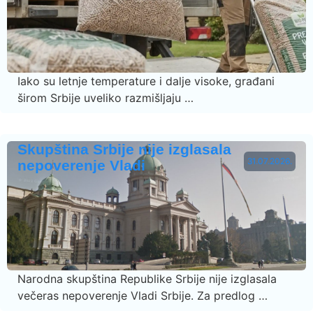
Iako su letnje temperature i dalje visoke, građani
širom Srbije uveliko razmišljaju …
Skupština Srbije nije izglasala
31.07.2026.
nepoverenje Vladi
Narodna skupština Republike Srbije nije izglasala
večeras nepoverenje Vladi Srbije. Za predlog …