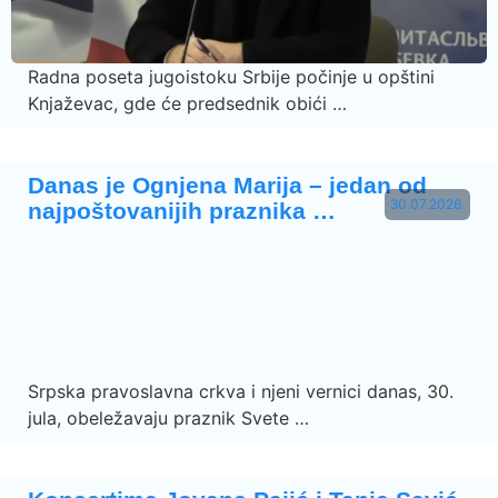
Radna poseta jugoistoku Srbije počinje u opštini
Knjaževac, gde će predsednik obići …
Danas je Ognjena Marija – jedan od
30.07.2026.
najpoštovanijih praznika …
Srpska pravoslavna crkva i njeni vernici danas, 30.
jula, obeležavaju praznik Svete …