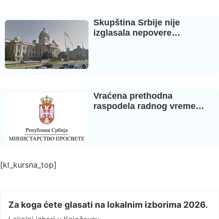
Skupština Srbije nije
izglasala nepovere…
Vraćena prethodna
raspodela radnog vreme…
[kl_kursna_top]
Za koga ćete glasati na lokalnim izborima 2026.