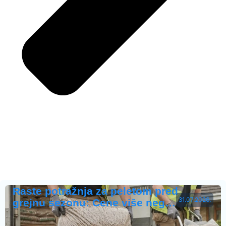
Raste potražnja za peletom pred
31.07.2026.
grejnu sezonu: Cene više neg…