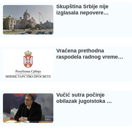
Skupština Srbije nije
izglasala nepovere…
Vraćena prethodna
raspodela radnog vreme…
Vučić sutra počinje
obilazak jugoistoka …