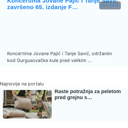
Koncertima Jovane Pajić i Tanje Savić
29.07.2026.
završeno 65. izdanje F…
Koncertima Jovane Pajić i Tanje Savić, održanim
kod Gurgusovačke kule pred velikim …
Najnovije na portalu
Raste potražnja za peletom
pred grejnu s…