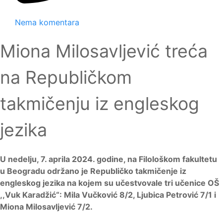
Nema komentara
Miona Milosavljević treća
na Republičkom
takmičenju iz engleskog
jezika
U nedelju, 7. aprila 2024. godine, na Filološkom fakultetu
u Beogradu održano je Republičko takmičenje iz
engleskog jezika na kojem su učestvovale tri učenice OŠ
,,Vuk Karadžić“: Mila Vučković 8/2, Ljubica Petrović 7/1 i
Miona Milosavljević 7/2.