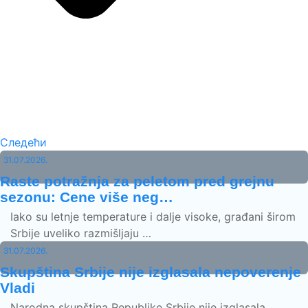
Следећи
31.07.2026.
Raste potražnja za peletom pred grejnu
sezonu: Cene više neg…
Iako su letnje temperature i dalje visoke, građani širom
Srbije uveliko razmišljaju …
31.07.2026.
Skupština Srbije nije izglasala nepoverenje
Vladi
Narodna skupština Republike Srbije nije izglasala