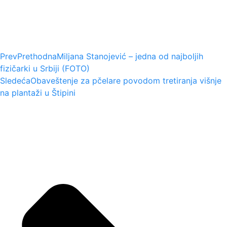
Prev
Prethodna
Miljana Stanojević – jedna od najboljih
fizičarki u Srbiji (FOTO)
Sledeća
Obaveštenje za pčelare povodom tretiranja višnje
na plantaži u Štipini