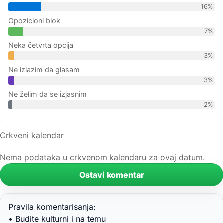
16%
Opozicioni blok
7%
Neka četvrta opcija
3%
Ne izlazim da glasam
3%
Ne želim da se izjasnim
2%
Crkveni kalendar
Nema podataka u crkvenom kalendaru za ovaj datum.
Ostavi komentar
Pravila komentarisanja:
• Budite kulturni i na temu