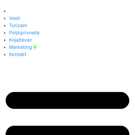
Скочите
на
садржај
Vesti
Turizam
Poljoprivreda
Knjaževac
Marketing
Kontakt