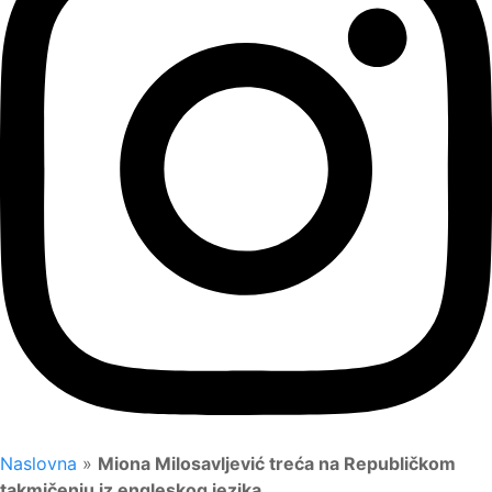
Naslovna
»
Miona Milosavljević treća na Republičkom
takmičenju iz engleskog jezika