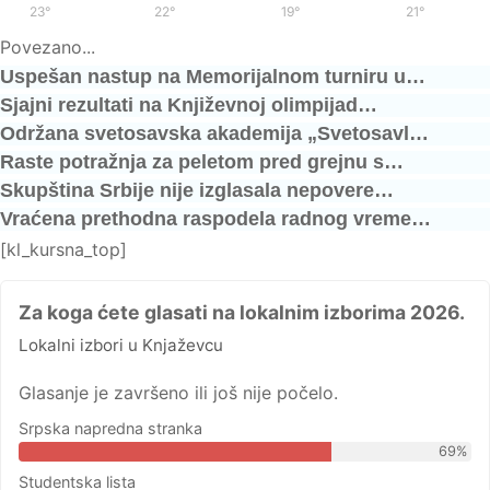
23°
/
37°
22°
/
36°
19°
/
37°
21°
/
38°
Povezano...
Uspešan nastup na Memorijalnom turniru u…
Sjajni rezultati na Književnoj olimpijad…
Održana svetosavska akademija „Svetosavl…
Raste potražnja za peletom pred grejnu s…
Skupština Srbije nije izglasala nepovere…
Vraćena prethodna raspodela radnog vreme…
[kl_kursna_top]
Za koga ćete glasati na lokalnim izborima 2026.
Lokalni izbori u Knjaževcu
Glasanje je završeno ili još nije počelo.
Srpska napredna stranka
69%
Studentska lista