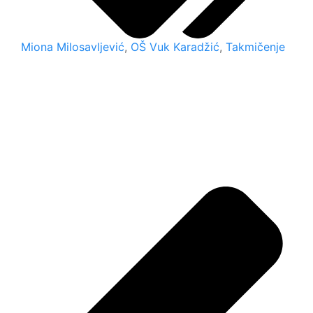
Miona Milosavljević
,
OŠ Vuk Karadžić
,
Takmičenje