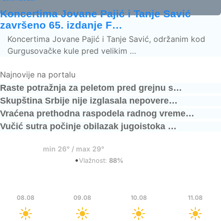
Koncertima Jovane Pajić i Tanje Savić
završeno 65. izdanje F…
Koncertima Jovane Pajić i Tanje Savić, održanim kod
Gurgusovačke kule pred velikim …
Najnovije na portalu
Raste potražnja za peletom pred grejnu s…
Skupština Srbije nije izglasala nepovere…
Vraćena prethodna raspodela radnog vreme…
Vučić sutra počinje obilazak jugoistoka …
28°
min 26° / max 29°
•
Razbacani oblaci
Vlažnost:
88%
Sub
Ned
Pon
Uto
08.08
09.08
10.08
11.08