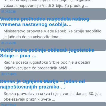
večeras nepoverenje Vladi Srbije. Za predlog …
31.07.2026.
Vraćena prethodna raspodela radnog
vremena nastavnog osoblja…
Ministarstvo prosvete Vlade Republike Srbije saopštilo
je juče da će na univerzitetima …
31.07.2026.
Vučić sutra počinje obilazak jugoistoka
Srbije – prva …
Radna poseta jugoistoku Srbije počinje u opštini
Knjaževac, gde će predsednik obići …
30.07.2026.
Danas je Ognjena Marija – jedan od
najpoštovanijih praznika …
Srpska pravoslavna crkva i njeni vernici danas, 30. jula,
obeležavaju praznik Svete …
29.07.2026.