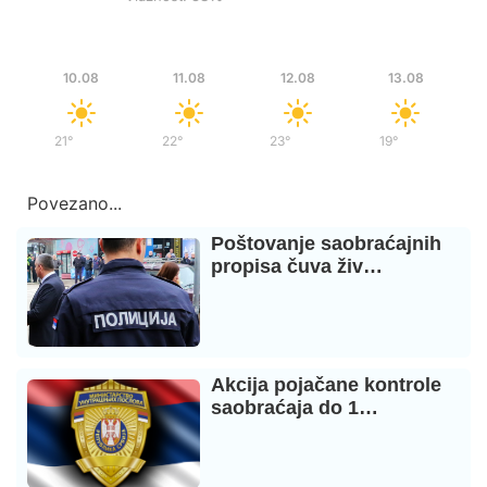
Pon
Uto
Sre
Čet
10.08
11.08
12.08
13.08
21°
/
38°
22°
/
39°
23°
/
38°
19°
/
35°
Povezano...
Poštovanje saobraćajnih
propisa čuva živ…
Akcija pojačane kontrole
saobraćaja do 1…