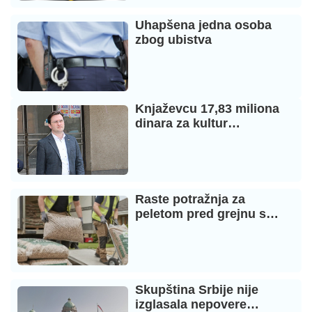
Uhapšena jedna osoba
zbog ubistva
Knjaževcu 17,83 miliona
dinara za kultur…
Raste potražnja za
peletom pred grejnu s…
Skupština Srbije nije
izglasala nepovere…