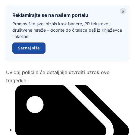
×
Reklamirajte se na našem portalu
Promovišite svoj biznis kroz banere, PR tekstove i
društvene mreže – doprite do čitalaca baš iz Knjaževca
i okoline.
Saznaj više
Uviđaj policije će detaljnije utvrditi uzrok ove
tragedije.