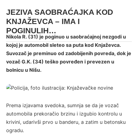
JEZIVA SAOBRAĆAJKA KOD
KNJAŽEVCA – IMA I
POGINULIH…
Nikola R. (31) je poginuo u saobraćajnoj nezgodi u
kojoj je automobil sleteo sa puta kod Knjaževca.
Suvozač je preminuo od zadobijenih povreda, dok je
vozač G.K. (34) teško povređen i prevezen u
bolnicu u Nišu.
Policija, foto ilustracija: Knjaževačke novine
Prema izjavama svedoka, sumnja se da je vozač
automobila prekoračio brzinu i izgubio kontrolu u
krivini, udarivši prvo u banderu, a zatim u betonsku
ogradu.