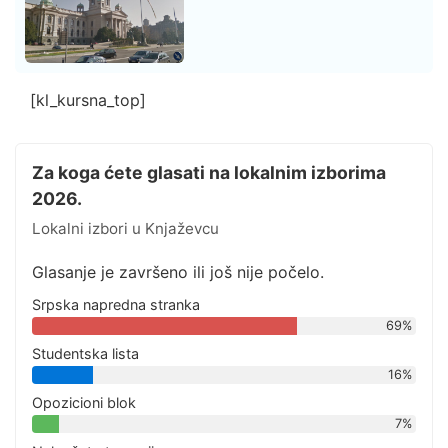
[kl_kursna_top]
Za koga ćete glasati na lokalnim izborima
2026.
Lokalni izbori u Knjaževcu
Glasanje je završeno ili još nije počelo.
Srpska napredna stranka
69%
Studentska lista
16%
Opozicioni blok
7%