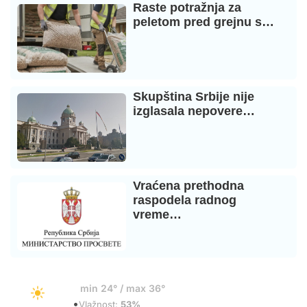
Raste potražnja za
peletom pred grejnu s…
Skupština Srbije nije
izglasala nepovere…
Vraćena prethodna
raspodela radnog
vreme…
24°
min 24° / max 36°
•
Vedro
Vlažnost:
53%