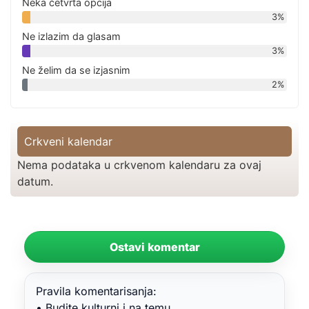
Neka četvrta opcija
3%
Ne izlazim da glasam
3%
Ne želim da se izjasnim
2%
Crkveni kalendar
Nema podataka u crkvenom kalendaru za ovaj
datum.
Ostavi komentar
Pravila komentarisanja:
• Budite kulturni i na temu