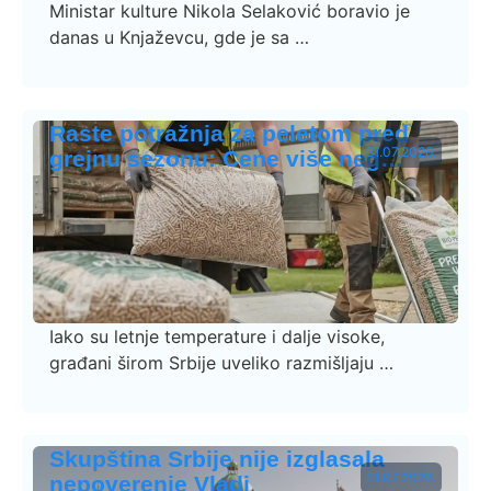
Ministar kulture Nikola Selaković boravio je
danas u Knjaževcu, gde je sa …
Raste potražnja za peletom pred
31.07.2026.
grejnu sezonu: Cene više neg…
Iako su letnje temperature i dalje visoke,
građani širom Srbije uveliko razmišljaju …
Skupština Srbije nije izglasala
31.07.2026.
nepoverenje Vladi