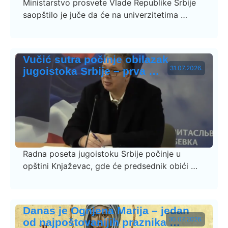
Ministarstvo prosvete Vlade Republike Srbije
saopštilo je juče da će na univerzitetima …
Vučić sutra počinje obilazak
31.07.2026.
jugoistoka Srbije – prva …
Radna poseta jugoistoku Srbije počinje u
opštini Knjaževac, gde će predsednik obići …
Danas je Ognjena Marija – jedan
30.07.2026.
od najpoštovanijih praznika …