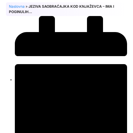
Naslovna
»
JEZIVA SAOBRAĆAJKA KOD KNJAŽEVCA – IMA I
POGINULIH…