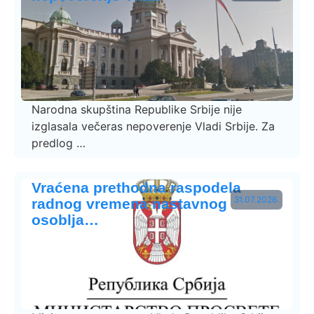
Narodna skupština Republike Srbije nije
izglasala večeras nepoverenje Vladi Srbije. Za
predlog …
Vraćena prethodna raspodela
31.07.2026.
radnog vremena nastavnog
osoblja…