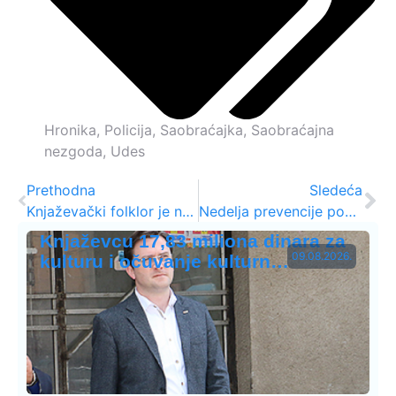
Hronika
,
Policija
,
Saobraćajka
,
Saobraćajna
nezgoda
,
Udes
Prethodna
Sledeća
Knjaževački folklor je najuspešniji – prvi među 500 učesnika iz 3 regiona! (FOTO)
Nedelja prevencije povreda u saobraćaju
Knjaževcu 17,83 miliona dinara za
09.08.2026.
kulturu i očuvanje kulturn…