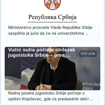
Ministarstvo prosvete Vlade Republike Srbije
saopštilo je juče da će na univerzitetima …
Vučić sutra počinje obilazak
31.07.2026.
jugoistoka Srbije – prva …
Radna poseta jugoistoku Srbije počinje u
opštini Knjaževac, gde će predsednik obići …