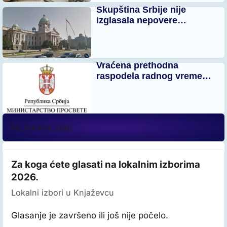
Skupština Srbije nije
izglasala nepovere…
Vraćena prethodna
raspodela radnog vreme…
[kl_kursna_top]
Za koga ćete glasati na lokalnim izborima
2026.
Lokalni izbori u Knjaževcu
Glasanje je završeno ili još nije počelo.