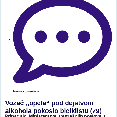
Nema komentara
Vozač ,,opela“ pod dejstvom
alkohola pokosio biciklistu (79)
Pripadnici Ministarstva unutrašnjih poslova u