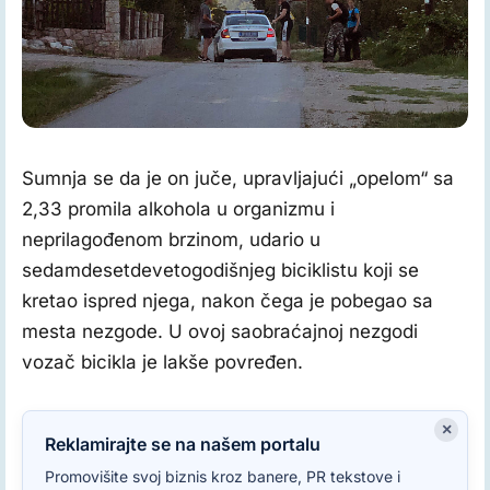
Terenska fotografija, autor: M. Ilić, novinar Knjaževačke
novine
Sumnja se da je on juče, upravljajući „opelom“ sa
2,33 promila alkohola u organizmu i
neprilagođenom brzinom, udario u
sedamdesetdevetogodišnjeg biciklistu koji se
kretao ispred njega, nakon čega je pobegao sa
mesta nezgode. U ovoj saobraćajnoj nezgodi
vozač bicikla je lakše povređen.
×
Reklamirajte se na našem portalu
Promovišite svoj biznis kroz banere, PR tekstove i