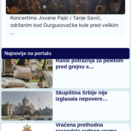
Koncertima Jovane Pajić i Tanje Savić,
održanim kod Gurgusovačke kule pred velikim
…
Najnovije na portalu
Raste potražnja za peletom
pred grejnu s…
Skupština Srbije nije
izglasala nepovere…
Vraćena prethodna