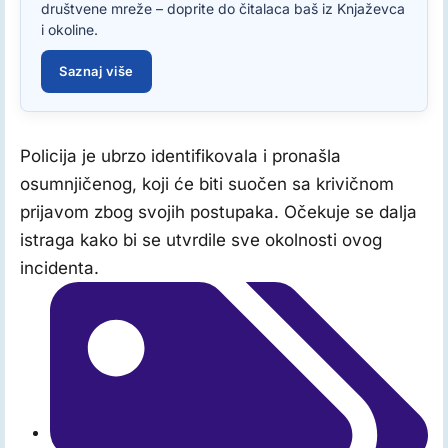
društvene mreže – doprite do čitalaca baš iz Knjaževca
i okoline.
Saznaj više
Policija je ubrzo identifikovala i pronašla
osumnjičenog, koji će biti suočen sa krivičnom
prijavom zbog svojih postupaka. Očekuje se dalja
istraga kako bi se utvrdile sve okolnosti ovog
incidenta.