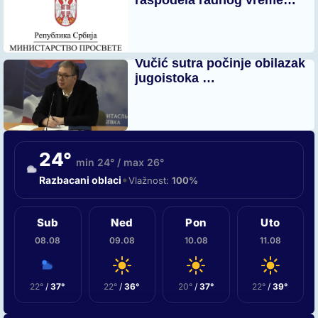
raspodela radnog vreme…
Vučić sutra počinje obilazak
jugoistoka …
24°
min 24° / max 26°
•
Razbacani oblaci
Vlažnost:
100%
Sub
Ned
Pon
Uto
08.08
09.08
10.08
11.08
22°
/
37°
22°
/
36°
20°
/
37°
22°
/
39°