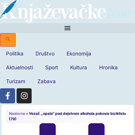
Politika
Društvo
Ekonomija
Aktuelnosti
Sport
Kultura
Hronika
Turizam
Zabava
Naslovna
»
Vozač ,,opela“ pod dejstvom alkohola pokosio biciklistu
(79)