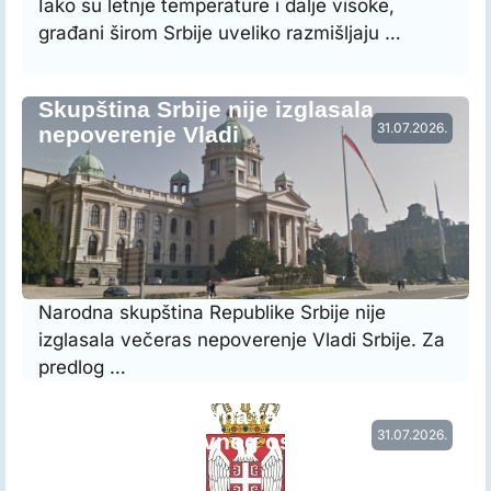
Iako su letnje temperature i dalje visoke,
građani širom Srbije uveliko razmišljaju …
Skupština Srbije nije izglasala
31.07.2026.
nepoverenje Vladi
Narodna skupština Republike Srbije nije
izglasala večeras nepoverenje Vladi Srbije. Za
predlog …
Vraćena prethodna raspodela radnog
31.07.2026.
vremena nastavnog osoblja…