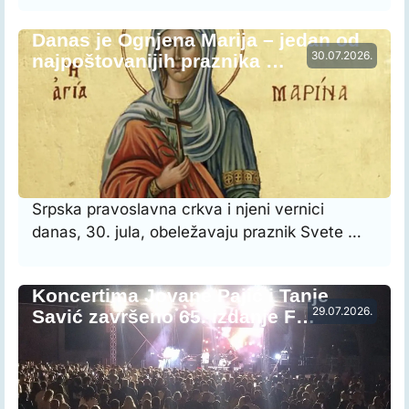
Danas je Ognjena Marija – jedan od
30.07.2026.
najpoštovanijih praznika …
Srpska pravoslavna crkva i njeni vernici
danas, 30. jula, obeležavaju praznik Svete …
Koncertima Jovane Pajić i Tanje
29.07.2026.
Savić završeno 65. izdanje F…