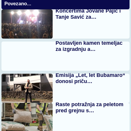
Povezano...
Koncertima Jovane Pajić i
Tanje Savić za…
Postavljen kamen temeljac
za izgradnju a…
Emisija „Let, let Bubamaro“
donosi priču…
Raste potražnja za peletom
pred grejnu s…