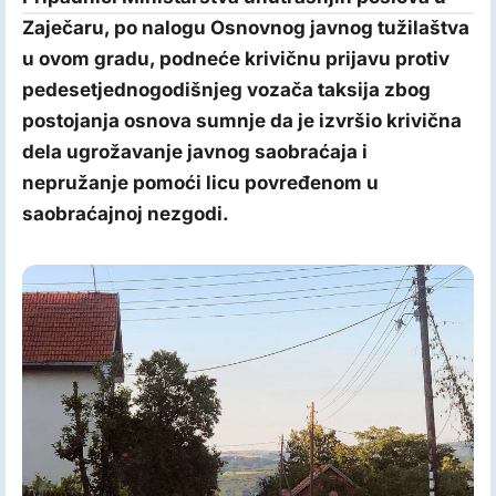
Zaječaru, po nalogu Osnovnog javnog tužilaštva
u ovom gradu, podneće krivičnu prijavu protiv
pedesetjednogodišnjeg vozača taksija zbog
postojanja osnova sumnje da je izvršio krivična
dela ugrožavanje javnog saobraćaja i
nepružanje pomoći licu povređenom u
saobraćajnoj nezgodi.