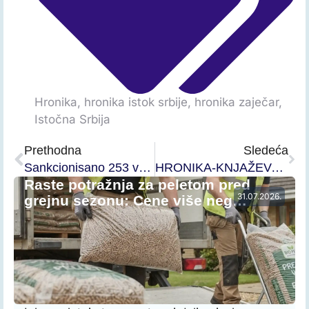
Hronika
,
hronika istok srbije
,
hronika zaječar
,
Istočna Srbija
Prethodna
Sledeća
Sankcionisano 253 vozača električnih trotineta
HRONIKA-KNJAŽEVAC: Sa 1,59 promila alkohola u krvi sleteo sa puta!
Raste potražnja za peletom pred
31.07.2026.
grejnu sezonu: Cene više neg…