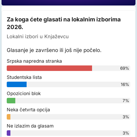
Za koga ćete glasati na lokalnim izborima
2026.
Lokalni izbori u Knjaževcu
Glasanje je završeno ili još nije počelo.
Srpska napredna stranka
69%
Studentska lista
16%
Opozicioni blok
7%
Neka četvrta opcija
3%
Ne izlazim da glasam
3%