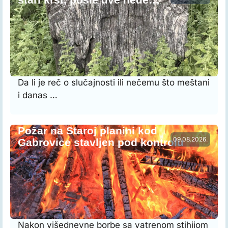
Da li je reč o slučajnosti ili nečemu što meštani
i danas …
Požar na Staroj planini kod
09.08.2026.
Gabrovice stavljen pod kontrolu
Nakon višednevne borbe sa vatrenom stihijom