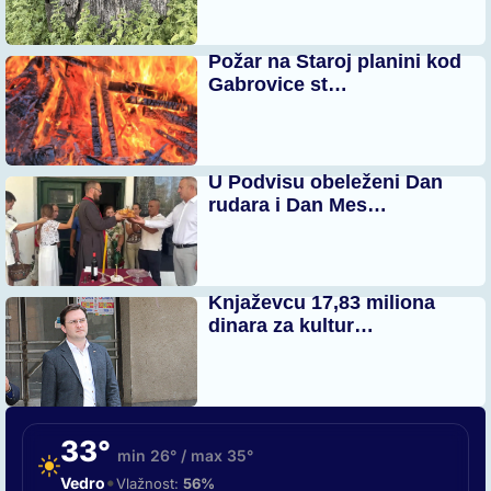
Požar na Staroj planini kod
Gabrovice st…
U Podvisu obeleženi Dan
rudara i Dan Mes…
Knjaževcu 17,83 miliona
dinara za kultur…
33°
min 26° / max 35°
•
Vedro
Vlažnost:
56%