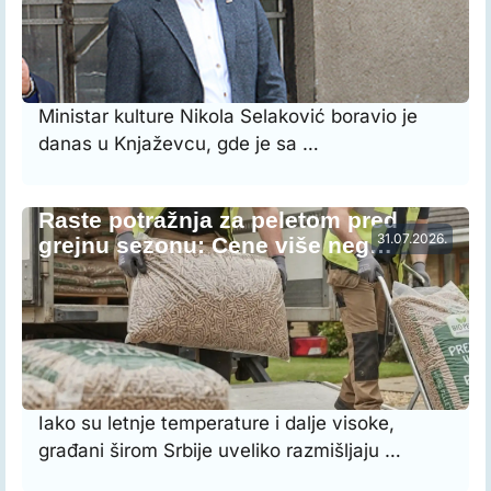
Ministar kulture Nikola Selaković boravio je
danas u Knjaževcu, gde je sa …
Raste potražnja za peletom pred
31.07.2026.
grejnu sezonu: Cene više neg…
Iako su letnje temperature i dalje visoke,
građani širom Srbije uveliko razmišljaju …