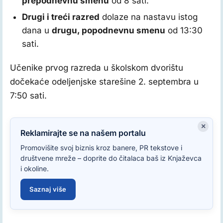
prepodnevnu smenu
od 8 sati.
Drugi i treći razred
dolaze na nastavu istog
dana u
drugu, popodnevnu smenu
od 13:30
sati.
Učenike prvog razreda u školskom dvorištu
dočekaće odeljenjske starešine 2. septembra u
7:50 sati.
×
Reklamirajte se na našem portalu
Promovišite svoj biznis kroz banere, PR tekstove i
društvene mreže – doprite do čitalaca baš iz Knjaževca
i okoline.
Saznaj više