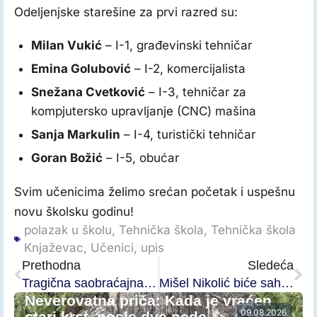
Odeljenjske starešine za prvi razred su:
Milan Vukić
– I-1, građevinski tehničar
Emina Golubović
– I-2, komercijalista
Snežana Cvetković
– I-3, tehničar za
kompjutersko upravljanje (CNC) mašina
Sanja Markulin
– I-4, turistički tehničar
Goran Božić
– I-5, obućar
Svim učenicima želimo srećan početak i uspešnu
novu školsku godinu!
polazak u školu
,
Tehnička škola
,
Tehnička škola
Knjaževac
,
Učenici
,
upis
Prethodna
Sledeća
Tragična saobraćajna nesreća u Knjaževcu: Poginuo Mišel Nikolić
Mišel Nikolić biće sahranjen danas na Istočnom groblju
Neverovatna priča: Kada je vraćen
09.08.2026.
stari krst, posle dve nede…