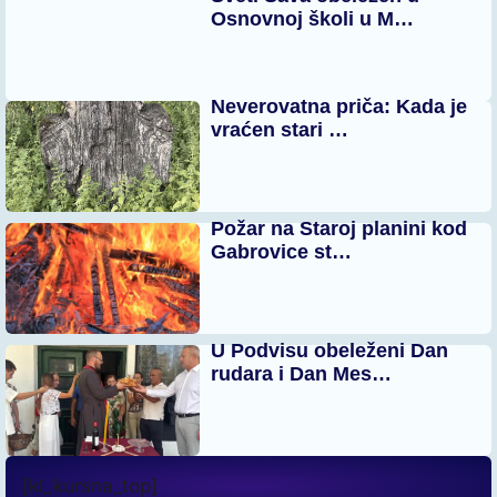
Osnovnoj školi u M…
Neverovatna priča: Kada je
vraćen stari …
Požar na Staroj planini kod
Gabrovice st…
U Podvisu obeleženi Dan
rudara i Dan Mes…
[kl_kursna_top]