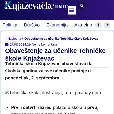
Politika
Društvo
Ekonomija
Aktuelnosti
Spor
Naslovna
»
Obaveštenje za učenike Tehničke škole Knjaževac
27.08.2024.
Nema komentara
Obaveštenje za učenike Tehničke
škole Knjaževac
Tehnička škola Knjaževac obaveštava da
školska godina za sve učenike počinje u
ponedeljak, 2. septembra.
Tehnička škola, ilustracija, foto: pixabay.com
Prvi i četvrti razred
polaze u školu u
prvu,