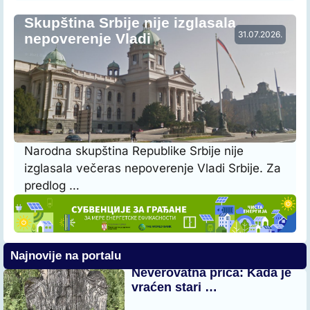
Skupština Srbije nije izglasala
31.07.2026.
nepoverenje Vladi
Narodna skupština Republike Srbije nije
izglasala večeras nepoverenje Vladi Srbije. Za
predlog …
Najnovije na portalu
Neverovatna priča: Kada je
vraćen stari …