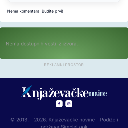
Nema komentara. Budite prvi!
Nema dostupnih vesti iz izvora.
REKLAMNI PROSTOR
© 2013. - 2026. Knjaževačke novine - Podiže i
održava SimpleLook