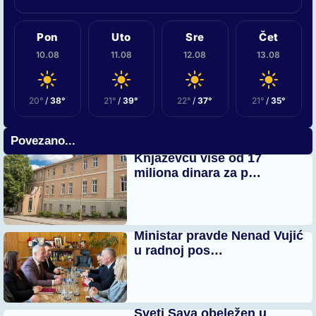
Pon
Uto
Sre
Čet
10.08
11.08
12.08
13.08
20°
/
38°
21°
/
39°
22°
/
37°
21°
/
35°
Povezano...
Knjaževcu više od 17
miliona dinara za p…
Ministar pravde Nenad Vujić
u radnoj pos…
Sveti Sava obeležen u