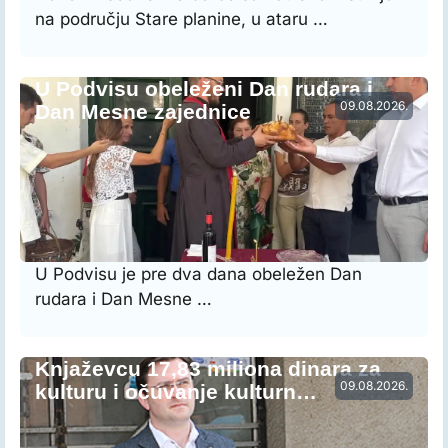
na području Stare planine, u ataru …
U Podvisu obeleženi Dan rudara i
09.08.2026.
Dan Mesne zajednice
U Podvisu je pre dva dana obeležen Dan
rudara i Dan Mesne …
Knjaževcu 17,83 miliona dinara za
09.08.2026.
kulturu i očuvanje kulturn…