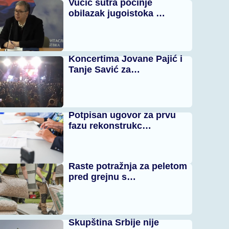
Vučić sutra počinje
obilazak jugoistoka …
Koncertima Jovane Pajić i
Tanje Savić za…
Potpisan ugovor za prvu
fazu rekonstrukc…
Raste potražnja za peletom
pred grejnu s…
Skupština Srbije nije