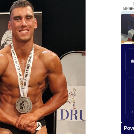
2
Pove