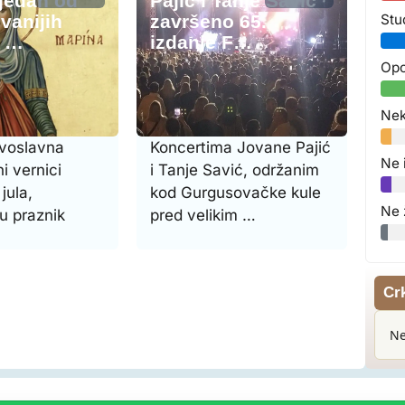
 jedan od
Pajić i Tanje Savić
vanijih
završeno 65.
Stu
a …
izdanje F…
Opo
Nek
avoslavna
Koncertima Jovane Pajić
Ne 
ni vernici
i Tanje Savić, održanim
jula,
kod Gurgusovačke kule
Ne 
u praznik
pred velikim …
Cr
Ne