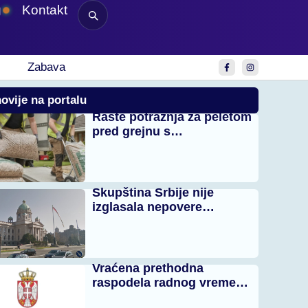
g
Kontakt
Zabava
ovije na portalu
Raste potražnja za peletom
pred grejnu s…
Skupština Srbije nije
izglasala nepovere…
Vraćena prethodna
raspodela radnog vreme…