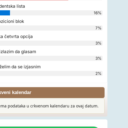
dentska lista
16%
zicioni blok
7%
a četvrta opcija
3%
izlazim da glasam
3%
želim da se izjasnim
2%
kveni kalendar
ma podataka u crkvenom kalendaru za ovaj datum.