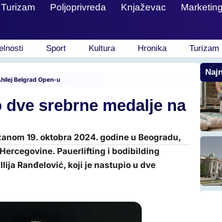
Turizam
Poljoprivreda
Knjaževac
Marketin
elnosti
Sport
Kultura
Hronika
Turizam
Najn
Ahilej Belgrad Open-u
io dve srebrne medalje na
ržanom 19. oktobra 2024. godine u Beogradu,
 Hercegovine. Pauerlifting i bodibilding
lija Ranđelović, koji je nastupio u dve