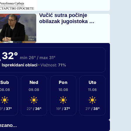
Vučić sutra počinje
obilazak jugoistoka …
32°
min 26° / max 31°
•
Isprekidani oblaci
Vlažnost:
71%
Sub
Ned
Pon
Uto
08.08
09.08
10.08
11.08
3°
/
37°
22°
/
36°
19°
/
37°
21°
/
38°
zano...