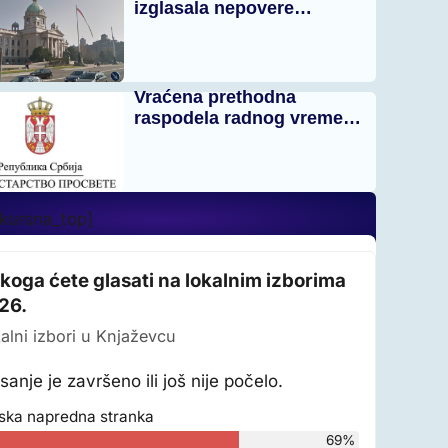
izglasala nepovere…
Vraćena prethodna
raspodela radnog vreme…
_kursna_top]
 koga ćete glasati na lokalnim izborima
26.
alni izbori u Knjaževcu
sanje je završeno ili još nije počelo.
ska napredna stranka
69%