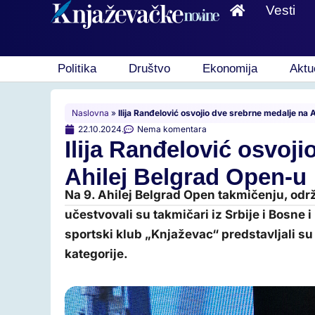
Vesti
Politika
Društvo
Ekonomija
Aktu
Naslovna
»
Ilija Ranđelović osvojio dve srebrne medalje na 
22.10.2024.
Nema komentara
Ilija Ranđelović osvoj
Ahilej Belgrad Open-u
Na 9. Ahilej Belgrad Open takmičenju, od
učestvovali su takmičari iz Srbije i Bosne i
sportski klub „Knjaževac“ predstavljali su I
kategorije.