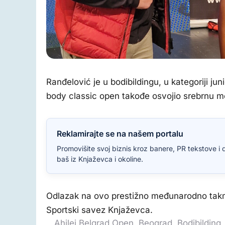
Foto: PLK Knjaževac, privatna arhiva
Ranđelović je u bodibildingu, u kategoriji jun
body classic open takođe osvojio srebrnu m
Reklamirajte se na našem portalu
Promovišite svoj biznis kroz banere, PR tekstove i 
baš iz Knjaževca i okoline.
Odlazak na ovo prestižno međunarodno takm
Sportski savez Knjaževca.
Ahilej Belgrad Open
,
Beograd
,
Bodibilding