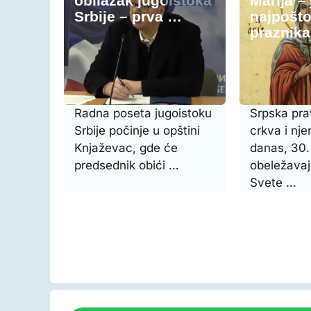
obilazak jugoistoka
Marija –
Srbije – prva …
najpošto
praznik
Radna poseta jugoistoku
Srpska pr
Srbije počinje u opštini
crkva i nje
Knjaževac, gde će
danas, 30. 
predsednik obići …
obeležavaj
Svete …