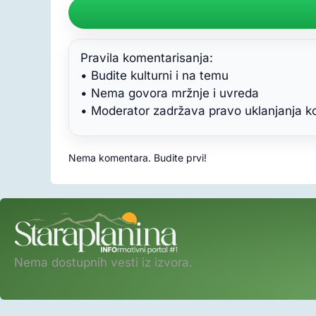
Pravila komentarisanja:
• Budite kulturni i na temu
• Nema govora mržnje i uvreda
• Moderator zadržava pravo uklanjanja 
Nema komentara. Budite prvi!
Nema dostupnih vesti iz izvora.