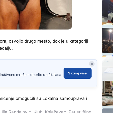
iora, osvojio drugo mesto, dok je u kategoriji
edalju.
×
Saznaj više
društvene mreže – doprite do čitalaca
ičenje omogućili su Lokalna samouprava i
,
Ilija Ranđelović
,
Klub
,
Knjaževac
,
Pauerlifting i