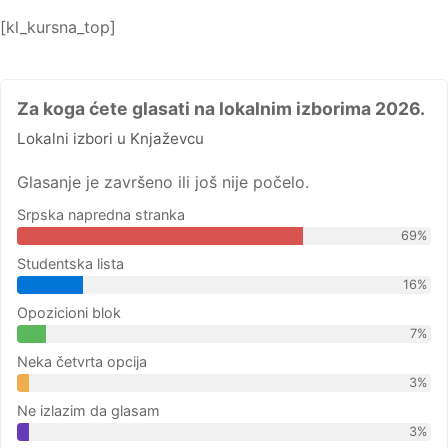
[kl_kursna_top]
Za koga ćete glasati na lokalnim izborima 2026.
Lokalni izbori u Knjaževcu
Glasanje je završeno ili još nije počelo.
Srpska napredna stranka
69%
Studentska lista
16%
Opozicioni blok
7%
Neka četvrta opcija
3%
Ne izlazim da glasam
3%