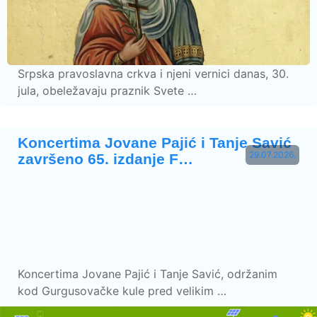
Srpska pravoslavna crkva i njeni vernici danas, 30.
jula, obeležavaju praznik Svete …
Koncertima Jovane Pajić i Tanje Savić
29.07.2026.
završeno 65. izdanje F…
Koncertima Jovane Pajić i Tanje Savić, održanim
kod Gurgusovačke kule pred velikim …