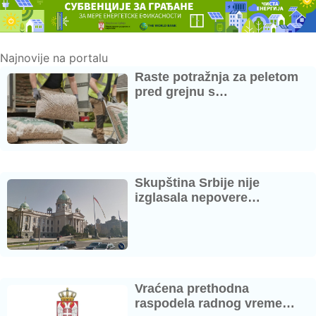
Najnovije na portalu
Raste potražnja za peletom
pred grejnu s…
Skupština Srbije nije
izglasala nepovere…
Vraćena prethodna
raspodela radnog vreme…