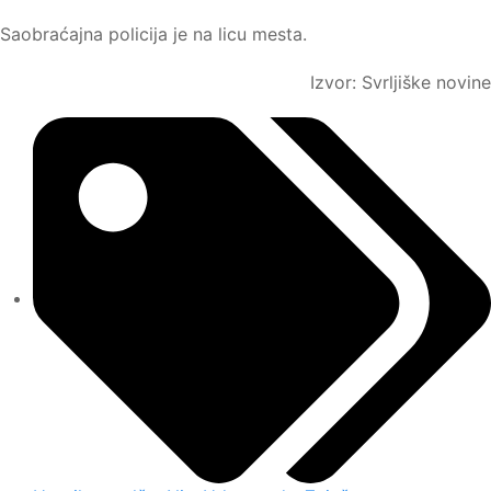
Saobraćajna policija je na licu mesta.
Izvor: Svrljiške novine