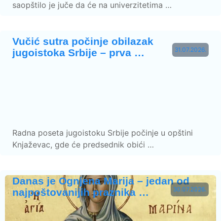
saopštilo je juče da će na univerzitetima …
Vučić sutra počinje obilazak
31.07.2026.
jugoistoka Srbije – prva …
Radna poseta jugoistoku Srbije počinje u opštini
Knjaževac, gde će predsednik obići …
Danas je Ognjena Marija – jedan od
30.07.2026.
najpoštovanijih praznika …