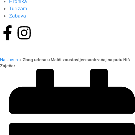
Hronika
Turizam
Zabava
Naslovna
»
Zbog udesa u Malči zaustavljen saobraćaj na putu Niš-
Zaječar