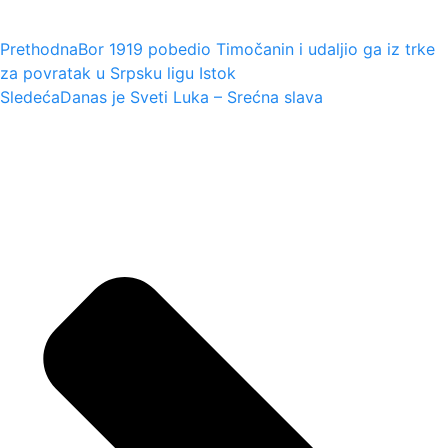
Prethodna
Bor 1919 pobedio Timočanin i udaljio ga iz trke
za povratak u Srpsku ligu Istok
Sledeća
Danas je Sveti Luka – Srećna slava