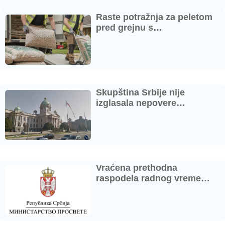
Raste potražnja za peletom
pred grejnu s…
Skupština Srbije nije
izglasala nepovere…
Vraćena prethodna
raspodela radnog vreme…