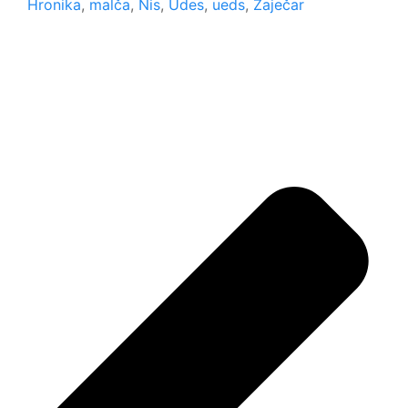
Hronika
,
malča
,
Nis
,
Udes
,
ueds
,
Zaječar