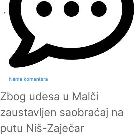
Nema komentara
Zbog udesa u Malči
zaustavljen saobraćaj na
putu Niš-Zaječar