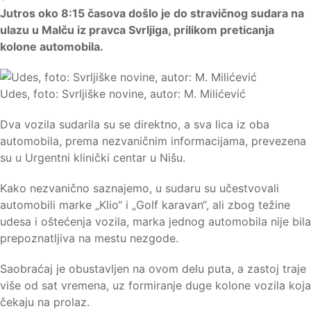
Jutros oko 8:15 časova došlo je do stravičnog sudara na
ulazu u Malču iz pravca Svrljiga, prilikom preticanja
kolone automobila.
Udes, foto: Svrljiške novine, autor: M. Milićević
Dva vozila sudarila su se direktno, a sva lica iz oba
automobila, prema nezvaničnim informacijama, prevezena
su u Urgentni klinički centar u Nišu.
Kako nezvanično saznajemo, u sudaru su učestvovali
automobili marke „Klio“ i „Golf karavan“, ali zbog težine
udesa i oštećenja vozila, marka jednog automobila nije bila
prepoznatljiva na mestu nezgode.
Saobraćaj je obustavljen na ovom delu puta, a zastoj traje
više od sat vremena, uz formiranje duge kolone vozila koja
čekaju na prolaz.