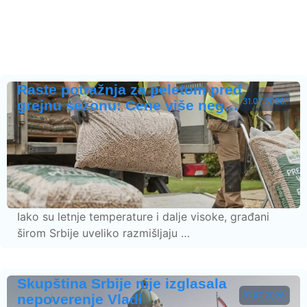
Raste potražnja za peletom pred
31.07.2026.
grejnu sezonu: Cene više neg…
Iako su letnje temperature i dalje visoke, građani
širom Srbije uveliko razmišljaju …
Skupština Srbije nije izglasala
31.07.2026.
nepoverenje Vladi