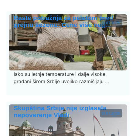
Raste potražnja za peletom pred
31.07.2026.
grejnu sezonu: Cene više neg…
Iako su letnje temperature i dalje visoke,
građani širom Srbije uveliko razmišljaju …
Skupština Srbije nije izglasala
31.07.2026.
nepoverenje Vladi