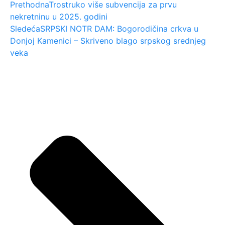
Prethodna
Trostruko više subvencija za prvu
nekretninu u 2025. godini
Sledeća
SRPSKI NOTR DAM: Bogorodičina crkva u
Donjoj Kamenici – Skriveno blago srpskog srednjeg
veka