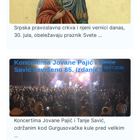
Srpska pravoslavna crkva i njeni vernici danas,
30. jula, obeležavaju praznik Svete …
Koncertima Jovane Pajić i Tanje
29.07.2026.
Savić završeno 65. izdanje F…
Koncertima Jovane Pajić i Tanje Savić,
održanim kod Gurgusovačke kule pred velikim
…