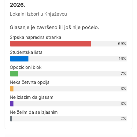
2026.
Lokalni izbori u Knjaževcu
Glasanje je završeno ili još nije počelo.
Srpska napredna stranka
69%
Studentska lista
16%
Opozicioni blok
7%
Neka četvrta opcija
3%
Ne izlazim da glasam
3%
Ne želim da se izjasnim
2%