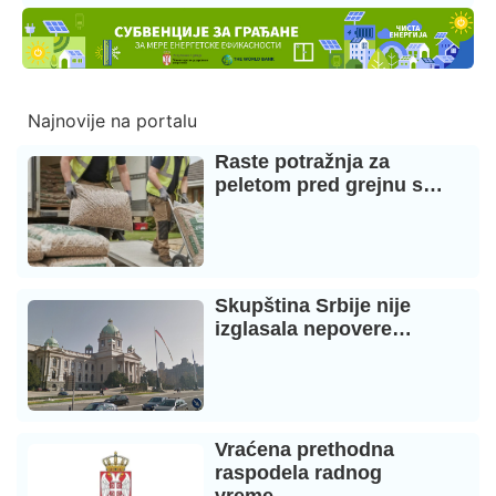
Najnovije na portalu
Raste potražnja za
peletom pred grejnu s…
Skupština Srbije nije
izglasala nepovere…
Vraćena prethodna
raspodela radnog