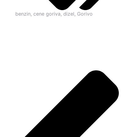
benzin
,
cene goriva
,
dizel
,
Gorivo