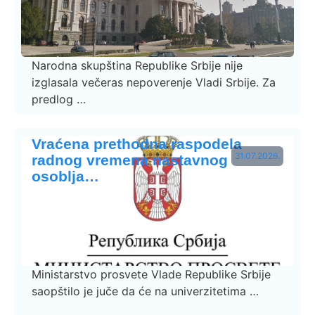
Narodna skupština Republike Srbije nije
izglasala večeras nepoverenje Vladi Srbije. Za
predlog …
Vraćena prethodna raspodela
31.07.2026.
radnog vremena nastavnog
osoblja…
Ministarstvo prosvete Vlade Republike Srbije
saopštilo je juče da će na univerzitetima …