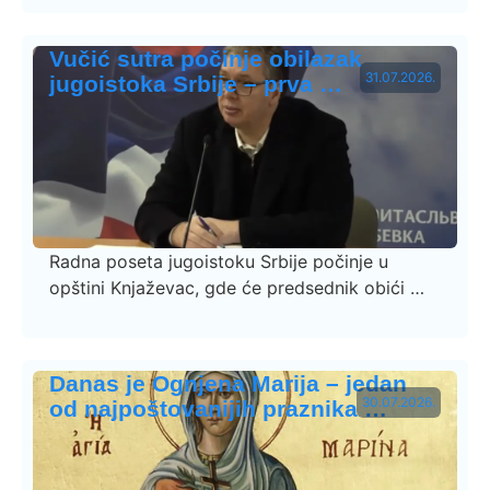
Vučić sutra počinje obilazak
31.07.2026.
jugoistoka Srbije – prva …
Radna poseta jugoistoku Srbije počinje u
opštini Knjaževac, gde će predsednik obići …
Danas je Ognjena Marija – jedan
30.07.2026.
od najpoštovanijih praznika …