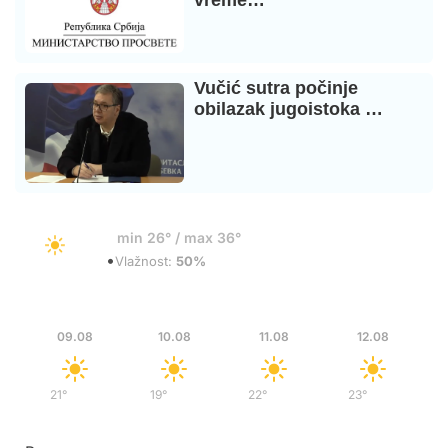
vreme…
Vučić sutra počinje
obilazak jugoistoka …
33°
min 26° / max 36°
•
Vedro
Vlažnost:
50%
Ned
Pon
Uto
Sre
09.08
10.08
11.08
12.08
21°
/
36°
19°
/
37°
22°
/
39°
23°
/
40°