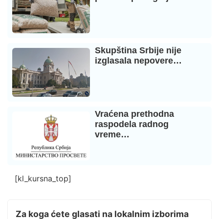
Skupština Srbije nije
izglasala nepovere…
Vraćena prethodna
raspodela radnog
vreme…
[kl_kursna_top]
Za koga ćete glasati na lokalnim izborima