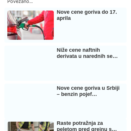
Povezano...
Nove cene goriva do 17.
aprila
Niže cene naftnih
derivata u narednih se…
Nove cene goriva u Srbiji
– benzin pojef…
Raste potražnja za
peletom pred grejnu s…