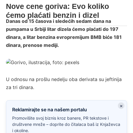
Nove cene goriva: Evo koliko
ćemo plaćati benzin i dizel
Danas od 15 časova i sledećih sedam dana na
pumpama u Srbiji litar dizela ćemo plaćati do 197
dinara, a litar benzina evropremijum BMB biće 181
dinara, prenose mediji.
Gorivo, ilustracija, foto: pexels
U odnosu na prošlu nedelju oba derivata su jeftinija
za tri dinara.
×
Reklamirajte se na našem portalu
Promovišite svoj biznis kroz banere, PR tekstove i
društvene mreže – doprite do čitalaca baš iz Knjaževca
i okoline.