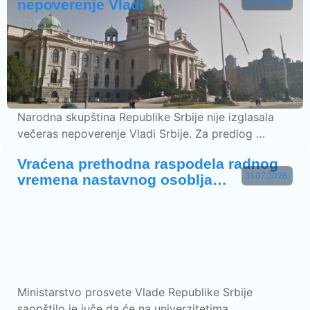
31.07.2026.
nepoverenje Vladi
Narodna skupština Republike Srbije nije izglasala
večeras nepoverenje Vladi Srbije. Za predlog …
Vraćena prethodna raspodela radnog
31.07.2026.
vremena nastavnog osoblja…
Ministarstvo prosvete Vlade Republike Srbije
saopštilo je juče da će na univerzitetima …