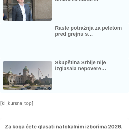
Raste potražnja za peletom
pred grejnu s…
Skupština Srbije nije
izglasala nepovere…
[kl_kursna_top]
Za koga ćete glasati na lokalnim izborima 2026.