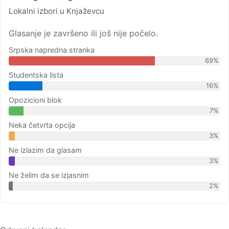
Lokalni izbori u Knjaževcu
Glasanje je završeno ili još nije počelo.
Srpska napredna stranka
69%
Studentska lista
16%
Opozicioni blok
7%
Neka četvrta opcija
3%
Ne izlazim da glasam
3%
Ne želim da se izjasnim
2%