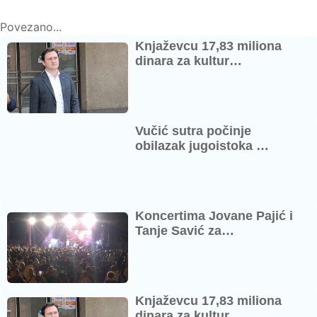
Povezano...
Knjaževcu 17,83 miliona
dinara za kultur…
Vučić sutra počinje
obilazak jugoistoka …
Koncertima Jovane Pajić i
Tanje Savić za…
Knjaževcu 17,83 miliona
dinara za kultur…