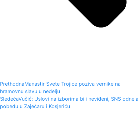
Prethodna
Manastir Svete Trojice poziva vernike na
hramovnu slavu u nedelju
Sledeća
Vučić: Uslovi na izborima bili neviđeni, SNS odnela
pobedu u Zaječaru i Kosjeriću