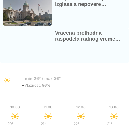
izglasala nepovere…
Vraćena prethodna
raspodela radnog vreme…
29°
min 26° / max 36°
•
Vedro
Vlažnost:
56%
Pon
Uto
Sre
Čet
10.08
11.08
12.08
13.08
20°
/
38°
21°
/
39°
22°
/
37°
21°
/
35°