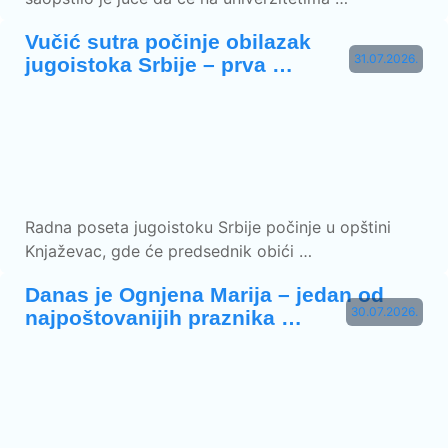
Vučić sutra počinje obilazak
31.07.2026.
jugoistoka Srbije – prva …
Radna poseta jugoistoku Srbije počinje u opštini
Knjaževac, gde će predsednik obići …
Danas je Ognjena Marija – jedan od
30.07.2026.
najpoštovanijih praznika …