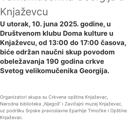
Knjaževcu
U utorak, 10. juna 2025. godine, u
Društvenom klubu Doma kulture u
Knjaževcu, od 13:00 do 17:00 časova,
biće održan naučni skup povodom
obeležavanja 190 godina crkve
Svetog velikomučenika Georgija.
Organizatori skupa su Crkvena opština Knjaževac,
Narodna biblioteka „Njegoš“ i Zavičajni muzej Knjaževac,
uz podršku Srpske pravoslavne Eparhije Timočke i Opštine
Knjaževac.