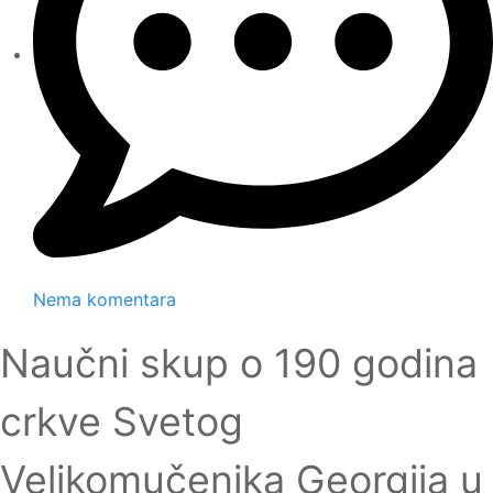
Nema komentara
Naučni skup o 190 godina
crkve Svetog
Velikomučenika Georgija u