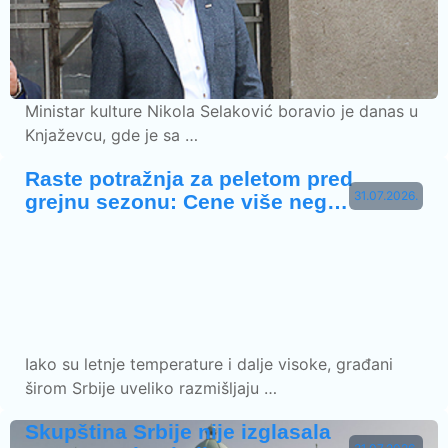
Ministar kulture Nikola Selaković boravio je danas u
Knjaževcu, gde je sa …
Raste potražnja za peletom pred
31.07.2026.
grejnu sezonu: Cene više neg…
Iako su letnje temperature i dalje visoke, građani
širom Srbije uveliko razmišljaju …
Skupština Srbije nije izglasala