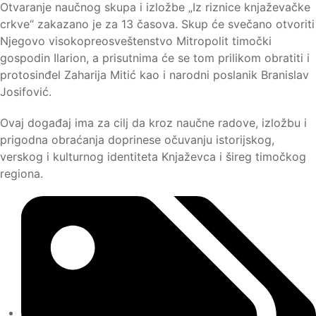
Otvaranje naučnog skupa i izložbe „Iz riznice knjaževačke
crkve“ zakazano je za 13 časova. Skup će svečano otvoriti
Njegovo visokopreosveštenstvo Mitropolit timočki
gospodin Ilarion, a prisutnima će se tom prilikom obratiti i
protosinđel Zaharija Mitić kao i narodni poslanik Branislav
Josifović.
Ovaj događaj ima za cilj da kroz naučne radove, izložbu i
prigodna obraćanja doprinese očuvanju istorijskog,
verskog i kulturnog identiteta Knjaževca i šireg timočkog
regiona.