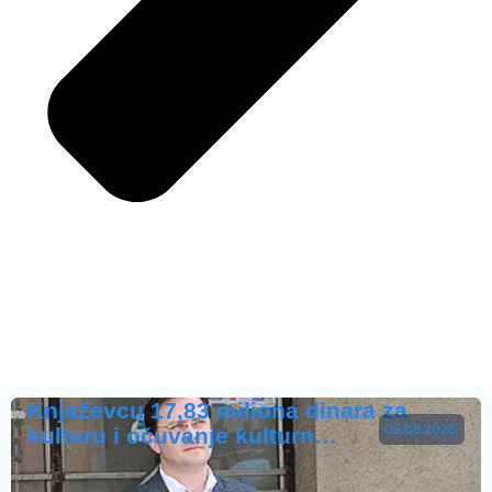
Knjaževcu 17,83 miliona dinara za
09.08.2026.
kulturu i očuvanje kulturn…