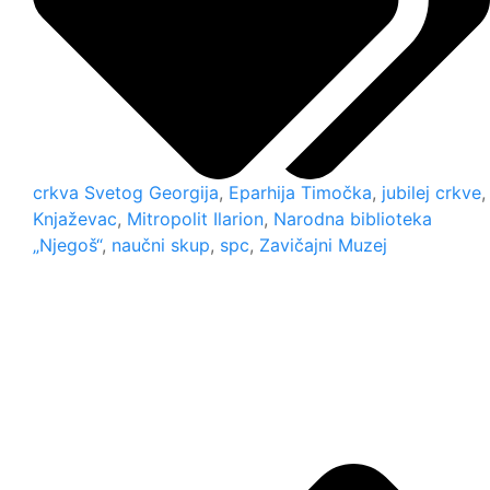
crkva Svetog Georgija
,
Eparhija Timočka
,
jubilej crkve
,
Knjaževac
,
Mitropolit Ilarion
,
Narodna biblioteka
„Njegoš“
,
naučni skup
,
spc
,
Zavičajni Muzej