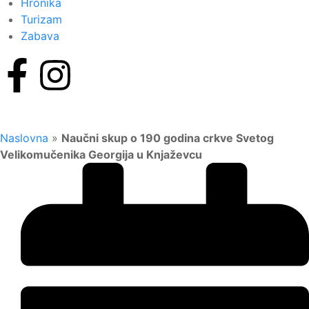
Hronika
Turizam
Zabava
Naslovna
»
Naučni skup o 190 godina crkve Svetog
Velikomučenika Georgija u Knjaževcu