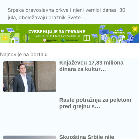
Srpska pravoslavna crkva i njeni vernici danas, 30.
jula, obeležavaju praznik Svete …
Najnovije na portalu
Knjaževcu 17,83 miliona
dinara za kultur…
Raste potražnja za peletom
pred grejnu s…
Skupština Srbije nije