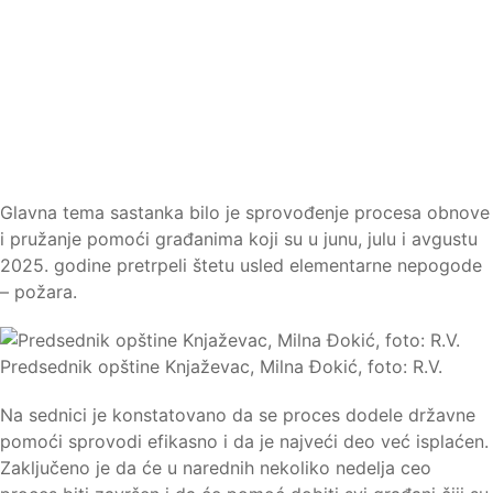
Glavna tema sastanka bilo je sprovođenje procesa obnove
i pružanje pomoći građanima koji su u junu, julu i avgustu
2025. godine pretrpeli štetu usled elementarne nepogode
– požara.
Predsednik opštine Knjaževac, Milna Đokić, foto: R.V.
Na sednici je konstatovano da se proces dodele državne
pomoći sprovodi efikasno i da je najveći deo već isplaćen.
Zaključeno je da će u narednih nekoliko nedelja ceo