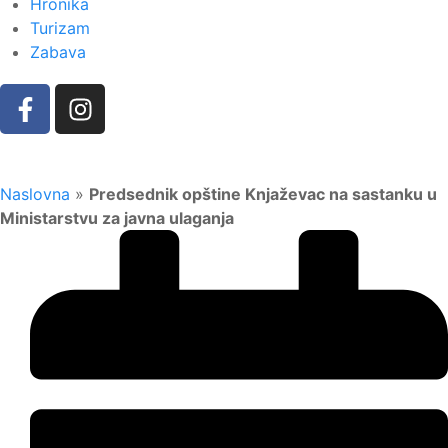
Hronika
Turizam
Zabava
Naslovna
»
Predsednik opštine Knjaževac na sastanku u
Ministarstvu za javna ulaganja