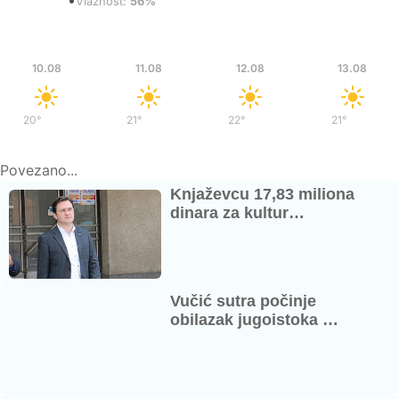
•
Vedro
Vlažnost:
56%
Pon
Uto
Sre
Čet
10.08
11.08
12.08
13.08
20°
/
38°
21°
/
39°
22°
/
37°
21°
/
35°
Povezano...
Knjaževcu 17,83 miliona
dinara za kultur…
Vučić sutra počinje
obilazak jugoistoka …