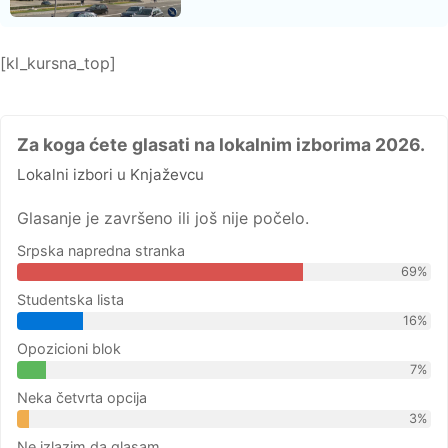
[kl_kursna_top]
Za koga ćete glasati na lokalnim izborima 2026.
Lokalni izbori u Knjaževcu
Glasanje je završeno ili još nije počelo.
Srpska napredna stranka
69%
Studentska lista
16%
Opozicioni blok
7%
Neka četvrta opcija
3%
Ne izlazim da glasam