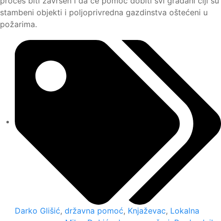
proces biti završen i da će pomoć dobiti svi građani čiji su
stambeni objekti i poljoprivredna gazdinstva oštećeni u
požarima.
Darko Glišić
,
državna pomoć
,
Knjaževac
,
Lokalna