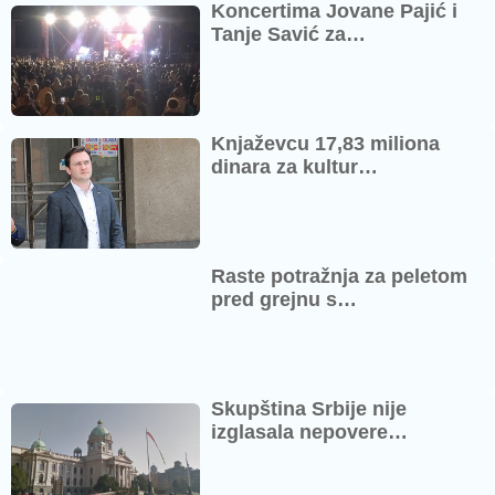
Koncertima Jovane Pajić i
Tanje Savić za…
Knjaževcu 17,83 miliona
dinara za kultur…
Raste potražnja za peletom
pred grejnu s…
Skupština Srbije nije
izglasala nepovere…