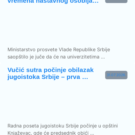
vremena nastavnog osoblja…
Ministarstvo prosvete Vlade Republike Srbije
saopštilo je juče da će na univerzitetima …
Vučić sutra počinje obilazak
31.07.2026.
jugoistoka Srbije – prva …
Radna poseta jugoistoku Srbije počinje u opštini
Knjaževac, gde će predsednik obići …