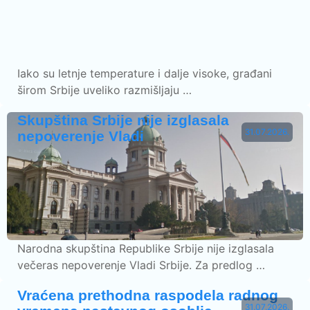
Iako su letnje temperature i dalje visoke, građani
širom Srbije uveliko razmišljaju …
Skupština Srbije nije izglasala
31.07.2026.
nepoverenje Vladi
Narodna skupština Republike Srbije nije izglasala
večeras nepoverenje Vladi Srbije. Za predlog …
Vraćena prethodna raspodela radnog
31.07.2026.