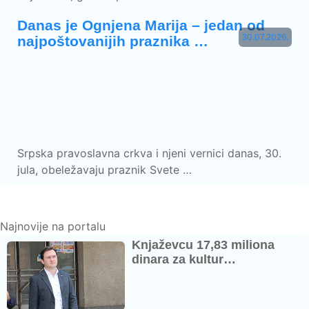
Danas je Ognjena Marija – jedan od
30.07.2026.
najpoštovanijih praznika …
Srpska pravoslavna crkva i njeni vernici danas, 30.
jula, obeležavaju praznik Svete …
Najnovije na portalu
Knjaževcu 17,83 miliona
dinara za kultur…