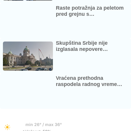
Raste potražnja za peletom
pred grejnu s…
Skupština Srbije nije
izglasala nepovere…
Vraćena prethodna
raspodela radnog vreme…
29°
min 26° / max 36°