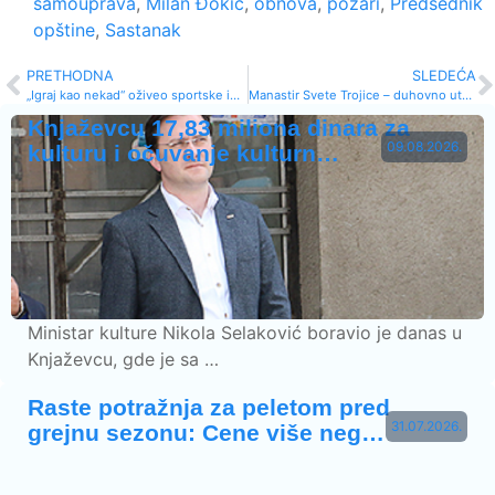
samouprava
,
Milan Đokić
,
obnova
,
požari
,
Predsednik
opštine
,
Sastanak
PRETHODNA
SLEDEĆA
„Igraj kao nekad“ oživeo sportske igre u Štipini
Manastir Svete Trojice – duhovno utočište na obroncima Stare planine
Knjaževcu 17,83 miliona dinara za
09.08.2026.
kulturu i očuvanje kulturn…
Ministar kulture Nikola Selaković boravio je danas u
Knjaževcu, gde je sa …
Raste potražnja za peletom pred
31.07.2026.
grejnu sezonu: Cene više neg…